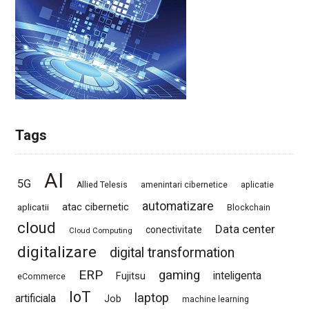
Tags
AI
5G
Allied Telesis
amenintari cibernetice
aplicatie
automatizare
atac cibernetic
aplicatii
Blockchain
cloud
Data center
conectivitate
Cloud Computing
digitalizare
digital transformation
ERP
gaming
Fujitsu
inteligenta
eCommerce
IoT
laptop
artificiala
Job
machine learning