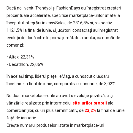
Dacă noii veniți Trendyol și FashionDays au înregistrat creșteri
procentuale accelerate, specifice marketplace-urilor aflate la
începutul integrării în easySales, de 2316,8% și, respectiv,
1121,5% la final de iunie, și jucătorii consacrați au înregistrat
evoluții de două cifre în prima jumătate a anului, ca număr de
comenzi:
• Altex, 22,31%
• Decathlon, 22,06%
În același timp, liderul pieței, eMag, a cunoscut o ușoară
încetinire la final de iunie, comparativ cu ianuarie, de 3,02%.
Nu doar marketplace-urile au avut o evoluție pozitivă, ci și
vânzările realizate prin intermediul
site-urilor proprii
ale
comercianților, cu un plus semnificativ, de
23,2%
la final de iunie,
față de ianuarie.
Crește numărul produselor listate în marketplace-uri