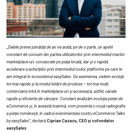
„Datele primei jumătăți de an ne arată, pe de o parte, un apetit
constant de consum din partea utilizatorilor prin intermediul marilor
marketplace-uri, consacrate pe piața locală, dar și o rapidă
accelerare a achizițiilor prin intermediul noilor platforme pe care le-
am integrat în ecosistemul easySales. De asemenea, vedem evoluții
tot mai rapide și la nivelul listării de produse – tot mai mulți
comercianți intră în marketplace-uri și accesează, astfel, canale
rapide și eficiente de vânzare. Constant analizăm evoluția pieței de
eCommerce și, în această toamnă, vom prezenta o nouă radiografie
a pieței românești, în cadrul evenimentului nostru eCommerce Talks
by easySales”
, declară
Ciprian Cazacu, CEO și cofondator
easySales
.