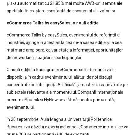
și s-au automatizat cu 21,85% mai multe AWB-uri, semne ale
apetitului în creștere constantă de consum al utilizatorilor.
eCommerce Talks by easySales, o nouă ediție
eCommerce Talks by easySales, evenimentul de referință al
industriei, ajunge în acest an la cea de-a șasea ediție și la cea
mai mare amploare, ca varietate a informației, oportunităților
de networking, spațiilor si participanților.
O nouă ediție a Radiografiei eCommerce în România va fi
disponibilă în cadrul evenimentului, alături de noi discuții
concentrate pe Inteligența Artificială și masterclass-uri axate pe
subiectele relevante ale momentului. Companii internaționale
precum eSputnik și FlyFlow se alătură, pentru prima dată,
evenimentului.
În 25 septembrie, Aula Magna a Universității Politehnice
București va găzdui experții industriei eCommerce într-o zi ce va
grupa 700 de participanți și 40 de expozanți.