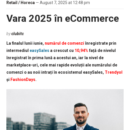
Retail / Horeca
— August 7, 2025 at 12:48 pm
Vara 2025 în eCommerce
by
clubitc
La finalul lunii iunie,
numărul de comenzi
înregistrate prin
intermediul
easySales
a crescut cu
10,94%
față de nivelul
înregistrat în prima lună a acestui an, iar la nivel de
marketplace-uri, cele mai rapide evoluții ale numărului de
comenzi o au noii intrați în ecosistemul easySales,
Trendyol
și
FashionDays
.