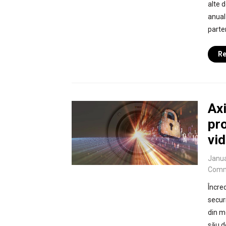
alte 
anual
parte
Re
Ax
pro
vi
Janua
Comm
Încre
securi
din m
său d