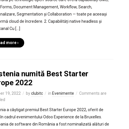
Forms, Document Management, Workflow, Search,
nalizare, Segmentation și Collaboration — toate pe aceeași
ormă cloud de încredere. 2. Capabilități native headless și
anal Cu […]
ad more ›
stenia numită Best Starter
rope 2022
er 19, 2022
by
clubitc
in
Evenimente
Comments are
led
nia a câștigat premiul Best Starter Europe 2022, oferit de
în cadrul evenimentului Odoo Experience de la Bruxelles.
nia de software din România a fost nominalizată alături de