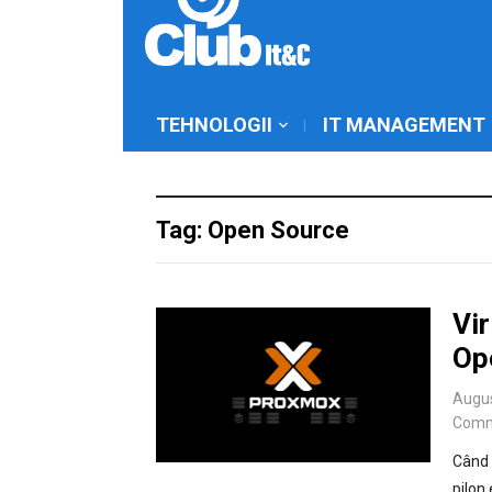
TEHNOLOGII
IT MANAGEMENT
Tag: Open Source
Vir
Ope
Augus
Comm
Când 
pilon