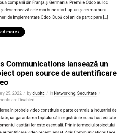
două companii din Franța și Germania. Premiile Odoo au loc
 și desemnează cele mai bune start-up-uri și cei mai buni
neri de implementare Odoo. După doi ani de participare […]
ad more ›
is Communications lansează un
iect open source de autentificare
deo
ry 25, 2022
by
clubitc
in
Networking
,
Securitate
ents are Disabled
derea în probele video constituie o parte centrală a industriei de
tate, iar garantarea faptului că înregistrările nu au fost editate
omentul captării lor este esențială. Prin intermediul proiectului
e autentificare video recent lansat, Axis Communications face