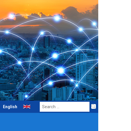
Search
English
for: