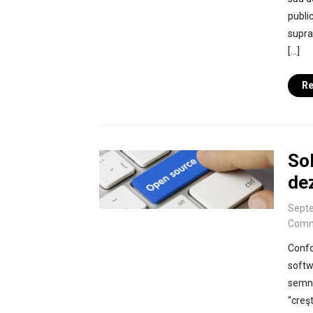
publi
supra
[…]
Re
So
de
Septe
Comm
Confo
softw
semni
“creş