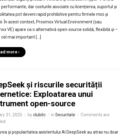
i performante, dar costurile asociate cu licențierea, suportul și
ilitatea pot deveni rapid prohibitive pentru firmele mici și
cii. În acest context, Proxmox Virtual Environment (sau
ox VE) apare ca o alternativă open-source solidă, flexibilă și –
 cel mai important […]
ad more ›
pSeek și riscurile securității
ernetice: Exploatarea unui
strument open-source
ry 31, 2025
by
clubitc
in
Securitate
Comments are
led
rea și popularitatea asistentului AI DeepSeek au atras nu doar