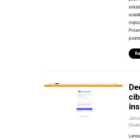
soluți
scalab
mijlo
Proxm
poate
Re
Dee
cib
in
Janua
Disab
Lansa