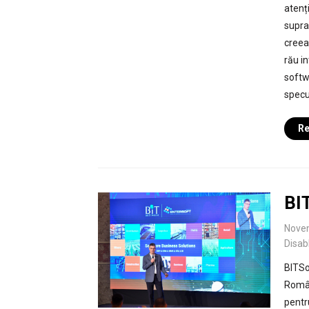
atenți
supra
creea
rău i
softwa
specul
Re
BI
Nove
Disab
BITSo
Român
pentr