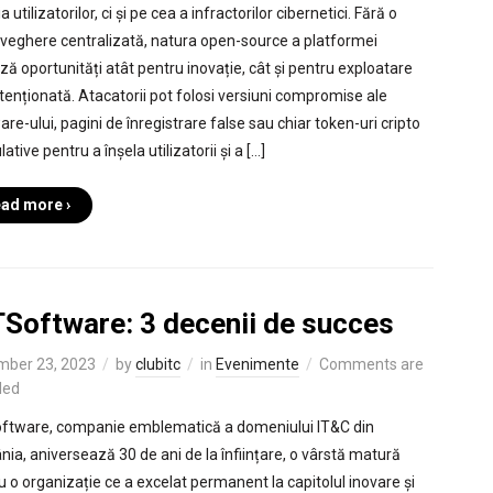
a utilizatorilor, ci și pe cea a infractorilor cibernetici. Fără o
veghere centralizată, natura open-source a platformei
ză oportunități atât pentru inovație, cât și pentru exploatare
ntenționată. Atacatorii pot folosi versiuni compromise ale
re-ului, pagini de înregistrare false sau chiar token-uri cripto
ative pentru a înșela utilizatorii și a […]
ad more ›
TSoftware: 3 decenii de succes
mber 23, 2023
by
clubitc
in
Evenimente
Comments are
led
ftware, companie emblematică a domeniului IT&C din
ia, aniversează 30 de ani de la înființare, o vârstă matură
u o organizație ce a excelat permanent la capitolul inovare și