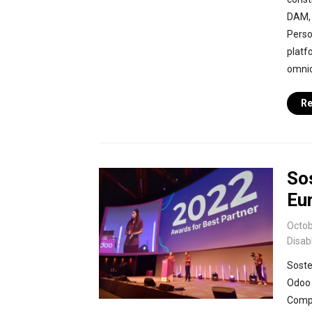
DAM, 
Perso
platf
omnic
Re
So
Eu
Octob
Disab
Soste
Odoo 
Compa