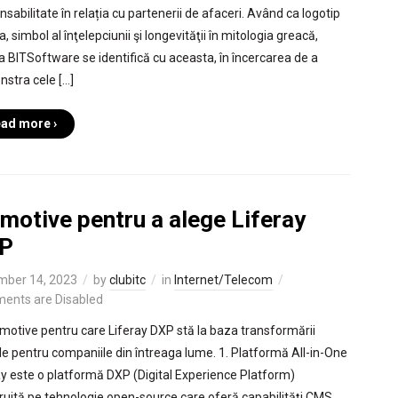
sabilitate în relația cu partenerii de afaceri. Având ca logotip
, simbol al înţelepciunii şi longevităţii în mitologia greacă,
a BITSoftware se identifică cu aceasta, în încercarea de a
stra cele […]
ad more ›
motive pentru a alege Liferay
P
mber 14, 2023
by
clubitc
in
Internet/Telecom
ents are Disabled
motive pentru care Liferay DXP stă la baza transformării
ale pentru companiile din întreaga lume. 1. Platformă All-in-One
ay este o platformă DXP (Digital Experience Platform)
ruită pe tehnologie open-source care oferă capabilități CMS,