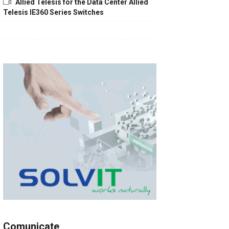
Allied Telesis for the Data Center Allied
Telesis IE360 Series Switches
Comunicate