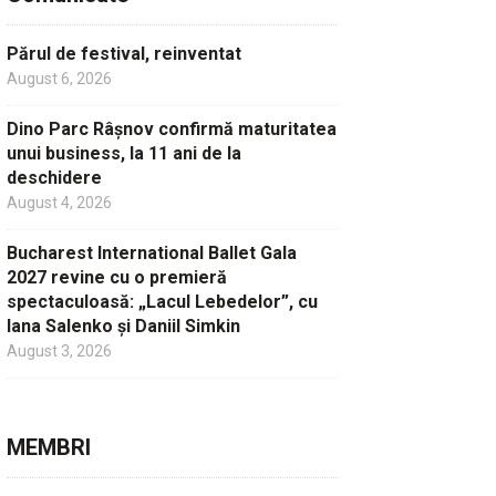
Părul de festival, reinventat
August 6, 2026
Dino Parc Râșnov confirmă maturitatea
unui business, la 11 ani de la
deschidere
August 4, 2026
Bucharest International Ballet Gala
2027 revine cu o premieră
spectaculoasă: „Lacul Lebedelor”, cu
Iana Salenko și Daniil Simkin
August 3, 2026
MEMBRI