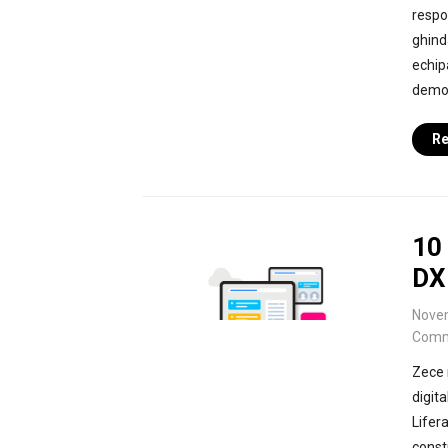
respon
ghinda
echip
demon
Re
10 
DX
Nove
Comm
Zece 
digit
Lifer
const