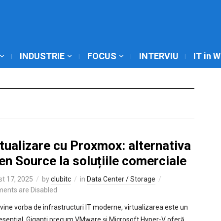
INDUSTRIE
FOCUS
INTERVIU
IT in 
tualizare cu Proxmox: alternativa
n Source la soluțiile comerciale
t 17, 2025
by
clubitc
in
Data Center / Storage
ents are Disabled
vine vorba de infrastructuri IT moderne, virtualizarea este un
 esențial. Giganți precum VMware și Microsoft Hyper-V oferă