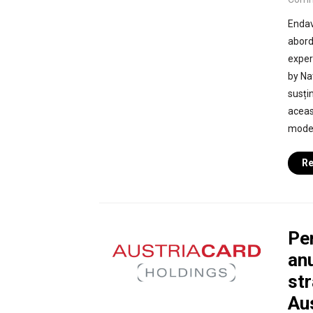
Endava
abord
exper
by Na
susțin
aceas
moder
Re
Pe
anu
str
Au