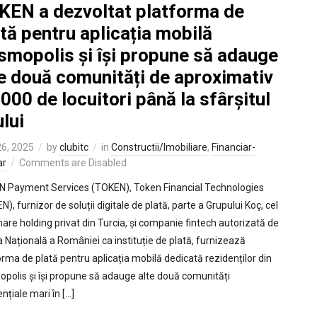
KEN a dezvoltat platforma de
tă pentru aplicația mobilă
smopolis și își propune să adauge
te două comunități de aproximativ
000 de locuitori până la sfârșitul
lui
6, 2025
by
clubitc
in
Constructii/Imobiliare
,
Financiar-
ar
Comments are Disabled
 Payment Services (TOKEN), Token Financial Technologies
), furnizor de soluții digitale de plată, parte a Grupului Koç, cel
are holding privat din Turcia, și companie fintech autorizată de
 Națională a României ca instituție de plată, furnizează
orma de plată pentru aplicația mobilă dedicată rezidenților din
polis și își propune să adauge alte două comunități
nțiale mari în […]