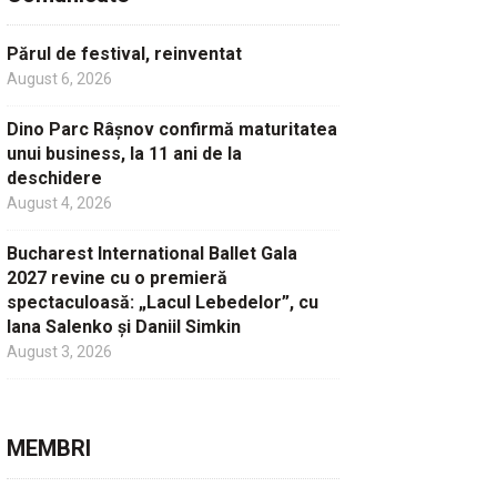
Părul de festival, reinventat
August 6, 2026
Dino Parc Râșnov confirmă maturitatea
unui business, la 11 ani de la
deschidere
August 4, 2026
Bucharest International Ballet Gala
2027 revine cu o premieră
spectaculoasă: „Lacul Lebedelor”, cu
Iana Salenko și Daniil Simkin
August 3, 2026
MEMBRI