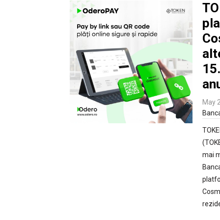
TO
pla
Co
al
15.
anu
May 2
Banc
TOKEN
(TOKEN
mai m
Banca
platf
Cosmo
rezide