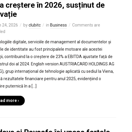
a creștere în 2026, susținut de
vație
 24, 2026
by
clubitc
in
Business
Comments are
led
logiile digitale, serviciile de management al documentelor și
ile de identitate au fost principalele motoare ale acestei
ții, contribuind la o creștere de 23% a EBITDA ajustate față de
trul doi al 2024. English version AUSTRIACARD HOLDINGS AG
), grup internațional de tehnologie aplicată cu sediul la Viena,
ă rezultatele financiare pentru anul 2025, evidențiind o
re puternică în a […]
ad more ›