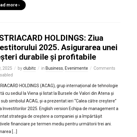
ad more ›
STRIACARD HOLDINGS: Ziua
estitorului 2025. Asigurarea unei
șteri durabile și profitabile
, 2025
by
clubitc
in
Business
,
Evenimente
Comments
isabled
IACARD HOLDINGS (ACAG), grup internațional de tehnologie
tă cu sediul la Viena și listat la Bursele de Valori din Atena și
 sub simbolul ACAG, și-a prezentat ieri “Calea către creștere”
ua Investitorilor 2025. English version Echipa de management a
ntat strategia de creștere a companiei și a împărtășit
tivele financiare pe termen mediu pentru următorii trei ani.
marea […]