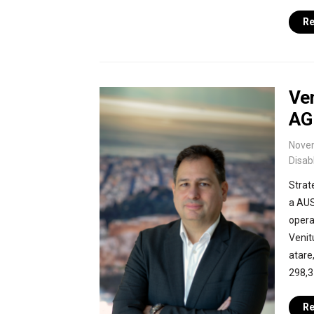
Re
Ve
AG
Nove
Disab
Strat
a AU
opera
Venit
atare
298,3
Re