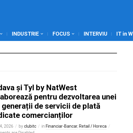
INDUSTRIE
FOCUS
INTERVIU
IT in 
dava și Tyl by NatWest
laborează pentru dezvoltarea unei
 generații de servicii de plată
dicate comercianților
4, 2026
by
clubitc
in
Financiar-Bancar
,
Retail / Horeca
ents are Disabled