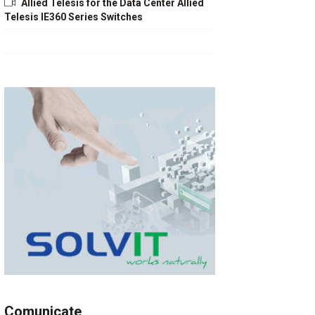
Allied Telesis for the Data Center Allied
Telesis IE360 Series Switches
Comunicate