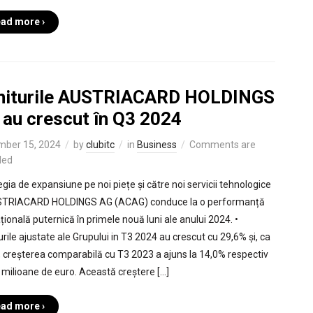
ad more ›
niturile AUSTRIACARD HOLDINGS
 au crescut în Q3 2024
mber 15, 2024
by
clubitc
in
Business
Comments are
led
egia de expansiune pe noi piețe și către noi servicii tehnologice
STRIACARD HOLDINGS AG (ACAG) conduce la o performanță
țională puternică în primele nouă luni ale anului 2024. •
urile ajustate ale Grupului in T3 2024 au crescut cu 29,6% și, ca
, creșterea comparabilă cu T3 2023 a ajuns la 14,0% respectiv
 milioane de euro. Această creștere […]
ad more ›