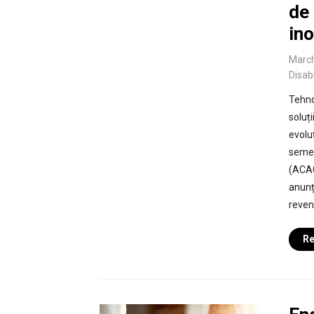
de 
ino
March
Disab
Tehno
soluți
evolu
semes
(ACAG
anunț
reveni
Re