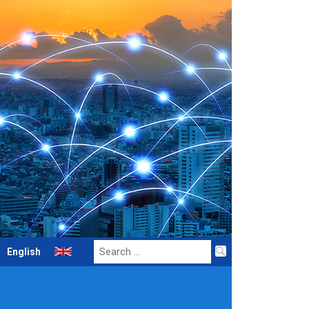
Search
English
for: