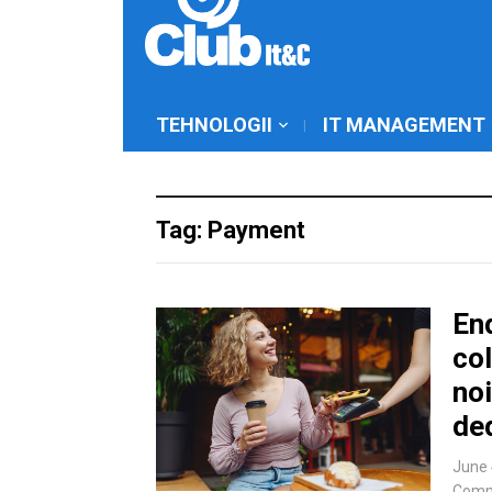
TEHNOLOGII
IT MANAGEMENT
Tag: Payment
En
co
noi
de
June 
Comm