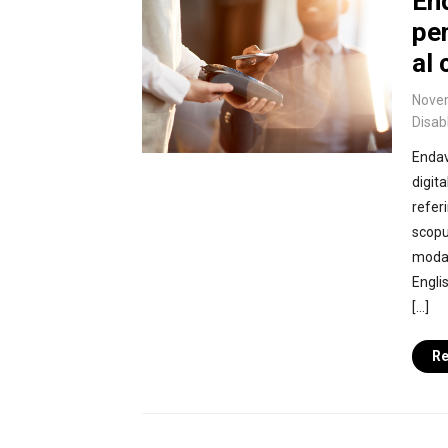
End
pen
al 
Nove
Disab
Endav
digit
refer
scopul
modal
Engli
[…]
Re