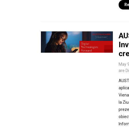
Re
AU
Inv
cre
May 9
are D
AUSTR
aplica
Viena
la Zi
preze
obiec
Infor