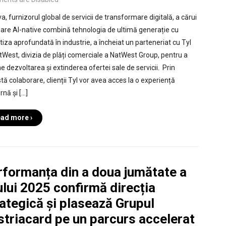
, furnizorul global de servicii de transformare digitală, a cărui
are AI-native combină tehnologia de ultimă generație cu
tiza aprofundată în industrie, a încheiat un parteneriat cu Tyl
tWest, divizia de plăți comerciale a NatWest Group, pentru a
e dezvoltarea și extinderea ofertei sale de servicii. Prin
tă colaborare, clienții Tyl vor avea acces la o experiență
nă și […]
ad more ›
rformanța din a doua jumătate a
lui 2025 confirmă direcția
ategică și plasează Grupul
striacard pe un parcurs accelerat