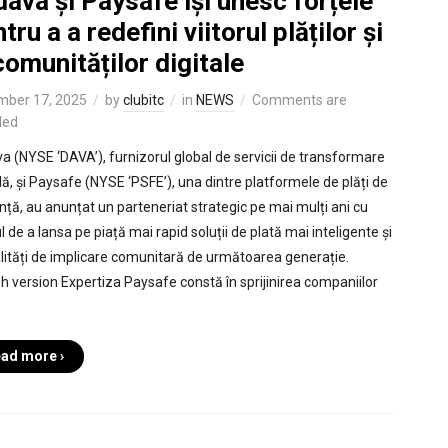
ava și Paysafe își unesc forțele
tru a a redefini viitorul plăților și
comunităților digitale
mber 17, 2025
by
clubitc
in
NEWS
Comments are
led
a (NYSE ‘DAVA’), furnizorul global de servicii de transformare
ală, și Paysafe (NYSE ‘PSFE’), una dintre platformele de plăți de
ință, au anunțat un parteneriat strategic pe mai mulți ani cu
 de a lansa pe piață mai rapid soluții de plată mai inteligente și
ități de implicare comunitară de următoarea generație.
sh version Expertiza Paysafe constă în sprijinirea companiilor
ad more ›