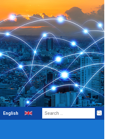
Search
English
for: