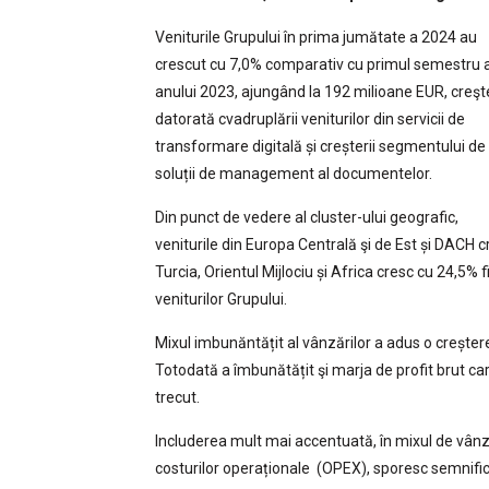
Veniturile Grupului în prima jumătate a 2024 au
crescut cu 7,0% comparativ cu primul semestru a
anului 2023, ajungând la 192 milioane EUR, creşt
datorată cvadruplării veniturilor din servicii de
transformare digitală și creșterii segmentului de
soluții de management al documentelor.
Din punct de vedere al cluster-ului geografic,
veniturile din Europa Centrală şi de Est și DACH c
Turcia, Orientul Mijlociu și Africa cresc cu 24,5%
veniturilor Grupului.
Mixul imbunăntățit al vânzărilor a adus o creșter
Totodată a îmbunătățit şi marja de profit brut ca
trecut.
Includerea mult mai accentuată, în mixul de vânz
costurilor operaționale (OPEX), sporesc semnifica