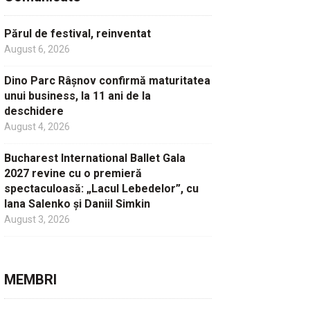
Părul de festival, reinventat
August 6, 2026
Dino Parc Râșnov confirmă maturitatea
unui business, la 11 ani de la
deschidere
August 4, 2026
Bucharest International Ballet Gala
2027 revine cu o premieră
spectaculoasă: „Lacul Lebedelor”, cu
Iana Salenko și Daniil Simkin
August 3, 2026
MEMBRI