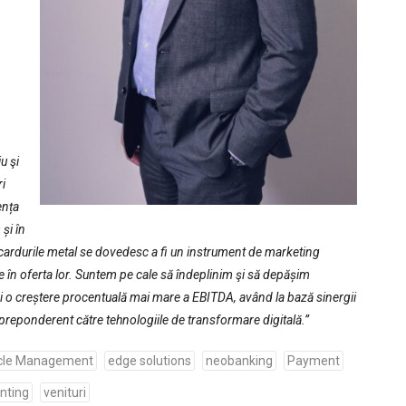
,
u şi
ri
ența
și în
ardurile metal se dovedesc a fi un instrument de marketing
ie în oferta lor. Suntem pe cale să îndeplinim şi să depășim
și o creștere procentuală mai mare a EBITDA, având la bază sinergii
t preponderent către tehnologiile de transformare digitală.”
cle Management
edge solutions
neobanking
Payment
inting
venituri