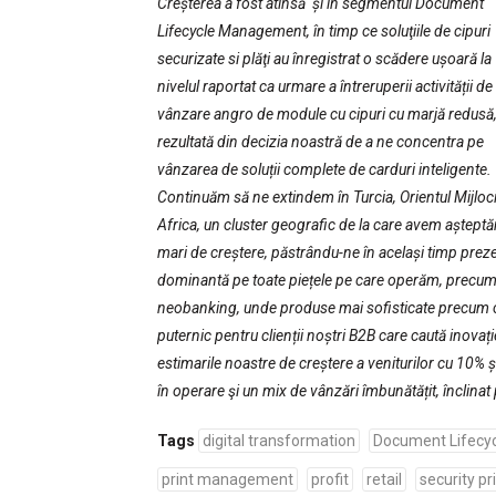
Creșterea a fost atinsă și în segmentul Document
Lifecycle Management, în timp ce soluţiile de cipuri
securizate si plăţi au înregistrat o scădere ușoară la
nivelul raportat ca urmare a întreruperii activității de
vânzare angro de module cu cipuri cu marjă redusă
rezultată din decizia noastră de a ne concentra pe
vânzarea de soluții complete de carduri inteligente.
Continuăm să ne extindem în Turcia, Orientul Mijloci
Africa, un cluster geografic de la care avem așteptă
mari de creștere, păstrându-ne în același timp prez
dominantă pe toate piețele pe care operăm, precum 
neobanking, unde produse mai sofisticate precum c
puternic pentru clienții noștri B2B care caută inovaț
estimarile noastre de creștere a veniturilor cu 10% 
în operare şi un mix de vânzări îmbunătățit, înclina
Tags
digital transformation
Document Lifecy
print management
profit
retail
security pr