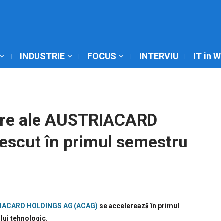
INDUSTRIE
FOCUS
INTERVIU
IT in 
iare ale AUSTRIACARD
scut în primul semestru
IACARD HOLDINGS AG (ACAG)
se accelerează în primul
lui tehnologic.