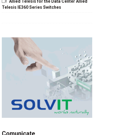
Allied Telesis for the Data Center Allied
Telesis IE360 Series Switches
Comunicate