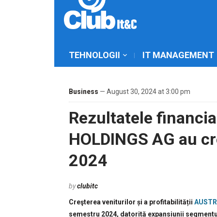
TEHNOLOGII
IT MANAGEMENT
Business
— August 30, 2024 at 3:00 pm
Rezultatele financ
HOLDINGS AG au cre
2024
by
clubitc
Creşterea veniturilor și a profitabilității
AUSTR
semestru 2024, datorită expansiunii segmentu