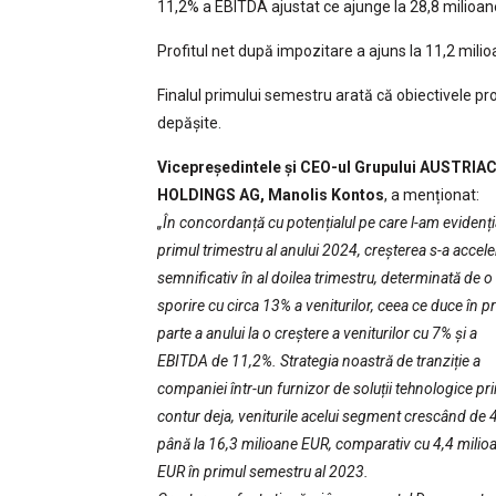
11,2% a EBITDA ajustat ce ajunge la 28,8 milioan
Profitul net după impozitare a ajuns la 11,2 milio
Finalul primului semestru arată că obiectivele pr
depășite.
Vicepreședintele și CEO-ul Grupului AUSTRI
HOLDINGS AG, Manolis Kontos
, a menționat:
„În concordanță cu potențialul pe care l-am evidenți
primul trimestru al anului 2024, creșterea s-a accele
semnificativ în al doilea trimestru, determinată de o
sporire cu circa 13% a veniturilor, ceea ce duce în p
parte a anului la o creștere a veniturilor cu 7% și a
EBITDA de 11,2%. Strategia noastră de tranziție a
companiei într-un furnizor de soluții tehnologice pr
contur deja, veniturile acelui segment crescând de 4
până la 16,3 milioane EUR, comparativ cu 4,4 milio
EUR în primul semestru al 2023.