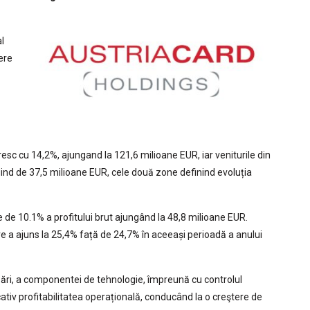
l
ere
resc cu 14,2%, ajungand la 121,6 milioane EUR, iar veniturile din
 fiind de 37,5 milioane EUR, cele două zone definind evoluția
e de 10.1% a profitului brut ajungând la 48,8 milioane EUR.
re a ajuns la 25,4% față de 24,7% în aceeași perioadă a anului
ări, a componentei de tehnologie, împreună cu controlul
tiv profitabilitatea operațională, conducând la o creştere de