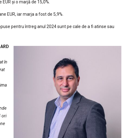
e EUR și o marjă de 15,0%.
ane EUR, iar marja a fost de 5,9%.
opuse pentru întreg anul 2024 sunt pe cale de a fi atinse sau
ACARD
at în
rat
rima
inde
 ori
ane