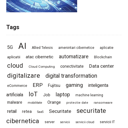
Tags
AI
5G
Allied Telesis
amenintari cibernetice
aplicatie
automatizare
atac cibernetic
aplicatii
Blockchain
cloud
Data center
conectivitate
Cloud Computing
digitalizare
digital transformation
ERP
gaming
Fujitsu
inteligenta
eCommerce
IoT
laptop
artificiala
Job
machine learning
Orange
malware
mobilitate
protectie date
ransomware
securitate
Securitate
retail
retea
SaaS
cibernetica
server
servicii IT
servicii
servicii cloud