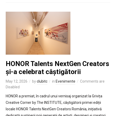
HONOR Talents NextGen Creators
și-a celebrat câștigătorii
May 12, 2026
by
clubitc
in
Evenimente
Comments are
Disabled
HONOR a premiat, în cadrul unui vernisaj organizat la Grivița
Creative Corner by The INSTITUTE, câștigătorii primei ediții
locale HONOR Talents NextGen Creators România, inițiativă
dedicată susținerii noii generații de artiști, desgineri și creatori