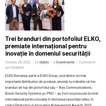
Trei branduri din portofoliul ELKO,
premiate internațional pentru
inovație în domeniul securității
October 20, 2025
by
clubitc
in
Evenimente
Comments
are Disabled
ELKO Romania, parte a ELKO Group, unul dintre cei mai
importanți distribuitori de produse, anunță cu mândrie că trei
branduri de top din portofoliul său – Axis Communications,
Bosch Security Systems și i-PRO – au fost recunoscute la nivel
internațional pentru inovație în domeniul securității video, în
cadrul Distinction in Innovative Achievement Awards 2025,