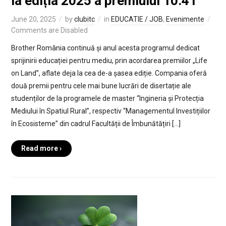
la ediția 2025 a premiului 10:41
June 20, 2025
by
clubitc
in
EDUCATIE / JOB
,
Evenimente
Comments are Disabled
Brother România continuă și anul acesta programul dedicat
sprijinirii educației pentru mediu, prin acordarea premiilor „Life
on Land”, aflate deja la cea de-a șasea ediție. Compania oferă
două premii pentru cele mai bune lucrări de disertație ale
studenților de la programele de master “Ingineria și Protecția
Mediului în Spatiul Rural”, respectiv “Managementul Investițiilor
în Ecosisteme” din cadrul Facultății de Îmbunătățiri […]
Read more ›