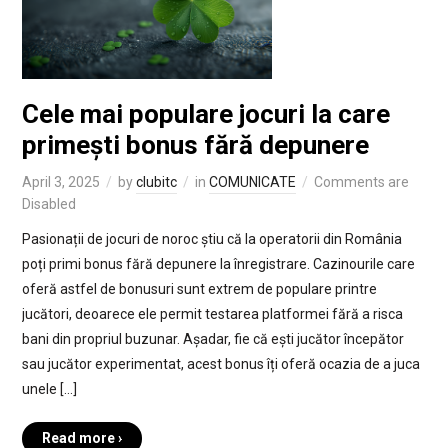
Cele mai populare jocuri la care
primești bonus fără depunere
April 3, 2025
by
clubitc
in
COMUNICATE
Comments are
Disabled
Pasionații de jocuri de noroc știu că la operatorii din România
poți primi bonus fără depunere la înregistrare. Cazinourile care
oferă astfel de bonusuri sunt extrem de populare printre
jucători, deoarece ele permit testarea platformei fără a risca
bani din propriul buzunar. Așadar, fie că ești jucător începător
sau jucător experimentat, acest bonus îți oferă ocazia de a juca
unele […]
Read more ›