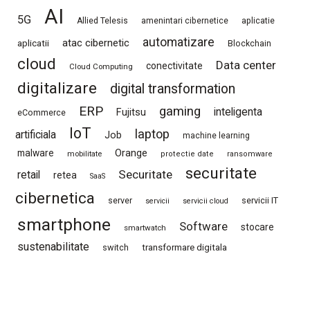
AI
5G
Allied Telesis
amenintari cibernetice
aplicatie
automatizare
atac cibernetic
aplicatii
Blockchain
cloud
Data center
conectivitate
Cloud Computing
digitalizare
digital transformation
ERP
gaming
Fujitsu
inteligenta
eCommerce
IoT
laptop
artificiala
Job
machine learning
Orange
malware
mobilitate
protectie date
ransomware
securitate
Securitate
retail
retea
SaaS
cibernetica
server
servicii IT
servicii
servicii cloud
smartphone
Software
stocare
smartwatch
sustenabilitate
switch
transformare digitala