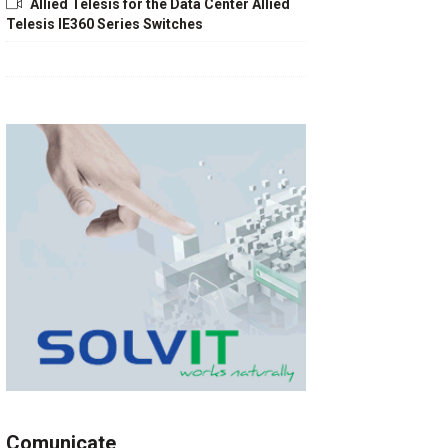
Allied Telesis for the Data Center Allied
Telesis IE360 Series Switches
Comunicate