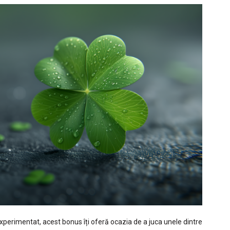
experimentat, acest bonus îți oferă ocazia de a juca unele dintre