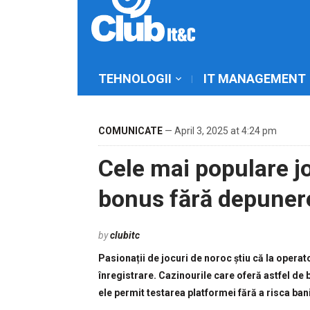
TEHNOLOGII
IT MANAGEMENT
COMUNICATE
— April 3, 2025 at 4:24 pm
Cele mai populare jo
bonus fără depuner
by
clubitc
Pasionații de jocuri de noroc știu că la opera
înregistrare. Cazinourile care oferă astfel de
ele permit testarea platformei fără a risca ban