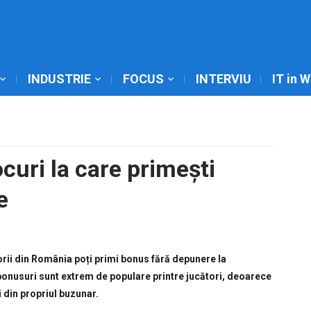
INDUSTRIE
FOCUS
INTERVIU
IT in 
curi la care primești
e
torii din România poți primi bonus fără depunere la
 bonusuri sunt extrem de populare printre jucători, deoarece
i din propriul buzunar.