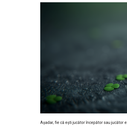
Așadar, fie că ești jucător începător sau jucător 