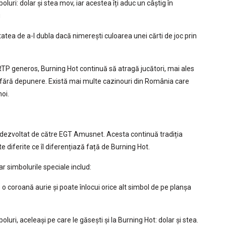
luri: dolar și stea mov, iar acestea îți aduc un câștig în
u
tatea de a-l dubla dacă nimerești culoarea unei cărti de joc prin
 RTP generos, Burning Hot continuă să atragă jucători, mai ales
s fără depunere. Există mai multe cazinouri din România care
noi.
 dezvoltat de către EGT Amusnet. Acesta continuă tradiția
e diferite ce îl diferențiază față de Burning Hot.
 iar simbolurile speciale includ:
o coroană aurie și poate înlocui orice alt simbol de pe planșa
uri, aceleași pe care le găsești și la Burning Hot: dolar și stea.