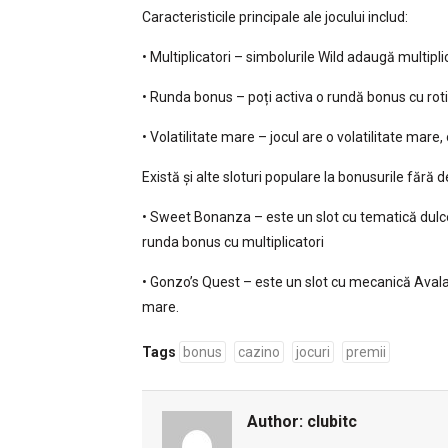
Caracteristicile principale ale jocului includ:
• Multiplicatori – simbolurile Wild adaugă multipli
• Runda bonus – poți activa o rundă bonus cu rotir
• Volatilitate mare – jocul are o volatilitate mar
Există și alte sloturi populare la bonusurile fără 
• Sweet Bonanza – este un slot cu tematică dulce
runda bonus cu multiplicatori
• Gonzo’s Quest – este un slot cu mecanică Avalanc
mare.
Tags
bonus
cazino
jocuri
premii
Author:
clubitc