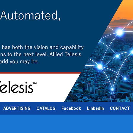
ADVERTISING
CATALOG
Facebook
LinkedIn
CONTACT