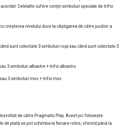
 acordat. Celelalte cufere conțin simboluri speciale de trifoi
ru creșterea nivelului duce la câștigarea de către jucător a
 când sunt colectate 3 simboluri roșii sau când sunt colectate 3
sau 3 simboluri albastre + trifoi albastru
 sau 3 simboluri mov + trifoi mov
voltat de către Pragmatic Play. Acest joc folosește
 de plată se pot schimba la fiecare rotire, oferind până la