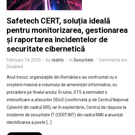
Safetech CERT, soluția ideală
pentru monitorizarea, gestionarea
și raportarea incidentelor de
securitate cibernetică
February 14, 2023
by
clubitc
in
Securitate
Comments are
Disabled
Anul trecut, organizațiile din România s-au confruntat cu o
creștere masivă a volumului de amenințări informatice, cu
precădere pe finalul anului. În iunie, STS a semnalat o
intensificare a atacurilor DDoS (confirmată și de Centrul Național
Cyberint din cadrul SRI), iar în septembrie, Centrul de răspuns la
incidente de securitate IT (CERT-INT) din cadrul MAI a anunțat
identificarea a peste […]