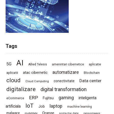
Tags
AI
5G
Allied Telesis
amenintari cibernetice
aplicatie
automatizare
atac cibernetic
aplicatii
Blockchain
cloud
Data center
conectivitate
Cloud Computing
digitalizare
digital transformation
ERP
gaming
Fujitsu
inteligenta
eCommerce
IoT
laptop
artificiala
Job
machine learning
Orange
malware
mobilitate
protectie date
ransomware