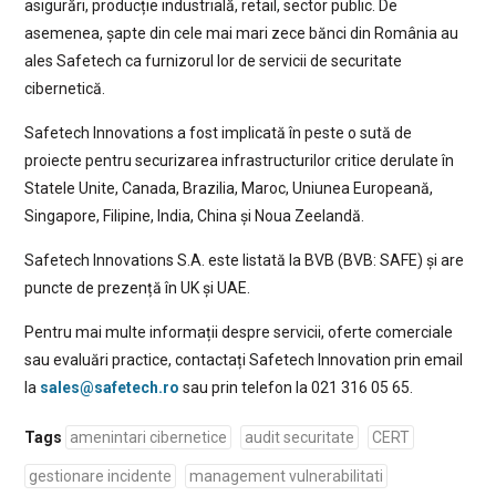
asigurări, producție industrială, retail, sector public. De
asemenea, șapte din cele mai mari zece bănci din România au
ales Safetech ca furnizorul lor de servicii de securitate
cibernetică.
Safetech Innovations a fost implicată în peste o sută de
proiecte pentru securizarea infrastructurilor critice derulate în
Statele Unite, Canada, Brazilia, Maroc, Uniunea Europeană,
Singapore, Filipine, India, China și Noua Zeelandă.
Safetech Innovations S.A. este listată la BVB (BVB: SAFE) și are
puncte de prezență în UK și UAE.
Pentru mai multe informații despre servicii, oferte comerciale
sau evaluări practice, contactați Safetech Innovation prin email
la
sales@safetech.ro
sau prin telefon la 021 316 05 65.
Tags
amenintari cibernetice
audit securitate
CERT
gestionare incidente
management vulnerabilitati