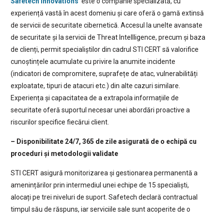
Safetech Innovations
este o companie specializată, cu
experiență vastă în acest domeniu și care oferă o gamă extinsă
de servicii de securitate cibernetică. Accesul la unelte avansate
de securitate și la servicii de Threat Intellligence, precum și baza
de clienți, permit specialiștilor din cadrul STI CERT să valorifice
cunoștințele acumulate cu privire la anumite incidente
(indicatori de compromitere, suprafețe de atac, vulnerabilități
exploatate, tipuri de atacuri etc.) din alte cazuri similare.
Experiența și capacitatea de a extrapola informațiile de
securitate oferă suportul necesar unei abordări proactive a
riscurilor specifice fiecărui client.
– Disponibilitate 24/7, 365 de zile asigurată de o echipă cu
proceduri și metodologii validate
STI CERT asigură monitorizarea și gestionarea permanentă a
amenințărilor prin intermediul unei echipe de 15 specialiști,
alocați pe trei niveluri de suport. Safetech declară contractual
timpul său de răspuns, iar serviciile sale sunt acoperite de o