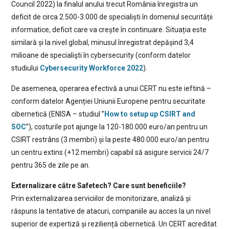
Council 2022) la finalul anului trecut România înregistra un
deficit de circa 2.500-3.000 de specialiști în domeniul securității
informatice, deficit care va crește în continuare. Situația este
similară și la nivel global, minusul înregistrat depășind 3,4
milioane de specialişti în cybersecurity (conform datelor
studiului
Cybersecurity Workforce 2022
).
De asemenea, operarea efectivă a unui CERT nu este ieftină –
conform datelor Agenției Uniunii Europene pentru securitate
cibernetică (ENISA – studiul ”
How to setup up CSIRT and
SOC
”), costurile pot ajunge la 120-180.000 euro/an pentru un
CSIRT restrâns (3 membri) și la peste 480.000 euro/an pentru
un centru extins (+12 membri) capabil să asigure servicii 24/7
pentru 365 de zile pe an.
Externalizare către Safetech? Care sunt beneficiile?
Prin externalizarea serviciilor de monitorizare, analiză și
răspuns la tentative de atacuri, companiile au acces la un nivel
superior de expertiză și reziliență cibernetică. Un CERT acreditat