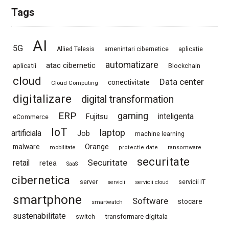
Tags
AI
5G
Allied Telesis
amenintari cibernetice
aplicatie
automatizare
atac cibernetic
aplicatii
Blockchain
cloud
Data center
conectivitate
Cloud Computing
digitalizare
digital transformation
ERP
gaming
Fujitsu
inteligenta
eCommerce
IoT
laptop
artificiala
Job
machine learning
Orange
malware
mobilitate
protectie date
ransomware
securitate
Securitate
retail
retea
SaaS
cibernetica
server
servicii IT
servicii
servicii cloud
smartphone
Software
stocare
smartwatch
sustenabilitate
switch
transformare digitala