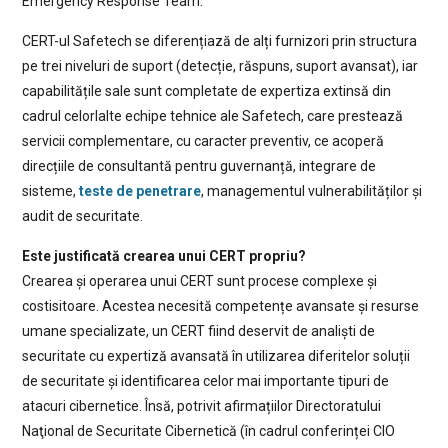
Emergency Response Team.
CERT-ul Safetech se diferențiază de alți furnizori prin structura
pe trei niveluri de suport (detecție, răspuns, suport avansat), iar
capabilitățile sale sunt completate de expertiza extinsă din
cadrul celorlalte echipe tehnice ale Safetech, care prestează
servicii complementare, cu caracter preventiv, ce acoperă
direcțiile de consultantă pentru guvernanță, integrare de
sisteme,
teste de penetrare
, managementul vulnerabilităților și
audit de securitate.
Este justificată crearea unui CERT propriu?
Crearea și operarea unui CERT sunt procese complexe și
costisitoare. Acestea necesită competențe avansate și resurse
umane specializate, un CERT fiind deservit de analiști de
securitate cu expertiză avansată în utilizarea diferitelor soluții
de securitate și identificarea celor mai importante tipuri de
atacuri cibernetice. Însă, potrivit afirmațiilor Directoratului
Naţional de Securitate Cibernetică (în cadrul conferinței CIO