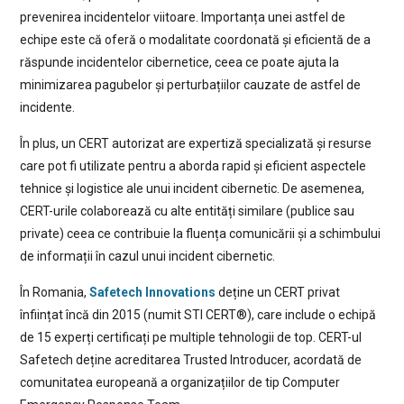
prevenirea incidentelor viitoare. Importanța unei astfel de
echipe este că oferă o modalitate coordonată și eficientă de a
răspunde incidentelor cibernetice, ceea ce poate ajuta la
minimizarea pagubelor și perturbațiilor cauzate de astfel de
incidente.
În plus, un CERT autorizat are expertiză specializată și resurse
care pot fi utilizate pentru a aborda rapid și eficient aspectele
tehnice și logistice ale unui incident cibernetic. De asemenea,
CERT-urile colaborează cu alte entități similare (publice sau
private) ceea ce contribuie la fluența comunicării și a schimbului
de informații în cazul unui incident cibernetic.
În Romania,
Safetech Innovations
deține un CERT privat
înființat încă din 2015 (numit STI CERT®), care include o echipă
de 15 experți certificați pe multiple tehnologii de top. CERT-ul
Safetech deține acreditarea Trusted Introducer, acordată de
comunitatea europeană a organizațiilor de tip Computer