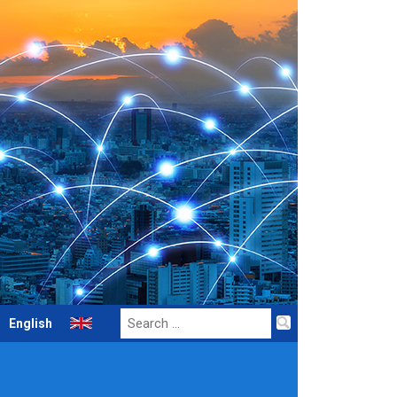
Search
English
for: