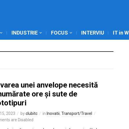
INDUSTRIE
FOCUS
INTERVIU
IT in 
ovarea unei anvelope necesită
numărate ore și sute de
totipuri
15, 2023
by
clubitc
in
Inovatii
,
Transport/Travel
ents are Disabled