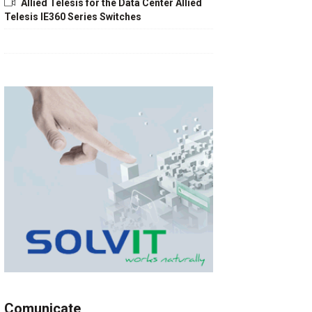
Allied Telesis for the Data Center Allied
Telesis IE360 Series Switches
Comunicate