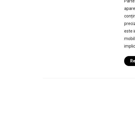
Parte
apare
conți
preci
este 
mobil
implic
Re