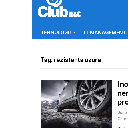
TEHNOLOGII
IT MANAGEMENT
Tag: rezistenta uzura
In
ne
pro
June 
Comm