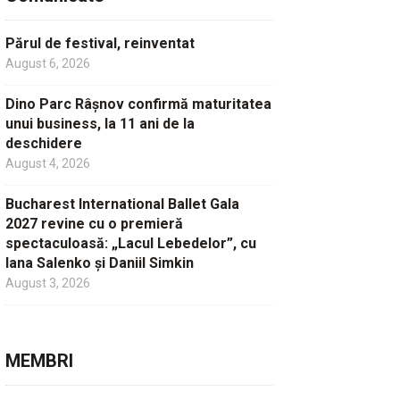
Părul de festival, reinventat
August 6, 2026
Dino Parc Râșnov confirmă maturitatea
unui business, la 11 ani de la
deschidere
August 4, 2026
Bucharest International Ballet Gala
2027 revine cu o premieră
spectaculoasă: „Lacul Lebedelor”, cu
Iana Salenko și Daniil Simkin
August 3, 2026
MEMBRI