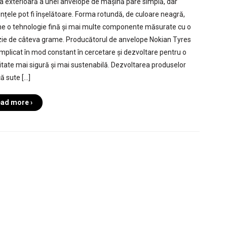
a exterioară a unei anvelope de mașină pare simplă, dar
nțele pot fi înșelătoare. Forma rotundă, de culoare neagră,
ne o tehnologie fină și mai multe componente măsurate cu o
zie de câteva grame. Producătorul de anvelope Nokian Tyres
implicat în mod constant în cercetare și dezvoltare pentru o
itate mai sigură și mai sustenabilă. Dezvoltarea produselor
ă sute […]
ad more ›