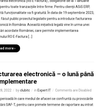
rarea electronică (Ro E-factura) , obligatorie de la 1 ianuarie
entru toate tranzacțiile între firme. Pentru clienții ASiS ERP,
tă funcționalitate va fi gratuită. În data de 19 septembrie 2023,
 făcut public proiectul legislativ pentru a introduce facturarea
ronică în România. Această inițiativă legală vine în urma unei
ări acordate României, care permite implementarea
mului RO E-Factura […]
ad more ›
turarea electronică – o lună până
 implementare
8, 2022
by
clubitc
in
Expert IT
Comments are Disabled
o perioadă în care mediul de afaceri se confruntă cu provocările
tării SAF-T, pentru care primele termene de raportare au intrat