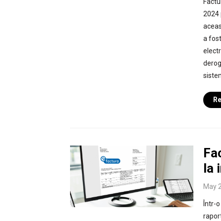
Factu
2024 p
aceas
a fost
elect
derog
siste
Re
Fac
la
May 2
Într-
rapor