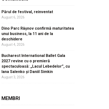
Părul de festival, reinventat
August 6, 2026
Dino Parc Râșnov confirmă maturitatea
unui business, la 11 ani de la
deschidere
August 4, 2026
Bucharest International Ballet Gala
2027 revine cu o premieră
spectaculoasă: „Lacul Lebedelor”, cu
Iana Salenko și Daniil Simkin
August 3, 2026
MEMBRI