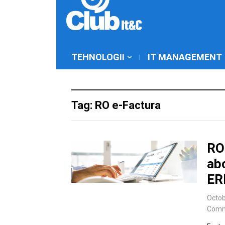
TEHNOLOGII
IT MANAGEMENT
Tag: RO e-Factura
RO
ab
ER
Octob
Comm