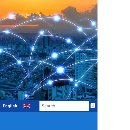
Search
English
for: