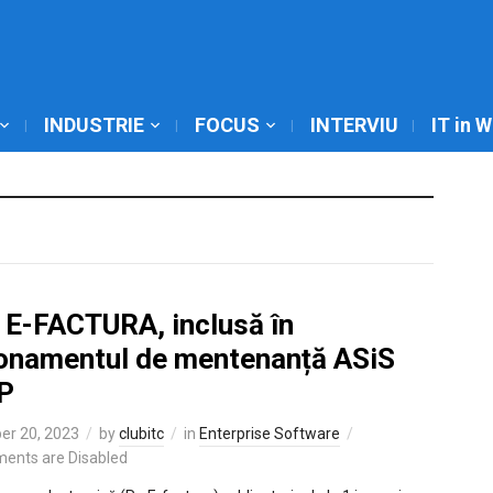
INDUSTRIE
FOCUS
INTERVIU
IT in 
 E-FACTURA, inclusă în
onamentul de mentenanță ASiS
P
er 20, 2023
by
clubitc
in
Enterprise Software
ents are Disabled