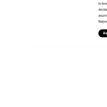
în lin
decla
asuma
Națio
Re