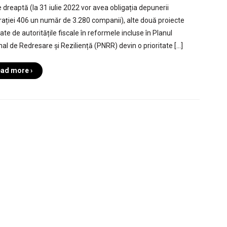
ie dreaptă (la 31 iulie 2022 vor avea obligația depunerii
rației 406 un număr de 3.280 companii), alte două proiecte
te de autoritățile fiscale în reformele incluse în Planul
nal de Redresare și Reziliență (PNRR) devin o prioritate […]
ad more ›