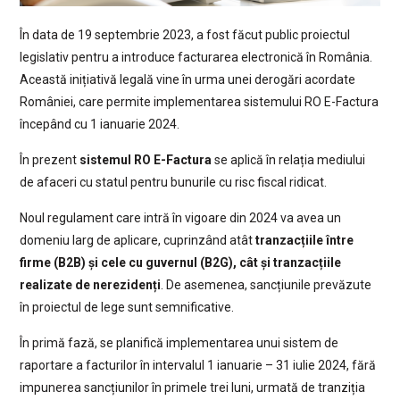
În data de 19 septembrie 2023, a fost făcut public proiectul
legislativ pentru a introduce facturarea electronică în România.
Această inițiativă legală vine în urma unei derogări acordate
României, care permite implementarea sistemului RO E-Factura
începând cu 1 ianuarie 2024.
În prezent
sistemul RO E-Factura
se aplică în relația mediului
de afaceri cu statul pentru bunurile cu risc fiscal ridicat.
Noul regulament care intră în vigoare din 2024 va avea un
domeniu larg de aplicare, cuprinzând atât
tranzacțiile între
firme (B2B) și cele cu guvernul (B2G), cât și tranzacțiile
realizate de nerezidenți
. De asemenea, sancțiunile prevăzute
în proiectul de lege sunt semnificative.
În primă fază, se planifică implementarea unui sistem de
raportare a facturilor în intervalul 1 ianuarie – 31 iulie 2024, fără
impunerea sancțiunilor în primele trei luni, urmată de tranziția