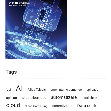
Tags
AI
5G
Allied Telesis
amenintari cibernetice
aplicatie
automatizare
atac cibernetic
aplicatii
Blockchain
cloud
Data center
conectivitate
Cloud Computing