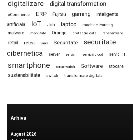
digitalizare
digital transformation
ERP
gaming
Fujitsu
inteligenta
eCommerce
IoT
laptop
artificiala
Job
machine learning
Orange
malware
mobilitate
protectie date
ransomware
securitate
Securitate
retail
retea
SaaS
cibernetica
server
servicii IT
servicii
servicii cloud
smartphone
Software
stocare
smartwatch
sustenabilitate
switch
transformare digitala
Arhiva
August 2026