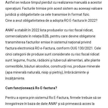
Astfel se reduce timpul pierdut cu realizarea manuală a acestor
operațiuni. Facturile trimise prin acest sistem au aceeași valoare
juridică și obligativitate ca cele transmise în format fizic.
Cine a avut obligativitatea de a adopta RO E-factura în 2022?
ANAF a stabilit în 2022 lista produselor cu risc fiscal ridicat,
comercializate în relația B2B, pentru care devine obligatorie
transmiterea facturilor emise în sistemul național privind
factura electronică RO e-Factura, conform OUG 130/2021. Cele
cinci categorii de produse sunt considerate cu risc fiscal ridicat
sunt: legume, fructe, rădăcini și tuberculi alimentari, alte plante
comestibile, băuturi alcoolice, construcții noi, produse minerale
(apa minerală naturală, nisip și pietriș), îmbrăcăminte și
încălțăminte.
Cum funcționează Ro E-factura?
Pentru a opera prin sistemul Ro E-Factura, firmele trebuie să se
înregistreze în baza de date ANAF și să primească acces la