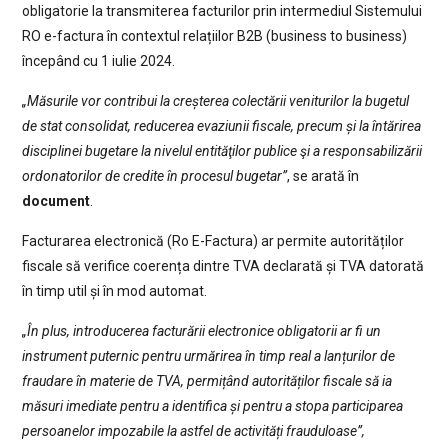
obligatorie la transmiterea facturilor prin intermediul Sistemului
RO e-factura în contextul relațiilor B2B (business to business)
începând cu 1 iulie 2024.
„Măsurile vor contribui la creșterea colectării veniturilor la bugetul
de stat consolidat, reducerea evaziunii fiscale, precum și la întărirea
disciplinei bugetare la nivelul entităţilor publice şi a responsabilizării
ordonatorilor de credite în procesul bugetar”
, se arată în
document
.
Facturarea electronică (Ro E-Factura) ar permite autorităților
fiscale să verifice coerența dintre TVA declarată și TVA datorată
în timp util și în mod automat.
„În plus, introducerea facturării electronice obligatorii ar fi un
instrument puternic pentru urmărirea în timp real a lanțurilor de
fraudare în materie de TVA, permițând autorităților fiscale să ia
măsuri imediate pentru a identifica și pentru a stopa participarea
persoanelor impozabile la astfel de activități frauduloase”,