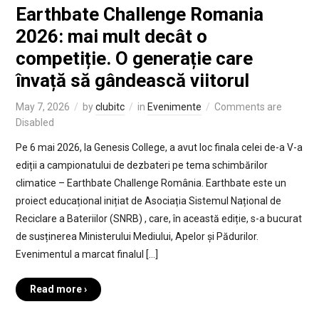
Earthbate Challenge Romania
2026: mai mult decât o
competiție. O generație care
învață să gândească viitorul
May 7, 2026
by
clubitc
in
Evenimente
Comments are
Disabled
Pe 6 mai 2026, la Genesis College, a avut loc finala celei de-a V-a
ediții a campionatului de dezbateri pe tema schimbărilor
climatice – Earthbate Challenge România. Earthbate este un
proiect educațional inițiat de Asociația Sistemul Național de
Reciclare a Bateriilor (SNRB) , care, în această ediție, s-a bucurat
de susținerea Ministerului Mediului, Apelor și Pădurilor.
Evenimentul a marcat finalul […]
Read more ›