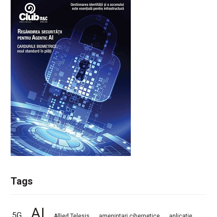
Tags
AI
5G
Allied Telesis
amenintari cibernetice
aplicatie