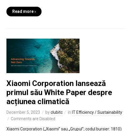
Read more ›
Xiaomi Corporation lansează
primul său White Paper despre
acțiunea climatică
December 5, 2023
by
clubitc
in
IT Efficiency / Sustainability
Comments are Disabled
Xiaomi Corporation („Xiaomi” sau „Grupul”; codul bursier: 1810)