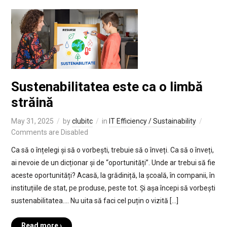
Sustenabilitatea este ca o limbă
străină
May 31, 2025
by
clubitc
in
IT Efficiency / Sustainability
Comments are Disabled
Ca să o înțelegi și să o vorbești, trebuie să o înveți. Ca să o înveți,
ai nevoie de un dicționar și de “oportunități”. Unde ar trebui să fie
aceste oportunități? Acasă, la grădiniță, la școală, în companii, în
instituțiile de stat, pe produse, peste tot. Și așa începi să vorbești
sustenabilitatea…. Nu uita să faci cel puțin o vizită […]
Read more ›