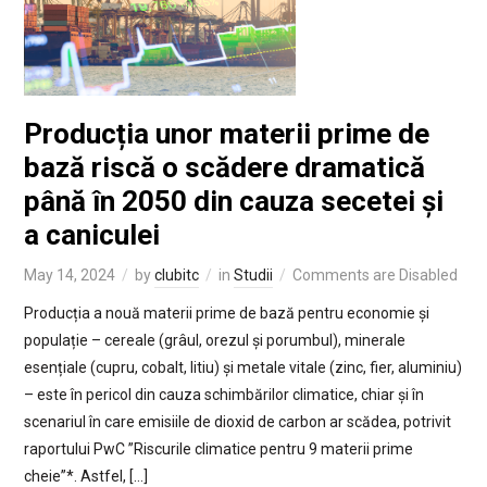
Producția unor materii prime de
bază riscă o scădere dramatică
până în 2050 din cauza secetei și
a caniculei
May 14, 2024
by
clubitc
in
Studii
Comments are Disabled
Producția a nouă materii prime de bază pentru economie și
populație – cereale (grâul, orezul și porumbul), minerale
esențiale (cupru, cobalt, litiu) și metale vitale (zinc, fier, aluminiu)
– este în pericol din cauza schimbărilor climatice, chiar și în
scenariul în care emisiile de dioxid de carbon ar scădea, potrivit
raportului PwC ”Riscurile climatice pentru 9 materii prime
cheie”*. Astfel, […]