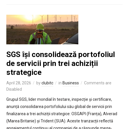
SGS își consolidează portofoliul
de servicii prin trei achiziții
strategice
April 28, 2026
by
clubitc
in
Business
Comments are
Disabled
Grupul SGS, lider mondial în testare, inspecție și certificare,
anunță consolidarea portofoliului său global de servicii prin
finalizarea a trei achiziții strategice: OSGAPI (Franța), Alverad
(Marea Britanie) și Trident (SUA). Aceste tranzacții reflectă
angajamentul continuu al companiei de a răspunde mega-