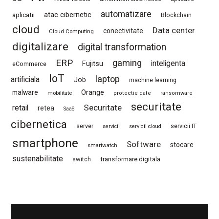
automatizare
atac cibernetic
aplicatii
Blockchain
cloud
Data center
conectivitate
Cloud Computing
digitalizare
digital transformation
ERP
gaming
Fujitsu
inteligenta
eCommerce
IoT
laptop
artificiala
Job
machine learning
Orange
malware
mobilitate
protectie date
ransomware
securitate
Securitate
retail
retea
SaaS
cibernetica
server
servicii IT
servicii
servicii cloud
smartphone
Software
stocare
smartwatch
sustenabilitate
switch
transformare digitala