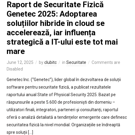
Raport de Securitate Fizică
Genetec 2025: Adoptarea
soluțiilor hibride în cloud se
accelerează, iar influența
strategică a IT-ului este tot mai
mare
June 12, 2025
by
clubitc
in
Securitate
Comments are
Disabled
Genetec Inc. (“Genetec”), lider global în dezvoltarea de soluții
software pentru securitate fizică, a publicat rezultatele
raportului anual State of Physical Security 2025. Bazat pe
răspunsurile a peste 5.600 de profesioniști din domeniu –
utilizatori finali, integratori, parteneri și consultanți, raportul
oferă o analiză detaliată a tendințelor emergente care definesc
securitatea fizică la nivel mondial. Organizațiile se îndreaptă
spre soluții […]