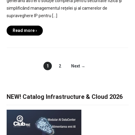
generând astfel o soluţie completă pentru securitate fizică şi
simplificând managementul reţelei şi al camerelor de
supraveghere IP pentru […]
Read more ›
1
2
Next →
NEW! Catalog Infrastructure & Cloud 2026