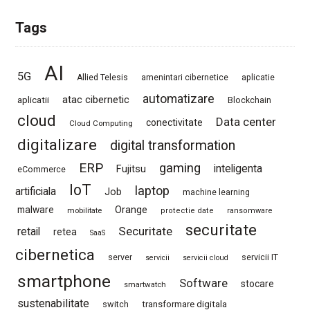
Tags
AI
5G
Allied Telesis
amenintari cibernetice
aplicatie
automatizare
atac cibernetic
aplicatii
Blockchain
cloud
Data center
conectivitate
Cloud Computing
digitalizare
digital transformation
ERP
gaming
Fujitsu
inteligenta
eCommerce
IoT
laptop
artificiala
Job
machine learning
Orange
malware
mobilitate
protectie date
ransomware
securitate
Securitate
retail
retea
SaaS
cibernetica
server
servicii IT
servicii
servicii cloud
smartphone
Software
stocare
smartwatch
sustenabilitate
switch
transformare digitala