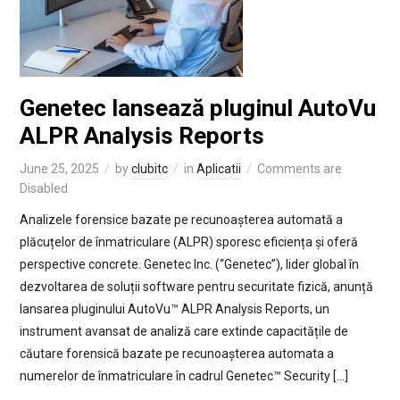
Genetec lansează pluginul AutoVu
ALPR Analysis Reports
June 25, 2025
by
clubitc
in
Aplicatii
Comments are
Disabled
Analizele forensice bazate pe recunoașterea automată a
plăcuțelor de înmatriculare (ALPR) sporesc eficiența și oferă
perspective concrete. Genetec Inc. (“Genetec”), lider global în
dezvoltarea de soluții software pentru securitate fizică, anunță
lansarea pluginului AutoVu™ ALPR Analysis Reports, un
instrument avansat de analiză care extinde capacitățile de
căutare forensică bazate pe recunoașterea automata a
numerelor de înmatriculare în cadrul Genetec™ Security […]