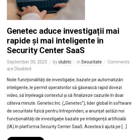
Genetec aduce investigații mai
rapide și mai inteligente în
Security Center SaaS
September 30, 2025
by
clubitc
in
Securitate
Comments
are Disabled
Noile funcționalități de investigație, bazate pe automatizări
inteligente, le permit operatorilor să găsească rapid dovezi
video, să înțeleagă contextul și să finalizeze cazurile în doar
câteva minute. Genetec Inc. („Genetec”), lider global în software
de securitate fizică pentru întreprinderi, a anunțat astăzi noi
funcționalități de investigație bazate pe inteligență artificială
(IA) în platforma Security Center SaaS. Acestea îi ajută pe […]