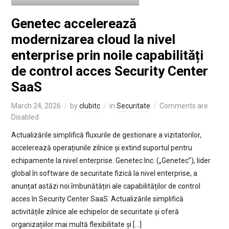
Genetec accelerează
modernizarea cloud la nivel
enterprise prin noile capabilități
de control acces Security Center
SaaS
March 24, 2026
by
clubitc
in
Securitate
Comments are
Disabled
Actualizările simplifică fluxurile de gestionare a vizitatorilor,
accelerează operațiunile zilnice și extind suportul pentru
echipamente la nivel enterprise. Genetec Inc. („Genetec”), lider
global în software de securitate fizică la nivel enterprise, a
anunțat astăzi noi îmbunătățiri ale capabilităților de control
acces în Security Center SaaS. Actualizările simplifică
activitățile zilnice ale echipelor de securitate și oferă
organizațiilor mai multă flexibilitate și […]