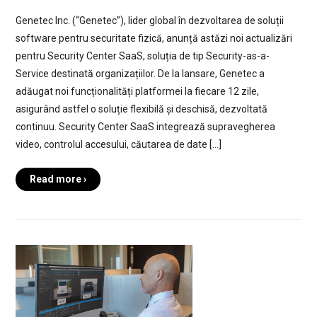
Genetec Inc. (“Genetec”), lider global în dezvoltarea de soluții
software pentru securitate fizică, anunță astăzi noi actualizări
pentru Security Center SaaS, soluția de tip Security-as-a-
Service destinată organizațiilor. De la lansare, Genetec a
adăugat noi funcționalități platformei la fiecare 12 zile,
asigurând astfel o soluție flexibilă și deschisă, dezvoltată
continuu. Security Center SaaS integrează supravegherea
video, controlul accesului, căutarea de date […]
Read more ›