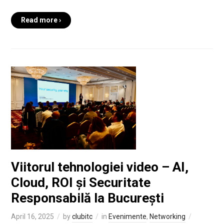
Read more ›
Viitorul tehnologiei video – AI,
Cloud, ROI și Securitate
Responsabilă la București
April 16, 2025
by
clubitc
in
Evenimente
,
Networking