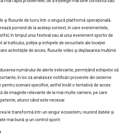
tifica mai rapid problemele, de a înțelege mai bine contextul sau
e și fluxurile de lucru într-o singură platformă operațională.
crează pornind de la același context, în care evenimentele,
 Astfel, în timpul unui festival sau al unui eveniment sportiv de
 traficului, poliția și echipele de securitate ale locației
re activitățile de acces, fluxurile video și deplasarea mulțimii
educerea numărului de alerte irelevante, permițând echipelor să
ortante, în loc să analizeze notificări provenite din sisteme
e pentru scenarii specifice, astfel încât o tentativă de acces
ă de imaginile relevante de la mai multe camere, pe care
ompetente, atunci când este necesar.
ea le transformă într-un singur ecosistem, reunind datele și
tate mai bună și un control sporit.
a