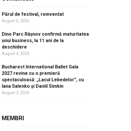
Părul de festival, reinventat
August 6, 2026
Dino Parc Râșnov confirmă maturitatea
unui business, la 11 ani de la
deschidere
August 4, 2026
Bucharest International Ballet Gala
2027 revine cu o premieră
spectaculoasă: „Lacul Lebedelor”, cu
Iana Salenko și Daniil Simkin
August 3, 2026
MEMBRI