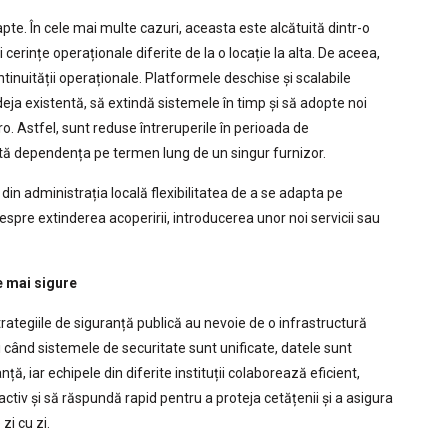
te. În cele mai multe cazuri, aceasta este alcătuită dintr-o
cerințe operaționale diferite de la o locație la alta. De aceea,
ntinuității operaționale. Platformele deschise și scalabile
eja existentă, să extindă sistemele în timp și să adopte noi
ro. Astfel, sunt reduse întreruperile în perioada de
tă dependența pe termen lung de un singur furnizor.
din administrația locală flexibilitatea de a se adapta pe
spre extinderea acoperirii, introducerea unor noi servicii sau
e mai sigure
ategiile de siguranță publică au nevoie de o infrastructură
i când sistemele de securitate sunt unificate, datele sunt
ă, iar echipele din diferite instituții colaborează eficient,
ctiv și să răspundă rapid pentru a proteja cetățenii și a asigura
zi cu zi.