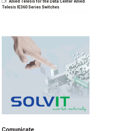
Allied Telesis for the Data Center Allied
Telesis IE360 Series Switches
Comunicate