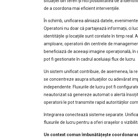
situației din teren și nici posibilitatea de a iden
de a coordona mai eficient intervențiile.
În schimb, unificarea aliniază datele, evenimentel
Operatorii nu doar că partajează informații, ci lu
identitățile și locațiile sunt corelate în timp real.
amploare, operatorii din centrele de management al
beneficiază de aceeași imagine operațională, în ca
pot fi gestionate în cadrul aceluiași flux de lucru.
Un sistem unificat contribuie, de asemenea, la r
se concentreze asupra situațiilor cu adevărat imp
independente. Fluxurile de lucru pot fi configurat
neautorizat să genereze automat o alertă însoțit
operatorii le pot transmite rapid autorităților c
Integrarea conectează sisteme separate. Unificar
fluxurile de lucru pentru a oferi orașelor o vizibili
Un context comun îmbunătățește coordonare