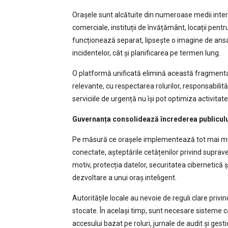
Orașele sunt alcătuite din numeroase medii inter
comerciale, instituții de învățământ, locații pen
funcționează separat, lipsește o imagine de ans
incidentelor, cât și planificarea pe termen lung.
O platformă unificată elimină această fragmentar
relevante, cu respectarea rolurilor, responsabilit
serviciile de urgență nu își pot optimiza activitatea
Guvernanța consolidează încrederea publicul
Pe măsură ce orașele implementează tot mai multe
conectate, așteptările cetățenilor privind suprav
motiv, protecția datelor, securitatea cibernetică
dezvoltare a unui oraș inteligent.
Autoritățile locale au nevoie de reguli clare privi
stocate. În același timp, sunt necesare sisteme 
accesului bazat pe roluri, jurnale de audit și ges