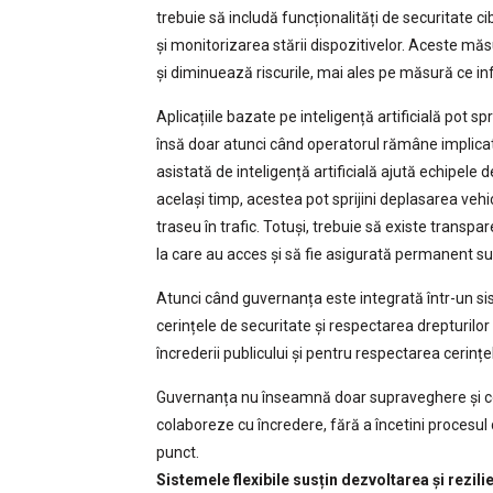
trebuie să includă funcționalități de securitate 
și monitorizarea stării dispozitivelor. Aceste mă
și diminuează riscurile, mai ales pe măsură ce i
Aplicațiile bazate pe inteligență artificială pot spr
însă doar atunci când operatorul rămâne implicat 
asistată de inteligență artificială ajută echipele d
același timp, acestea pot sprijini deplasarea vehic
traseu în trafic. Totuși, trebuie să existe transpar
la care au acces și să fie asigurată permanent 
Atunci când guvernanța este integrată într-un sis
cerințele de securitate și respectarea drepturilo
încrederii publicului și pentru respectarea cerinț
Guvernanța nu înseamnă doar supraveghere și con
colaboreze cu încredere, fără a încetini procesul 
punct.
Sistemele flexibile susțin dezvoltarea și rezili