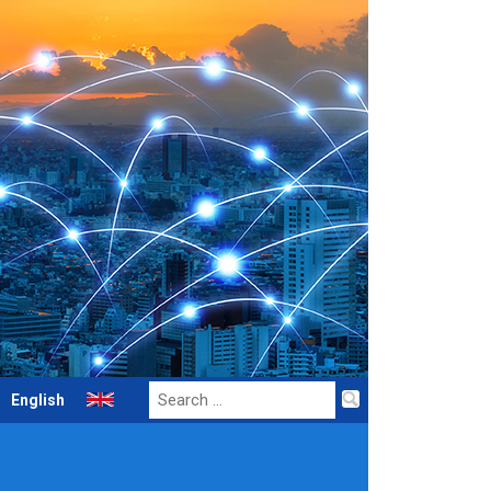
Search
English
for: