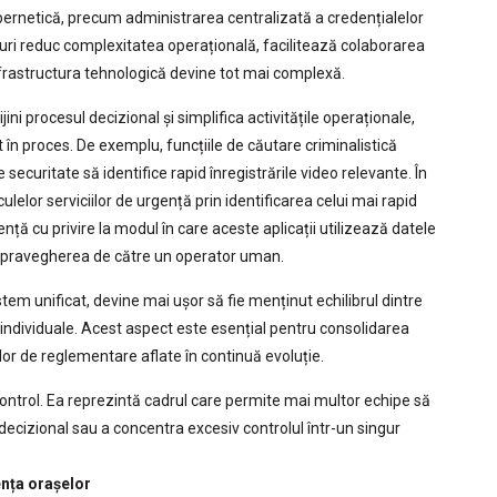
cibernetică, precum administrarea centralizată a credențialelor
suri reduc complexitatea operațională, facilitează colaborarea
nfrastructura tehnologică devine tot mai complexă.
ijini procesul decizional și simplifica activitățile operaționale,
în proces. De exemplu, funcțiile de căutare criminalistică
e securitate să identifice rapid înregistrările video relevante. În
ulelor serviciilor de urgență prin identificarea celui mai rapid
ență cu privire la modul în care aceste aplicații utilizează datele
supravegherea de către un operator uman.
tem unificat, devine mai ușor să fie menținut echilibrul dintre
r individuale. Acest aspect este esențial pentru consolidarea
elor de reglementare aflate în continuă evoluție.
trol. Ea reprezintă cadrul care permite mai multor echipe să
decizional sau a concentra excesiv controlul într-un singur
ența orașelor