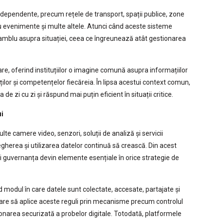
dependente, precum rețele de transport, spații publice, zone
tru evenimente și multe altele. Atunci când aceste sisteme
amblu asupra situației, ceea ce îngreunează atât gestionarea
e, oferind instituțiilor o imagine comună asupra informațiilor
ăților și competențelor fiecăreia. În lipsa acestui context comun,
 de zi cu zi și răspund mai puțin eficient în situații critice.
ui
 camere video, senzori, soluții de analiză și servicii
egherea și utilizarea datelor continuă să crească. Din acest
 și guvernanța devin elemente esențiale în orice strategie de
nd modul în care datele sunt colectate, accesate, partajate și
care să aplice aceste reguli prin mecanisme precum controlul
tionarea securizată a probelor digitale. Totodată, platformele