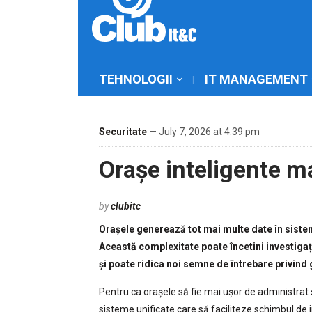
TEHNOLOGII
IT MANAGEMENT
Securitate
— July 7, 2026 at 4:39 pm
Orașe inteligente m
by
clubitc
Orașele generează tot mai multe date în sistem
Această complexitate poate încetini investigațiil
și poate ridica noi semne de întrebare privind 
Pentru ca orașele să fie mai ușor de administrat 
sisteme unificate care să faciliteze schimbul de i