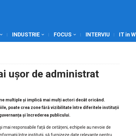
INDUSTRIE
FOCUS
INTERVIU
IT in 
ai ușor de administrat
e multiple și implică mai mulți actori decât oricând.
e, poate crea zone fără vizibilitate între diferitele instituții
guvernanța și încrederea publicului.
și mai responsabile față de cetățeni, echipele au nevoie de
nformații între instituții, să furnizeze date relevante pentru