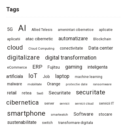
Tags
AI
5G
Allied Telesis
amenintari cibernetice
aplicatie
automatizare
atac cibernetic
aplicatii
Blockchain
cloud
Data center
conectivitate
Cloud Computing
digitalizare
digital transformation
ERP
gaming
Fujitsu
inteligenta
eCommerce
IoT
laptop
artificiala
Job
machine learning
Orange
malware
mobilitate
protectie date
ransomware
securitate
Securitate
retail
retea
SaaS
cibernetica
server
servicii IT
servicii
servicii cloud
smartphone
Software
stocare
smartwatch
sustenabilitate
switch
transformare digitala