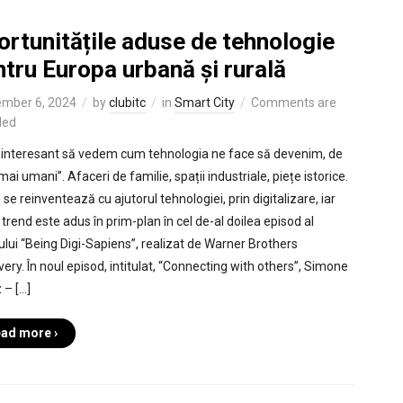
rtunitățile aduse de tehnologie
tru Europa urbană și rurală
mber 6, 2024
by
clubitc
in
Smart City
Comments are
led
e interesant să vedem cum tehnologia ne face să devenim, de
mai umani”. Afaceri de familie, spații industriale, piețe istorice.
se reinventează cu ajutorul tehnologiei, prin digitalizare, iar
 trend este adus în prim-plan în cel de-al doilea episod al
lului “Being Digi-Sapiens”, realizat de Warner Brothers
very. În noul episod, intitulat, “Connecting with others”, Simone
 – […]
ad more ›