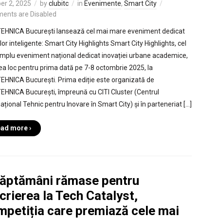
er 2, 2025
by
clubitc
in
Evenimente
,
Smart City
ents are Disabled
EHNICA București lansează cel mai mare eveniment dedicat
or inteligente: Smart City Highlights Smart City Highlights, cel
mplu eveniment național dedicat inovației urbane academice,
ea loc pentru prima dată pe 7-8 octombrie 2025, la
EHNICA București. Prima ediție este organizată de
EHNICA București, împreună cu CITI Cluster (Centrul
ațional Tehnic pentru Inovare în Smart City) și în parteneriat […]
ad more ›
săptămâni rămase pentru
crierea la Tech Catalyst,
mpetiția care premiază cele mai