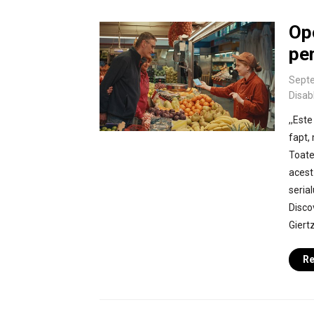
Opo
pen
Septe
Disab
,,Est
fapt, 
Toate 
acest
seria
Disco
Giertz
Re