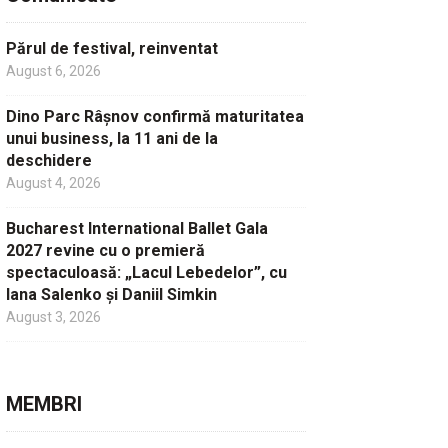
Părul de festival, reinventat
August 6, 2026
Dino Parc Râșnov confirmă maturitatea
unui business, la 11 ani de la
deschidere
August 4, 2026
Bucharest International Ballet Gala
2027 revine cu o premieră
spectaculoasă: „Lacul Lebedelor”, cu
Iana Salenko și Daniil Simkin
August 3, 2026
MEMBRI