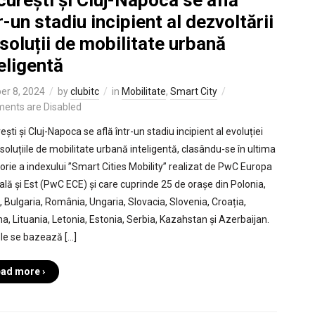
urești și Cluj-Napoca se află
r-un stadiu incipient al dezvoltării
soluții de mobilitate urbană
eligentă
er 8, 2024
by
clubitc
in
Mobilitate
,
Smart City
ents are Disabled
ști și Cluj-Napoca se află într-un stadiu incipient al evoluției
 soluțiile de mobilitate urbană inteligentă, clasându-se în ultima
orie a indexului ”Smart Cities Mobility” realizat de PwC Europa
ală și Est (PwC ECE) și care cuprinde 25 de orașe din Polonia,
, Bulgaria, România, Ungaria, Slovacia, Slovenia, Croația,
na, Lituania, Letonia, Estonia, Serbia, Kazahstan și Azerbaijan.
ele se bazează […]
ad more ›