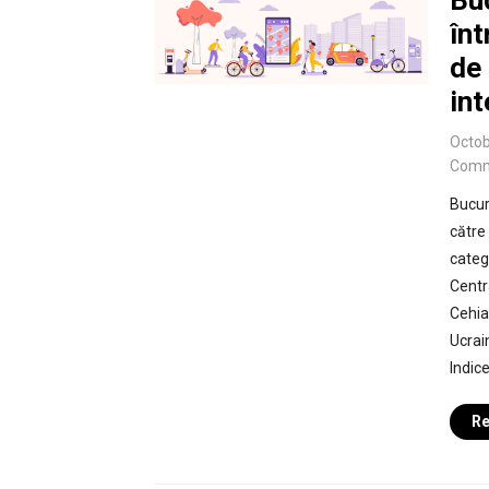
Buc
înt
de 
int
Octob
Comm
Bucure
către
categ
Centr
Cehia
Ucrai
Indic
Re