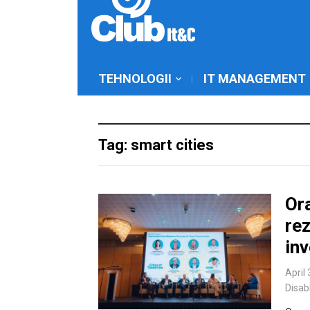
TEHNOLOGII
IT MANAGEMENT
Tag: smart cities
Ora
rez
inv
April
Disab