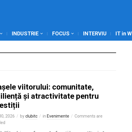
INDUSTRIE
FOCUS
INTERVIU
IT in 
șele viitorului: comunitate,
iliență și atractivitate pentru
estiții
 30, 2026
by
clubitc
in
Evenimente
Comments are
led