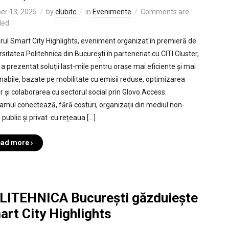
er 13, 2025
by
clubitc
in
Evenimente
Comments are
led
drul Smart City Highlights, eveniment organizat în premieră de
sitatea Politehnica din București în parteneriat cu CITI Cluster,
 a prezentat soluții last-mile pentru orașe mai eficiente și mai
nabile, bazate pe mobilitate cu emisii reduse, optimizarea
or și colaborarea cu sectorul social prin Glovo Access.
amul conectează, fără costuri, organizații din mediul non-
, public și privat cu rețeaua […]
ad more ›
LITEHNICA București găzduiește
art City Highlights