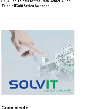
Allied Telesis for the Data Center Allied
Telesis IE360 Series Switches
Comunicate