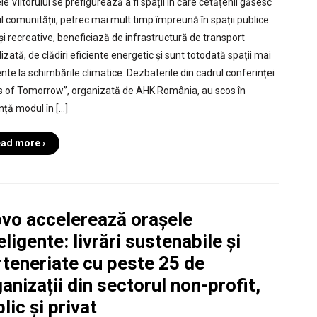
e Viitorului se prefigurează a fi spații în care cetățenii găsesc
l comunității, petrec mai mult timp împreună în spații publice
 și recreative, beneficiază de infrastructură de transport
lizată, de clădiri eficiente energetic și sunt totodată spații mai
ente la schimbările climatice. Dezbaterile din cadrul conferinței
es of Tomorrow”, organizată de AHK România, au scos în
nță modul în […]
ad more ›
ovo accelerează orașele
eligente: livrări sustenabile și
rteneriate cu peste 25 de
anizații din sectorul non-profit,
lic și privat