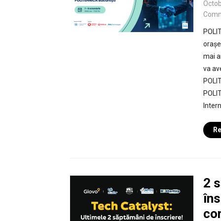
Octob
Comm
POLIT
orașel
mai a
va av
POLIT
POLIT
Intern
Re
2 
îns
co