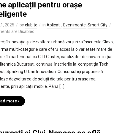
e aplicații pentru orașe
eligente
1, 2025
by
clubitc
in
Aplicatii
,
Evenimente
,
Smart City
ents are Disabled
rți în inovație și dezvoltare urbană vor juriza înscrierile Glovo,
orma multi-categorie care oferă acces la o varietate mare de
e, în parteneriat cu CITI Cluster, catalizator de inovare inițiat
litehnica București, continuă înscrierile la competiția Tech
yst: Sparking Urban Innovation. Concursul își propune să
leze dezvoltarea de soluții digitale pentru orașe mai
gente, prin aplicații mobile. Până […]
ad more ›