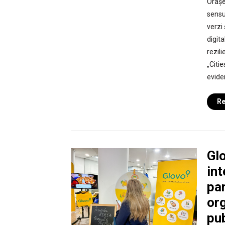
Orașel
sensu
verzi
digita
rezili
„Citi
evide
Re
Gl
int
pa
org
pub