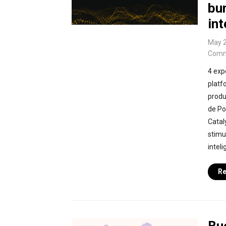
bun
int
May 2
Comm
4 expe
platf
produs
de Po
Catal
stimu
inteli
Re