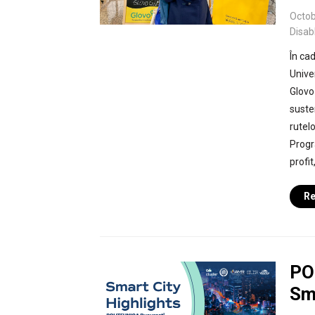
Octob
Disab
În ca
Univer
Glovo
suste
rutel
Progr
profit
Re
PO
Sm