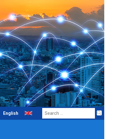
Search
English
for: