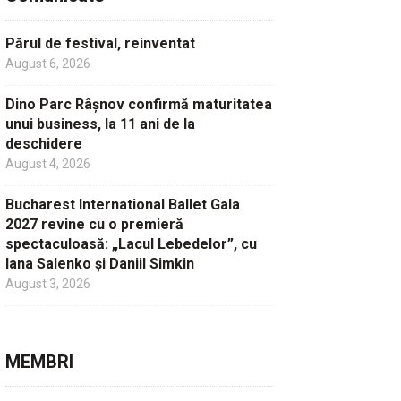
Părul de festival, reinventat
August 6, 2026
Dino Parc Râșnov confirmă maturitatea
unui business, la 11 ani de la
deschidere
August 4, 2026
Bucharest International Ballet Gala
2027 revine cu o premieră
spectaculoasă: „Lacul Lebedelor”, cu
Iana Salenko și Daniil Simkin
August 3, 2026
MEMBRI