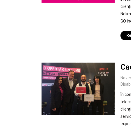
clien
Nelim
GO inc
Re
Ca
Nove
Disab
În con
telec
clienț
servic
experi