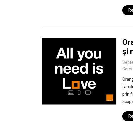
Re
Ora
și 
Septe
Comm
Orang
famili
prin f
acope
Re