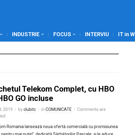
INDUSTRIE
FOCUS
INTERVIU
IT in 
chetul Telekom Complet, cu HBO
 HBO GO incluse
8, 2019
by
clubitc
in
COMUNICATE
Comments are
led
om Romania lansează noua ofertă comercială cu promisiunea
l pentru mai puțin”, dedicată Sărbătorilor Pascale, și le aduce