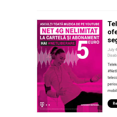
Te
ofe
se
July 
Disab
Telek
#Netl
telec
perio
mobil
Re