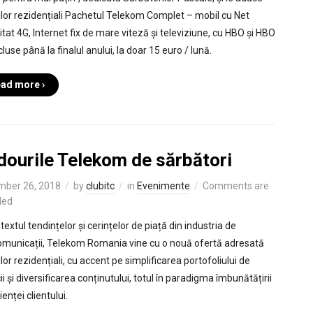
ților rezidențiali Pachetul Telekom Complet – mobil cu Net
itat 4G, Internet fix de mare viteză și televiziune, cu HBO și HBO
luse până la finalul anului, la doar 15 euro / lună.
ad more ›
dourile Telekom de sărbători
mber 26, 2018
by
clubitc
in
Evenimente
Comments are
led
textul tendințelor și cerințelor de piață din industria de
omunicații, Telekom Romania vine cu o nouă ofertă adresată
ilor rezidențiali, cu accent pe simplificarea portofoliului de
ii și diversificarea conținutului, totul în paradigma îmbunătățirii
enței clientului.