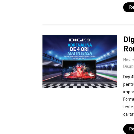
Re
Dig
Ro
Nove
Disab
Digi 
pentr
impor
Formu
teste
calita
Re