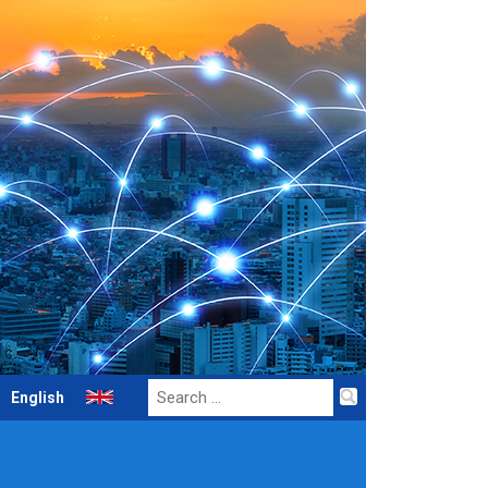
Search
English
for: