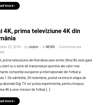
ad more ›
i 4K, prima televiziune 4K din
mânia
mber 25, 2018
by
clubitc
in
NEWS
Comments are
led
4K, prima televiziune din România care emite Ultra HD, este gata
u start cu o serie de transmisiuni sportive ale celor mai
tante competiții europene și internaționale din fotbal și
la 1. De sâmbătă, 24 noiembrie, postul va intra în etapa de
 și abonații Digi TV vor putea experimenta, pentru început,
tea 4K a unor meciuri de fotbal, […]
ad more ›