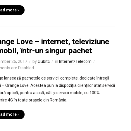
ad more ›
nge Love – internet, televiziune
mobil, într-un singur pachet
mber 26, 2017
by
clubitc
in
Internet/Telecom
ents are Disabled
e lansează pachetele de servicii complete, dedicate întregii
i – Orange Love. Acestea pun la dispoziția clienților atât servicii
ibră optică, pentru acasă, cât și servicii mobile, cu 100%
rire 4G în toate orașele din România.
ad more ›