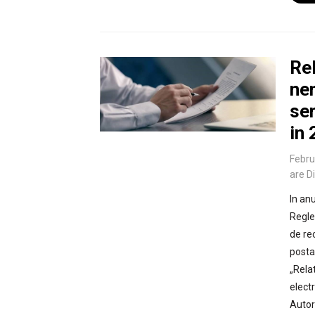
Rel
nem
ser
in
Febru
are D
In an
Regle
de rec
posta
„Rela
elect
Autori