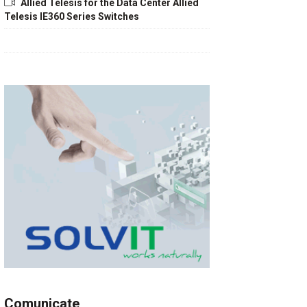
Allied Telesis for the Data Center Allied
Telesis IE360 Series Switches
Comunicate