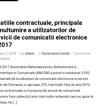
atiile contractuale, principala
ultumire a utilizatorilor de
vicii de comunicatii electronice
 2017
ary 5, 2018
by
clubitc
in
Guvernare/Licitatii
Comments
isabled
ul 2017 Autoritatea Nationala pentru Administrare si
mentare in Comunicatii (ANCOM) a primit si solutionat 3.593
lamatii de la utilizatorii de comunicatii electronice si servicii
le din Romania, cu aproape 25% mai multe fata de anul 2016.
tia contractuala cu furnizorul de servicii de comunicatii
ronice face subiectul celor mai multe reclamatii care au ajuns la
tate, fie […]