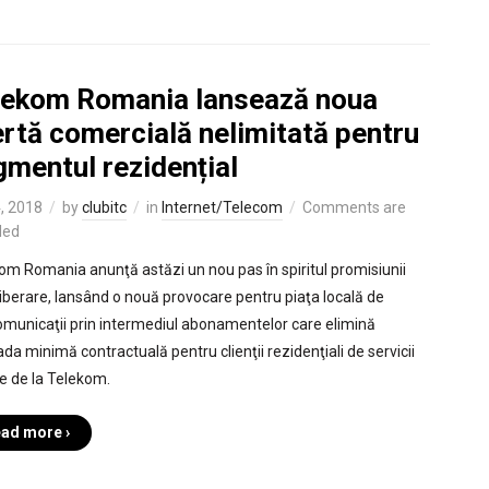
lekom Romania lansează noua
rtă comercială nelimitată pentru
gmentul rezidențial
4, 2018
by
clubitc
in
Internet/Telecom
Comments are
led
om Romania anunţă astăzi un nou pas în spiritul promisiunii
iberare, lansând o nouă provocare pentru piaţa locală de
omunicaţii prin intermediul abonamentelor care elimină
ada minimă contractuală pentru clienţii rezidenţiali de servicii
e de la Telekom.
ad more ›