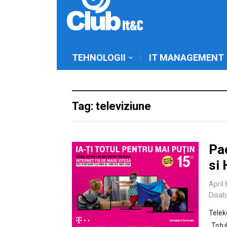
TEHNOLOGII
IT MANAGEMENT
Tag: televiziune
Pa
si
April 
Disab
Telek
„Totu