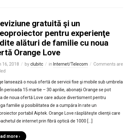
eviziune gratuită şi un
deoproiector pentru experienţe
dite alături de familie cu noua
ertă Orange Love
 16, 2018
by
clubitc
in
Internet/Telecom
Comments are
led
e lansează o nouă ofertă de servicii fixe şi mobile sub umbrela
 În perioada 15 martie – 30 aprilie, abonaţii Orange se pot
a de noua ofertă Love care aduce divertisment pentru
aga familie şi posibilitatea de a cumpăra în rate un
proiector portabil Aiptek. Orange Love răsplăteşte clienţii care
pachetul de internet prin fibră optică de 1000 […]
ad more ›