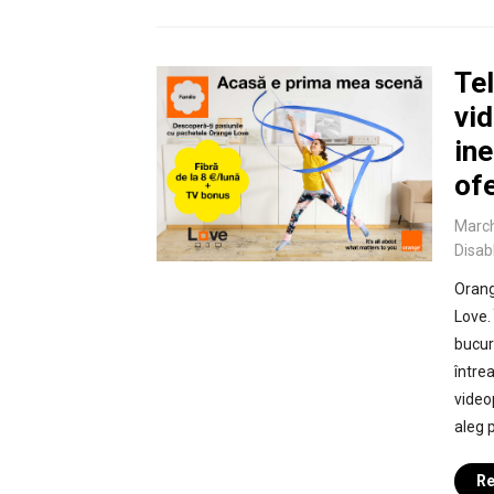
Tel
vi
ine
of
March
Disab
Orang
Love.
bucur
între
video
aleg 
Re