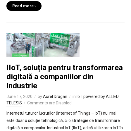
Read more ›
IIoT, soluția pentru transformarea
digitală a companiilor din
industrie
June 17, 2020
by
Aurel Dragan
in
IoT powered by ALLIED
TELESIS
Comments are Disabled
Internetul tuturor lucrurilor (Internet of Things – IoT) nu mai
este doar o soluție tehnologică, ci o strategie de transformare
digitală a companiilor. Industrial IoT (IIoT), adică utillizarea IoT în