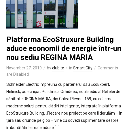
Platforma EcoStruxure Building
aduce economii de energie într-un
nou sediu REGINA MARIA
November 27, 2019
by
clubitc
in
Smart City
Comments
are Disabled
Schneider Electric împreună cu partenerul său EcoExpert,
Helinick, au echipat Policlinica Orhideea, noul sediu al Rețelei de
sănătate REGINA MARIA, din Calea Plevnei 159, cu cele mai
moderne soluții pentru clădiri inteligente, integrate în platforma
EcoStruxure Building. „Fiecare nou proiect pe care îl derulăm – în
țară sau oriunde pe glob – vine cu dovezi suplimentare despre
îmbunătățirile reale aduse […]