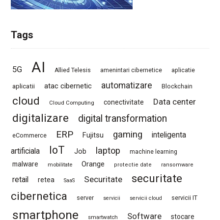
Tags
AI
5G
Allied Telesis
amenintari cibernetice
aplicatie
automatizare
atac cibernetic
aplicatii
Blockchain
cloud
Data center
conectivitate
Cloud Computing
digitalizare
digital transformation
ERP
gaming
Fujitsu
inteligenta
eCommerce
IoT
laptop
artificiala
Job
machine learning
Orange
malware
mobilitate
protectie date
ransomware
securitate
Securitate
retail
retea
SaaS
cibernetica
server
servicii IT
servicii
servicii cloud
smartphone
Software
stocare
smartwatch