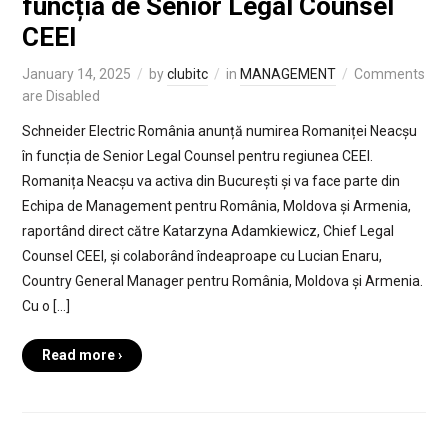
funcția de Senior Legal Counsel
CEEI
January 14, 2025
by
clubitc
in
MANAGEMENT
Comments
are Disabled
Schneider Electric România anunță numirea Romaniței Neacșu
în funcția de Senior Legal Counsel pentru regiunea CEEI.
Romanița Neacșu va activa din București și va face parte din
Echipa de Management pentru România, Moldova și Armenia,
raportând direct către Katarzyna Adamkiewicz, Chief Legal
Counsel CEEI, și colaborând îndeaproape cu Lucian Enaru,
Country General Manager pentru România, Moldova și Armenia.
Cu o […]
Read more ›