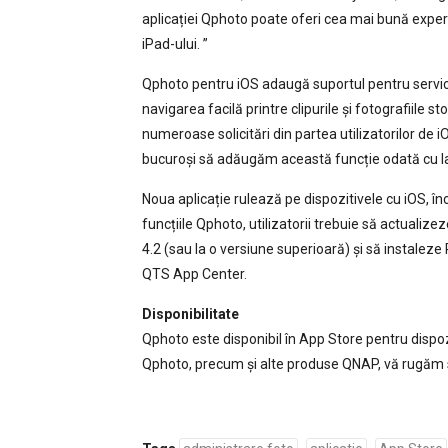
aplicației Qphoto poate oferi cea mai bună exper
iPad-ului. ”
Qphoto pentru iOS adaugă suportul pentru servici
navigarea facilă printre clipurile și fotografiile 
numeroase solicitări din partea utilizatorilor de 
bucuroși să adăugăm această funcție odată cu la
Noua aplicație rulează pe dispozitivele cu iOS, î
funcțiile Qphoto, utilizatorii trebuie să actuali
4.2 (sau la o versiune superioară) și să instale
QTS App Center.
Disponibilitate
Qphoto este disponibil în App Store pentru dispoz
Qphoto, precum și alte produse QNAP, vă rugăm s