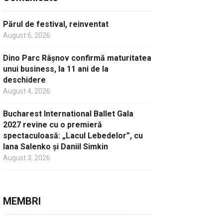
Părul de festival, reinventat
August 6, 2026
Dino Parc Râșnov confirmă maturitatea
unui business, la 11 ani de la
deschidere
August 4, 2026
Bucharest International Ballet Gala
2027 revine cu o premieră
spectaculoasă: „Lacul Lebedelor”, cu
Iana Salenko și Daniil Simkin
August 3, 2026
MEMBRI