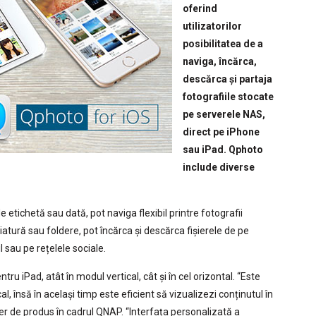
oferind
utilizatorilor
posibilitatea de a
naviga, încărca,
descărca și partaja
fotografiile stocate
pe serverele NAS,
direct pe iPhone
sau iPad. Qphoto
include diverse
de etichetă sau dată, pot naviga flexibil printre fotografii
iatură sau foldere, pot încărca și descărca fișierele de pe
l sau pe rețelele sociale.
u iPad, atât în modul vertical, cât și în cel orizontal. “Este
al, însă în același timp este eficient să vizualizezi conținutul în
r de produs în cadrul QNAP. “Interfața personalizată a