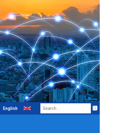
Search
English
for: