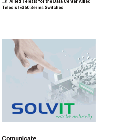
Allied Telesis for the Data Center Allied
Telesis IE360 Series Switches
Comunicate