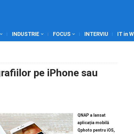
INDUSTRIE
FOCUS
INTERVIU
IT in 
rafiilor pe iPhone sau
QNAP a lansat
aplicația mobilă
Qphoto pentru iOS,