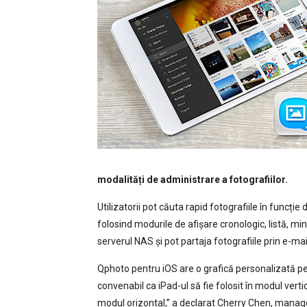
modalități de administrare a fotografiilor.
Utilizatorii pot căuta rapid fotografiile în funcție 
folosind modurile de afișare cronologic, listă, min
serverul NAS și pot partaja fotografiile prin e-mai
Qphoto pentru iOS are o grafică personalizată pentr
convenabil ca iPad-ul să fie folosit în modul vertic
modul orizontal,” a declarat Cherry Chen, manage