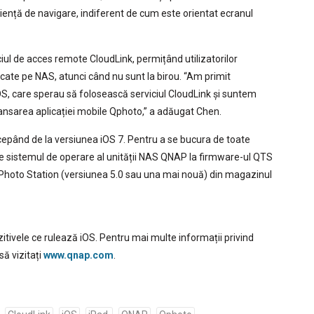
iență de navigare, indiferent de cum este orientat ecranul
ul de acces remote CloudLink, permițând utilizatorilor
stocate pe NAS, atunci când nu sunt la birou. “Am primit
iOS, care sperau să folosească serviciul CloudLink și suntem
nsarea aplicației mobile Qphoto,” a adăugat Chen.
ncepând de la versiunea iOS 7. Pentru a se bucura de toate
zeze sistemul de operare al unității NAS QNAP la firmware-ul QTS
ze Photo Station (versiunea 5.0 sau una mai nouă) din magazinul
itivele ce rulează iOS. Pentru mai multe informații privind
ă vizitați
www.qnap.com
.