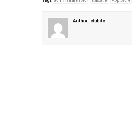
Tags
administrare foto
aplicatie
App Store
Author:
clubitc