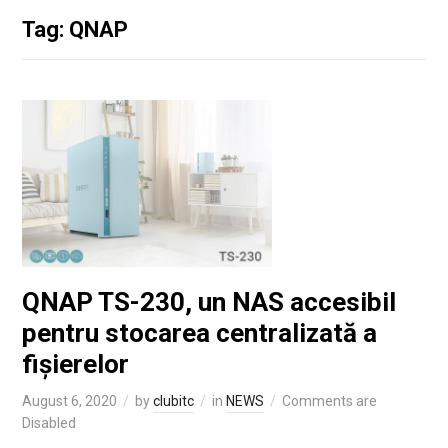
Tag: QNAP
QNAP TS-230, un NAS accesibil
pentru stocarea centralizată a
fișierelor
August 6, 2020
by
clubitc
in
NEWS
Comments are
Disabled