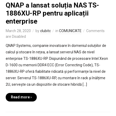
QNAP a lansat soluția NAS TS-
1886XU-RP pentru aplicații
enterprise
March 28, 2020
by
clubitc
in
COMUNICATE
Comments
are Disabled
QNAP Systems, companie inovatoare în domeniul soluțiilor de
calcul și stocare în rețea, a lansat serverul NAS de nivel
enterprise TS-1886XU-RP. Dispunând de procesoare Intel Xeon
D-1600 cu memorii DDR4 ECC (Error Correcting Code), TS-
1886XU-RP oferă fiabilitate ridicată și performanțe la nivel de
server. Serverul TS-1886XU-RP, cu montare în rack și înălțime
2U, servește ca un dispozitiv de stocare hibridă […]
Read more ›