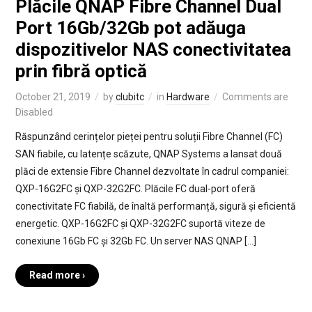
Plăcile QNAP Fibre Channel Dual
Port 16Gb/32Gb pot adăuga
dispozitivelor NAS conectivitatea
prin fibră optică
October 21, 2019
by
clubitc
in
Hardware
Comments are
Disabled
Răspunzând cerințelor pieței pentru soluții Fibre Channel (FC)
SAN fiabile, cu latențe scăzute, QNAP Systems a lansat două
plăci de extensie Fibre Channel dezvoltate în cadrul companiei:
QXP-16G2FC și QXP-32G2FC. Plăcile FC dual-port oferă
conectivitate FC fiabilă, de înaltă performanță, sigură și eficientă
energetic. QXP-16G2FC și QXP-32G2FC suportă viteze de
conexiune 16Gb FC și 32Gb FC. Un server NAS QNAP […]
Read more ›