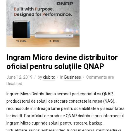
Ingram Micro devine distribuitor
oficial pentru soluțiile QNAP
June 12, 2019
by
clubitc
in
Business
Comments are
Disabled
Ingram Micro Distribution a semnat parteneriatul cu QNAP,
producătorul de soluții de stocare conectate la rețea (NAS),
recunoscute în întreaga lume pentru scalabilitatea și securitatea
lor înaltă. Portofoliul de produse QNAP distribuit prin intermediul
Ingram Micro cuprinde soluții pentru stocare, backup,
virtualizare, supraveghere video, lucrul în echipă, multimedia și