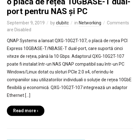
o placă de rețea 10GBASE-T dual-
port pentru NAS și PC
September 9, 2019
by
clubitc
in
Networking
Comments
are Disabled
QNAP Systems a lansat QXG-10G2T-107, o placă de rețea PCI
Express 10GBASE-T/NBASE-T dual-port, care suportă cinci
viteze de rețea, până la 10 Gbps. Adaptorul QXG-10G2T-107
poate fi instalat într-un NAS QNAP compatibil sau într-un PC
Windows/Linux dotat cu sloturi PCIe 2.0 x4, oferindu-le
companiilor sau utilizatorilor individuali o soluție de rețea 10GbE
flexibilă și economică. QXG-10G2T-107 integrează un adaptor
Ethernet […]
Read more ›