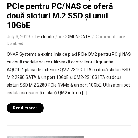
PCIe pentru PC/NAS ce oferă
două sloturi M.2 SSD și unul
10GbE
July 3, 2019
by
clubitc
in
COMUNICATE
Comments are
Disabled
QNAP Systems a extins linia de plăci PCIe QM2 pentru PC și NAS
cu două modele noi ce utilizează controller-ul Aquantia
AQC107: placa de extensie QM2-2S10G1TA cu două sloturi SSD
M.2 2280 SATA & un port 10GbE și QM2-2S10G1TA cu două
sloturi SSD M.2 2280 PCIe NVMe & un port 10GbE. Utilizatorii pot
instala cu ușurință o placă QM2 într-un […]
Read more ›