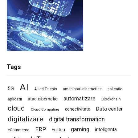
Tags
AI
5G
Allied Telesis
amenintari cibernetice
aplicatie
automatizare
atac cibernetic
aplicatii
Blockchain
cloud
Data center
conectivitate
Cloud Computing
digitalizare
digital transformation
ERP
gaming
Fujitsu
inteligenta
eCommerce