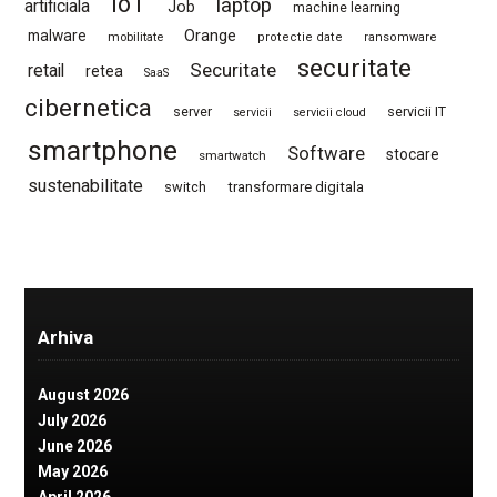
IoT
laptop
artificiala
Job
machine learning
Orange
malware
mobilitate
protectie date
ransomware
securitate
Securitate
retail
retea
SaaS
cibernetica
server
servicii IT
servicii
servicii cloud
smartphone
Software
stocare
smartwatch
sustenabilitate
switch
transformare digitala
Arhiva
August 2026
July 2026
June 2026
May 2026
April 2026