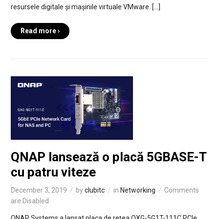
resursele digitale și mașinile virtuale VMware. […]
Read more ›
QNAP lansează o placă 5GBASE-T
cu patru viteze
December 3, 2019
by
clubitc
in
Networking
Comments
are Disabled
QNAP Systems a lansat placa de rețea QXG-5G1T-111C PCIe