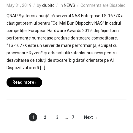
May 31, 2019
by
clubitc
in
NEWS
Comments are Disabled
QNAP Systems anunță că serverul NAS Enterprise TS-1677X a
câștigat premiul pentru “Cel Mai Bun Dispozitiv NAS” în cadrul
competiției European Hardware Awards 2019, depășind prin
performanțe numeroase produse de stocare competitoare.
“TS-1677X este un server de mare performanță, echipat cu
procesoare Ryzen™ și adresat utilizatorilor business pentru
dezvoltarea de soluții de stocare ‘big data’ orientate pe AI.
Dispozitivul oferă […]
Read more ›
1
2
3
…
7
Next →