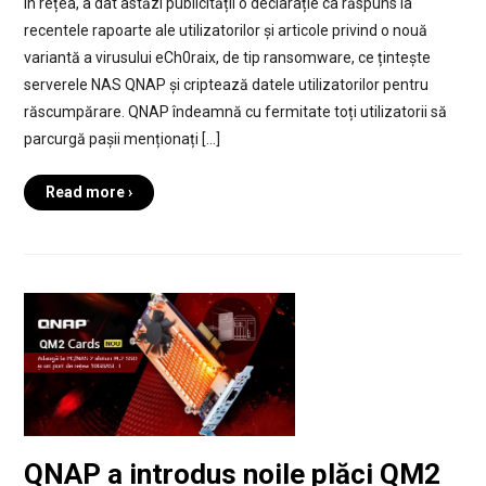
în rețea, a dat astăzi publicității o declarație ca răspuns la
recentele rapoarte ale utilizatorilor și articole privind o nouă
variantă a virusului eCh0raix, de tip ransomware, ce țintește
serverele NAS QNAP și criptează datele utilizatorilor pentru
răscumpărare. QNAP îndeamnă cu fermitate toți utilizatorii să
parcurgă pașii menționați […]
Read more ›
QNAP a introdus noile plăci QM2