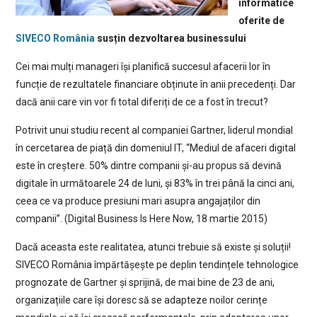
informatice
oferite de
SIVECO România
susțin dezvoltarea businessului
Cei mai mulți manageri își planifică succesul afacerii lor în
funcție de rezultatele financiare obținute în anii precedenți. Dar
dacă anii care vin vor fi total diferiți de ce a fost în trecut?
Potrivit unui studiu recent al companiei Gartner, liderul mondial
în cercetarea de piață din domeniul IT, “Mediul de afaceri digital
este în creștere. 50% dintre companii și-au propus să devină
digitale în următoarele 24 de luni, și 83% în trei până la cinci ani,
ceea ce va produce presiuni mari asupra angajaților din
companii”. (Digital Business Is Here Now, 18 martie 2015)
Dacă aceasta este realitatea, atunci trebuie să existe și soluții!
SIVECO România împărtășește pe deplin tendințele tehnologice
prognozate de Gartner și sprijină, de mai bine de 23 de ani,
organizațiile care își doresc să se adapteze noilor cerințe