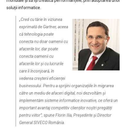
mondiale și să își crească performanțele, prin adoptarea unor
soluții informatice.
„Cred cu tărie în viziunea
exprimată de Gartner, aceea
că tehnologia poate
conecta nu doar oamenii cu
afacerile lor, dar poate
conecta oamenii cu
afacerile lor și cu lucrurile
care îi înconjoară, în
vederea creșterii eficienței
businessului. Pentru a sprijini organizațiile în migrarea
către un mediu de afaceri digital, noi dezvoltăm și
implementăm sisteme informatice inovative, ce oferă un
important avantaj competitiv clienților noștri pregătiți
pentru viitor”
, spune
Florin Ilia, Președinte și Director
General SIVECO România.