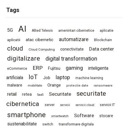
Tags
AI
5G
Allied Telesis
amenintari cibernetice
aplicatie
automatizare
atac cibernetic
aplicatii
Blockchain
cloud
Data center
conectivitate
Cloud Computing
digitalizare
digital transformation
ERP
gaming
Fujitsu
inteligenta
eCommerce
IoT
laptop
artificiala
Job
machine learning
Orange
malware
mobilitate
protectie date
ransomware
securitate
Securitate
retail
retea
SaaS
cibernetica
server
servicii IT
servicii
servicii cloud
smartphone
Software
stocare
smartwatch
sustenabilitate
switch
transformare digitala