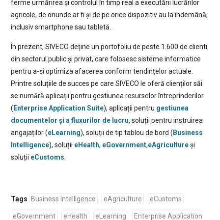
ferme urmărirea și controlul în timp real a executării lucrărilor
agricole, de oriunde ar fi și de pe orice dispozitiv au la îndemână,
inclusiv smartphone sau tabletă.
În prezent, SIVECO deține un portofoliu de peste 1.600 de clienti
din sectorul public și privat, care folosesc sisteme informatice
pentru a-și optimiza afacerea conform tendințelor actuale.
Printre soluțiile de succes pe care SIVECO le oferă clienților săi
se numără aplicații pentru gestiunea resurselor întreprinderilor
(
Enterprise Application Suite
), aplicații pentru
gestiunea
documentelor și a fluxurilor de lucru
, soluții pentru instruirea
angajaților (
eLearning
), soluții de tip tablou de bord (
Business
Intelligence
), soluții
eHealth
,
eGovernment
,
eAgriculture
și
soluții
eCustoms
.
Tags
Business Intelligence
eAgriculture
eCustoms
eGovernment
eHealth
eLearning
Enterprise Application