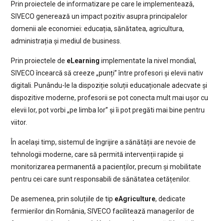
Prin proiectele de informatizare pe care le implementează,
SIVECO generează un impact pozitiv asupra principalelor
domenii ale economiei: educația, sănătatea, agricultura,
administrația și mediul de business.
Prin proiectele de
eLearning
implementate la nivel mondial,
SIVECO încearcă să creeze „punți” între profesori și elevii nativ
digitali. Punându-le la dispoziție soluții educaționale adecvate și
dispozitive moderne, profesorii se pot conecta mult mai ușor cu
elevii lor, pot vorbi „pe limba lor” și îi pot pregăti mai bine pentru
viitor.
În același timp, sistemul de îngrijire a sănătății are nevoie de
tehnologii moderne, care să permită intervenții rapide și
monitorizarea permanentă a pacienților, precum și mobilitate
pentru cei care sunt responsabili de sănătatea cetățenilor.
De asemenea, prin soluțiile de tip
eAgriculture
, dedicate
fermierilor din România, SIVECO facilitează managerilor de