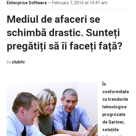
Enterprise Software
— February 7, 2016 at 10:41 am
Mediul de afaceri se
schimbă drastic. Sunteți
pregătiți să îi faceți față?
by
clubitc
În
conformitate
cu trendurile
tehnologice
progrozate
de Gartner,
soluțiile