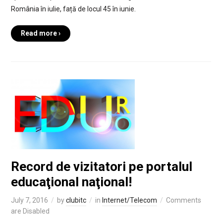
România în iulie, față de locul 45 în iunie.
Read more ›
Record de vizitatori pe portalul
educaţional naţional!
July 7, 2016
by
clubitc
in
Internet/Telecom
Comments
are Disabled