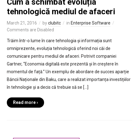
Cum a schimbat evoluția
tehnologică mediul de afaceri
March 21, 2016
by
clubitc
in
Enterprise Software
Comments are Disabled
Trăim într-o lume în care tehnologia și informația sunt
omniprezente, evoluția tehnologică oferind noi căi de
comunicare pentru mediul de afaceri. Potrivit companiei
Gartner, “Economia digitală este prezentă și în creștere în
momentul de față.” Un exemplu de abordare de succes aparție
Băncii Naționale din Baku, care a realizat importanța investițiilor
în tehnologie și a decis că trebuie să se […]
Read more ›