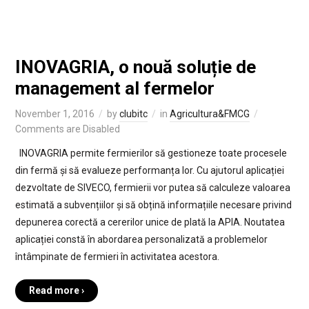
INOVAGRIA, o nouă soluție de
management al fermelor
November 1, 2016
by
clubitc
in
Agricultura&FMCG
Comments are Disabled
INOVAGRIA permite fermierilor să gestioneze toate procesele
din fermă și să evalueze performanța lor. Cu ajutorul aplicației
dezvoltate de SIVECO, fermierii vor putea să calculeze valoarea
estimată a subvențiilor și să obțină informațiile necesare privind
depunerea corectă a cererilor unice de plată la APIA. Noutatea
aplicației constă în abordarea personalizată a problemelor
întâmpinate de fermieri în activitatea acestora.
Read more ›