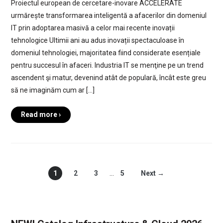
Proiectul european de cercetare-inovare ACCELERATE
urmărește transformarea inteligentă a afacerilor din domeniul
IT prin adoptarea masivă a celor mai recente inovații
tehnologice Ultimii ani au adus inovații spectaculoase în
domeniul tehnologiei, majoritatea fiind considerate esențiale
pentru succesul în afaceri. Industria IT se menţine pe un trend
ascendent şi matur, devenind atât de populară, încât este greu
să ne imaginăm cum ar […]
Read more ›
1
2
3
…
5
Next →