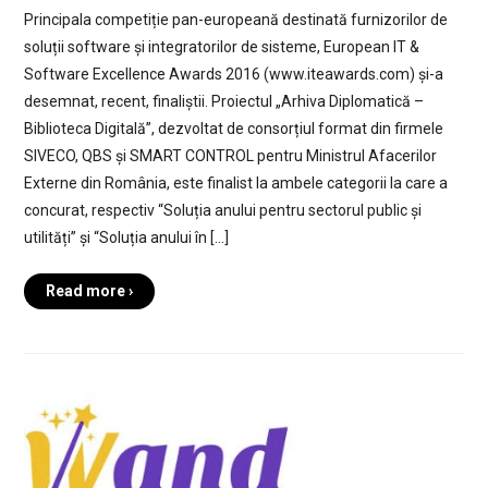
Principala competiție pan-europeană destinată furnizorilor de
soluții software și integratorilor de sisteme, European IT &
Software Excellence Awards 2016 (www.iteawards.com) și-a
desemnat, recent, finaliștii. Proiectul „Arhiva Diplomatică –
Biblioteca Digitală”, dezvoltat de consorțiul format din firmele
SIVECO, QBS și SMART CONTROL pentru Ministrul Afacerilor
Externe din România, este finalist la ambele categorii la care a
concurat, respectiv “Soluția anului pentru sectorul public și
utilități” și “Soluția anului în […]
Read more ›