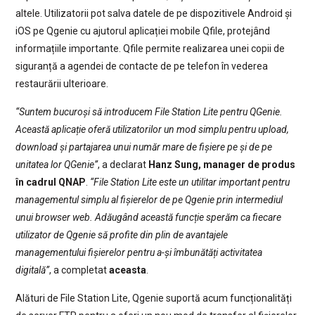
altele. Utilizatorii pot salva datele de pe dispozitivele Android și
iOS pe Qgenie cu ajutorul aplicației mobile Qfile, protejând
informațiile importante. Qfile permite realizarea unei copii de
siguranță a agendei de contacte de pe telefon în vederea
restaurării ulterioare.
“Suntem bucuroși să introducem File Station Lite pentru QGenie.
Această aplicație oferă utilizatorilor un mod simplu pentru upload,
download și partajarea unui număr mare de fișiere pe și de pe
unitatea lor QGenie”
, a declarat
Hanz Sung, manager de produs
în cadrul QNAP
.
“File Station Lite este un utilitar important pentru
managementul simplu al fișierelor de pe Qgenie prin intermediul
unui browser web. Adăugând această funcție sperăm ca fiecare
utilizator de Qgenie să profite din plin de avantajele
managementului fișierelor pentru a-și îmbunătăți activitatea
digitală”
, a completat
aceasta
.
Alături de File Station Lite, Qgenie suportă acum funcționalități