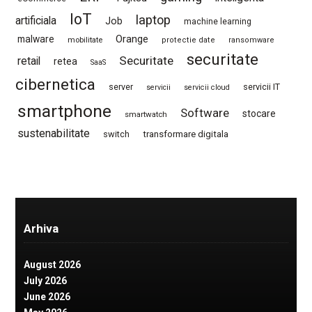
IoT
laptop
artificiala
Job
machine learning
Orange
malware
mobilitate
protectie date
ransomware
securitate
Securitate
retail
retea
SaaS
cibernetica
server
servicii IT
servicii
servicii cloud
smartphone
Software
stocare
smartwatch
sustenabilitate
switch
transformare digitala
Arhiva
August 2026
July 2026
June 2026