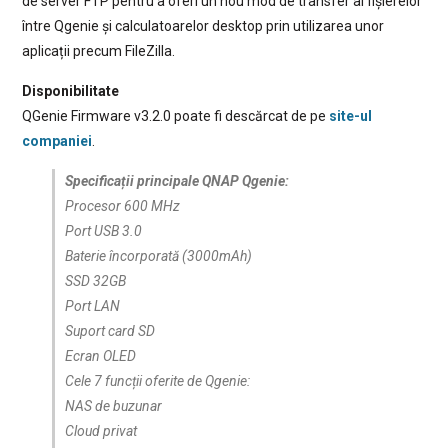
de server FTP pentru a oferi un nou mod de transfer al fișierelor
între Qgenie și calculatoarelor desktop prin utilizarea unor
aplicații precum FileZilla.
Disponibilitate
QGenie Firmware v3.2.0 poate fi descărcat de pe
site-ul
companiei
.
Specificații principale QNAP Qgenie:
Procesor 600 MHz
Port USB 3.0
Baterie încorporată (3000mAh)
SSD 32GB
Port LAN
Suport card SD
Ecran OLED
Cele 7 funcții oferite de Qgenie:
NAS de buzunar
Cloud privat