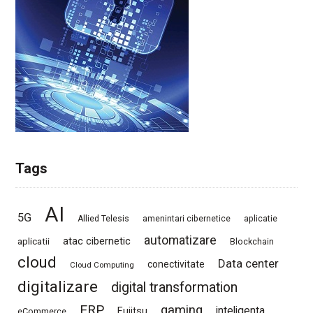
Tags
AI
5G
Allied Telesis
amenintari cibernetice
aplicatie
automatizare
atac cibernetic
aplicatii
Blockchain
cloud
Data center
conectivitate
Cloud Computing
digitalizare
digital transformation
ERP
gaming
Fujitsu
inteligenta
eCommerce