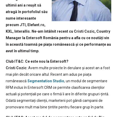
ultimii ani a reușit să
atragă în portofoliul său
nume interesante
precum JTI, Elefant.ro,
KXL, Interallis. Ne-am întâlnit recent cu Cristi Cozic, Country
Manager la Entersoft România pentru a afla cu ce noutăți vin
în această toamnă pe piața românească și ce performanțe au
avut în ultimul timp.
Club IT&C: Ce este nou la Entersoft?
Cristi Cozic:
Avem multe proiecte în derulare și acest an a fost
mai plin decât oricare altul. Recent am adus pe piața
românească
Segmentation Studio
, un modul de segmentare
RFM inclus în Entersoft CRM ce permite clasificarea clienților
actuali și potențiali pe care o firmă îi are în diferite grupuri-țintă.
Odată segmentați clienții, marketerii pot gândi campanii de
promovare mult mai bine țintite pentru fiecare grup în parte.