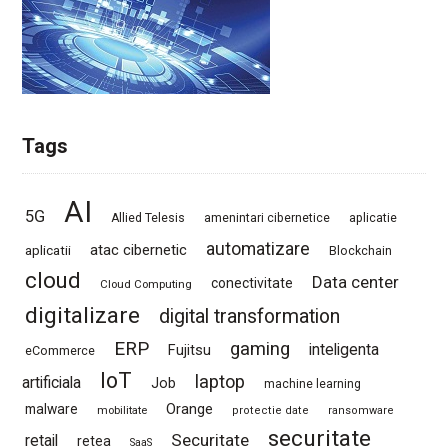
Tags
AI
5G
Allied Telesis
amenintari cibernetice
aplicatie
automatizare
atac cibernetic
aplicatii
Blockchain
cloud
Data center
conectivitate
Cloud Computing
digitalizare
digital transformation
ERP
gaming
Fujitsu
inteligenta
eCommerce
IoT
laptop
artificiala
Job
machine learning
Orange
malware
mobilitate
protectie date
ransomware
securitate
Securitate
retail
retea
SaaS