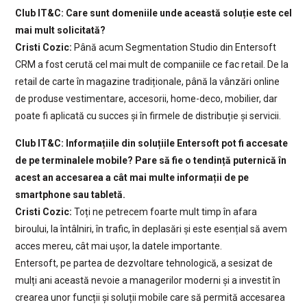
Club IT&C: Care sunt domeniile unde această soluție este cel
mai mult solicitată?
Cristi Cozic:
Până acum Segmentation Studio din Entersoft
CRM a fost cerută cel mai mult de companiile ce fac retail. De la
retail de carte în magazine tradiționale, până la vânzări online
de produse vestimentare, accesorii, home-deco, mobilier, dar
poate fi aplicată cu succes și în firmele de distribuție și servicii.
Club IT&C: Informațiile din soluțiile Entersoft pot fi accesate
de pe terminalele mobile? Pare să fie o tendință puternică în
acest an accesarea a cât mai multe informații de pe
smartphone sau tabletă.
Cristi Cozic:
Toți ne petrecem foarte mult timp în afara
biroului, la întâlniri, în trafic, în deplasări și este esențial să avem
acces mereu, cât mai ușor, la datele importante.
Entersoft, pe partea de dezvoltare tehnologică, a sesizat de
mulți ani această nevoie a managerilor moderni și a investit în
crearea unor funcții și soluții mobile care să permită accesarea