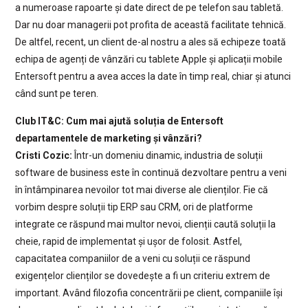
a numeroase rapoarte și date direct de pe telefon sau tabletă.
Dar nu doar managerii pot profita de această facilitate tehnică.
De altfel, recent, un client de-al nostru a ales să echipeze toată
echipa de agenți de vânzări cu tablete Apple și aplicații mobile
Entersoft pentru a avea acces la date în timp real, chiar și atunci
când sunt pe teren.
Club IT&C: Cum mai ajută soluția de Entersoft
departamentele de marketing și vânzări?
Cristi Cozic:
Într-un domeniu dinamic, industria de soluții
software de business este în continuă dezvoltare pentru a veni
în întâmpinarea nevoilor tot mai diverse ale clienților. Fie că
vorbim despre soluții tip ERP sau CRM, ori de platforme
integrate ce răspund mai multor nevoi, clienții caută soluții la
cheie, rapid de implementat și ușor de folosit. Astfel,
capacitatea companiilor de a veni cu soluții ce răspund
exigențelor clienților se dovedește a fi un criteriu extrem de
important. Având filozofia concentrării pe client, companiile își