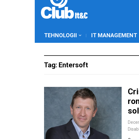
TEHNOLOGII
IT MANAGEMENT
Tag: Entersoft
Cri
ro
sol
Dece
Disab