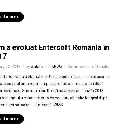
ad more ›
m a evoluat Entersoft România în
17
ry 22, 2018
by
clubitc
in
NEWS
Comments are Disabled
soft România a obținut în 2017 o creștere a cifrei de afaceri cu
ață de anul anterior, în timp ce profitul s-a majorat cu două
 procentuale. Sucursala din România are ca obiectiv în 2018
irea primului milion de euro ca venituri, obiectiv tangibil după
rea unei noi soluții – Entersoft WMS.
ad more ›