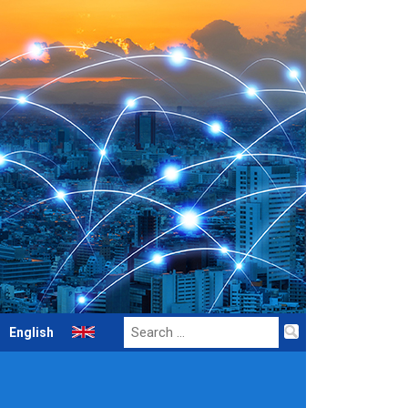
Search
English
for: