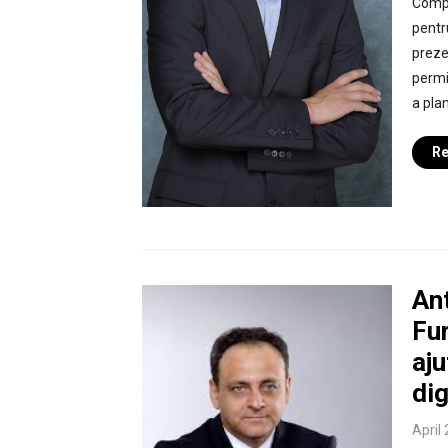
Compa
pentr
preze
permi
a plan
Re
An
Fur
aj
dig
April