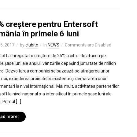
% creștere pentru Entersoft
ânia în primele 6 luni
25, 2017
by
clubitc
in
NEWS
Comments are Disabled
soft a înregistat o creștere de 25% a cifrei de afaceri pe
le șase luni ale anului, vânzările depășind jumătate de milion
ro. Dezvoltarea companiei se bazează pe atragerea unor
ți noi, extinderea proiectelor existente și demararea unor
entări la nivel internațional. Mai mult, activitatea partenerilor
oft la nivel național s-a intensificat în primele șase luni ale
. Primul […]
ad more ›