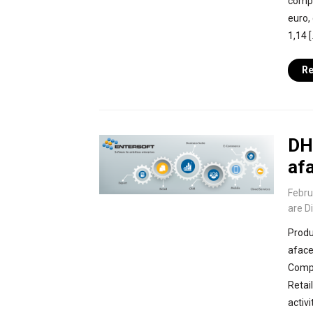
compa
euro,
1,14 [
Re
DHS
afa
Febru
are D
Produ
aface
Compa
Retai
activi