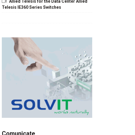
Allied Telesis for the Data Center Allied
Telesis IE360 Series Switches
Comunicate