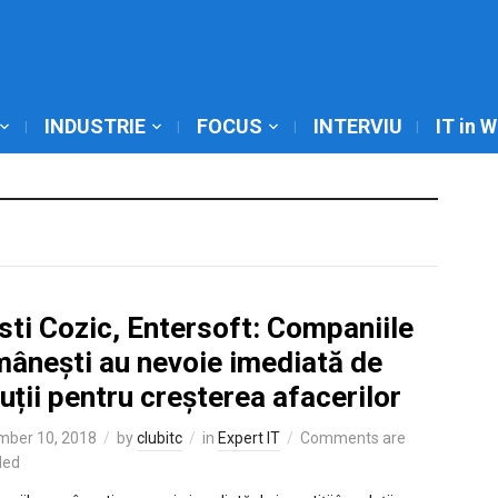
INDUSTRIE
FOCUS
INTERVIU
IT in 
sti Cozic, Entersoft: Companiile
mânești au nevoie imediată de
uții pentru creșterea afacerilor
mber 10, 2018
by
clubitc
in
Expert IT
Comments are
led