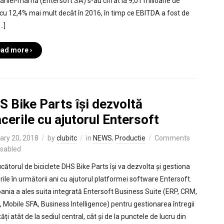
niei-mamă (Entersoft SA) s-au cifrat la 9,01 milioane de
 cu 12,4% mai mult decât în 2016, în timp ce EBITDA a fost de
…]
ad more ›
 Bike Parts își dezvoltă
cerile cu ajutorul Entersoft
ary 20, 2018
by
clubitc
in
NEWS
,
Productie
Comments
isabled
cătorul de biciclete DHS Bike Parts își va dezvolta și gestiona
rile în următorii ani cu ajutorul platformei software Entersoft.
nia a ales suita integrată Entersoft Business Suite (ERP, CRM,
l, Mobile SFA, Business Intelligence) pentru gestionarea întregii
tăți atât de la sediul central, cât și de la punctele de lucru din