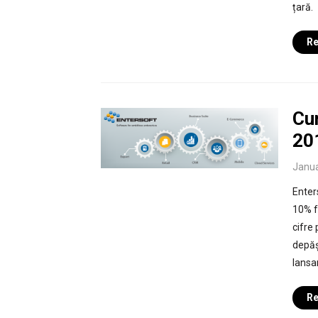
țară.
Re
Cu
20
Janua
Enter
10% f
cifre
depăș
lansa
Re