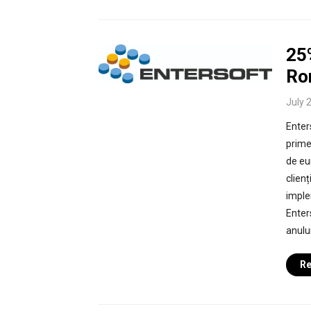
25
Rom
July 
Enter
prime
de eu
clien
implem
Enters
anului
Re