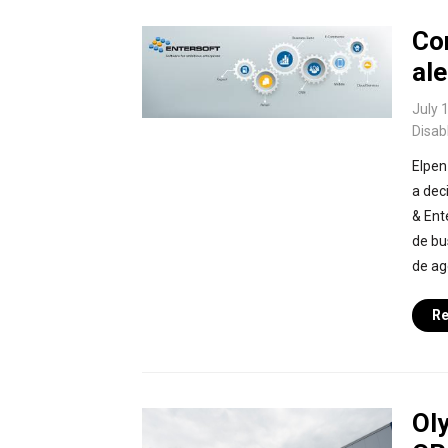
Co
al
July 
Disab
Elpen
a dec
& Ent
de bu
de age
Re
Ol