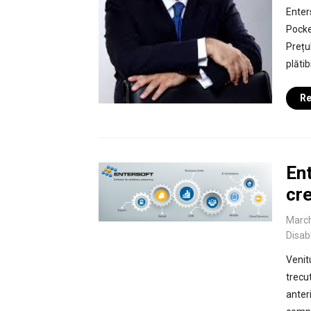
Enter
Pocke
Prețu
plătib
Re
En
cre
March
Disab
Venit
trecut
anteri