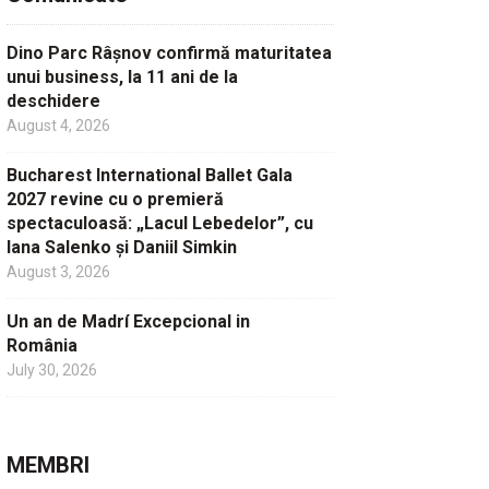
Dino Parc Râșnov confirmă maturitatea
unui business, la 11 ani de la
deschidere
August 4, 2026
Bucharest International Ballet Gala
2027 revine cu o premieră
spectaculoasă: „Lacul Lebedelor”, cu
Iana Salenko și Daniil Simkin
August 3, 2026
Un an de Madrí Excepcional in
România
July 30, 2026
MEMBRI