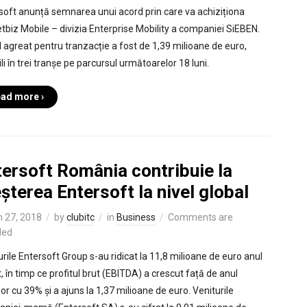
soft anunță semnarea unui acord prin care va achiziționa
tbiz Mobile – divizia Enterprise Mobility a companiei SiEBEN.
l agreat pentru tranzacție a fost de 1,39 milioane de euro,
ili în trei tranșe pe parcursul următoarelor 18 luni.
ad more ›
tersoft România contribuie la
șterea Entersoft la nivel global
 27, 2018
by
clubitc
in
Business
Comments are
led
urile Entersoft Group s-au ridicat la 11,8 milioane de euro anul
, în timp ce profitul brut (EBITDA) a crescut față de anul
or cu 39% și a ajuns la 1,37 milioane de euro. Veniturile