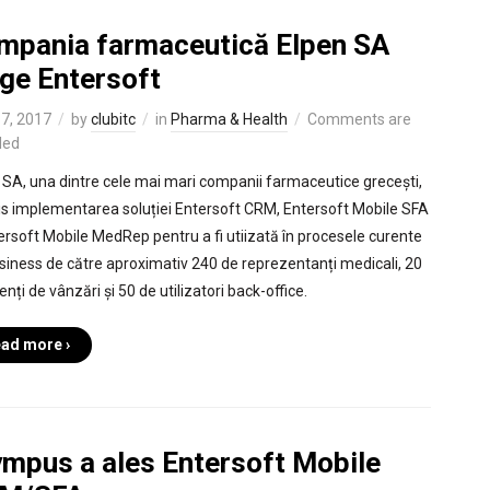
mpania farmaceutică Elpen SA
ege Entersoft
17, 2017
by
clubitc
in
Pharma & Health
Comments are
led
 SA, una dintre cele mai mari companii farmaceutice grecești,
is implementarea soluției Entersoft CRM, Entersoft Mobile SFA
ersoft Mobile MedRep pentru a fi utiizată în procesele curente
siness de către aproximativ 240 de reprezentanți medicali, 20
nți de vânzări și 50 de utilizatori back-office.
ad more ›
ympus a ales Entersoft Mobile