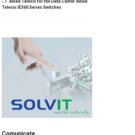
Allied Telesis for the Data Center Allied
Telesis IE360 Series Switches
Comunicate