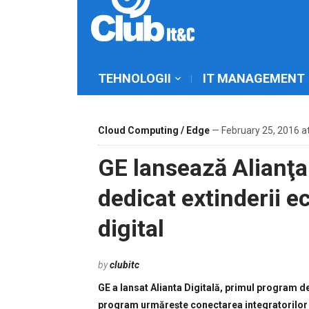
TEHNOLOGII
IT MANAGEMENT
Cloud Computing / Edge
— February 25, 2016 a
GE lansează Alianţa
dedicat extinderii e
digital
by
clubitc
GE a lansat Alianta Digitală, primul program de
program urmărește conectarea integratorilor de