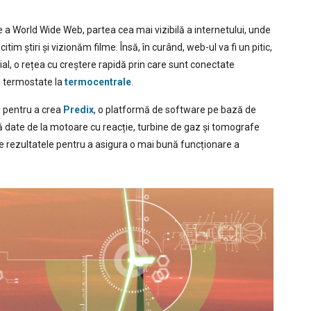
a World Wide Web, partea cea mai vizibilă a internetului, unde
tim știri și vizionăm filme. Însă, în curând, web-ul va fi un pitic,
ial, o rețea cu creștere rapidă prin care sunt conectate
la termostate la
termocentrale
.
ni pentru a crea
Predix
, o platformă de software pe bază de
ă date de la motoare cu reacție, turbine de gaz și tomografe
ze rezultatele pentru a asigura o mai bună funcționare a