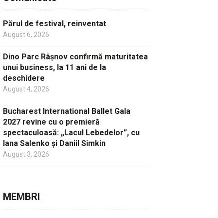
Părul de festival, reinventat
August 6, 2026
Dino Parc Râșnov confirmă maturitatea
unui business, la 11 ani de la
deschidere
August 4, 2026
Bucharest International Ballet Gala
2027 revine cu o premieră
spectaculoasă: „Lacul Lebedelor”, cu
Iana Salenko și Daniil Simkin
August 3, 2026
MEMBRI