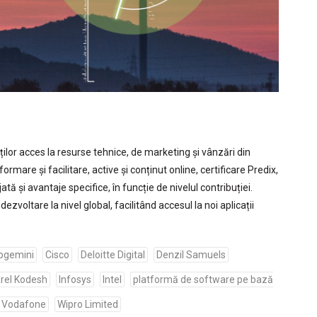
ilor acces la resurse tehnice, de marketing și vânzări din
ormare și facilitare, active și conținut online, certificare Predix,
tă și avantaje specifice, în funcție de nivelul contribuției.
ezvoltare la nivel global, facilitând accesul la noi aplicații
pgemini
Cisco
Deloitte Digital
Denzil Samuels
rel Kodesh
Infosys
Intel
platformă de software pe bază
Vodafone
Wipro Limited