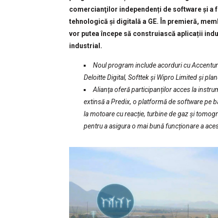
comercianţilor independenți de software și a f
tehnologică și digitală a GE. În premieră, membr
vor putea începe să construiască aplicații indu
industrial.
Noul program include acorduri cu Accenture
Deloitte Digital, Softtek și Wipro Limited și pl
Alianţa oferă participanților acces la instr
extinsă a Predix,
o platformă de software pe b
la motoare cu reacție, turbine de gaz și tomogra
pentru a asigura o mai bună funcționare a ace