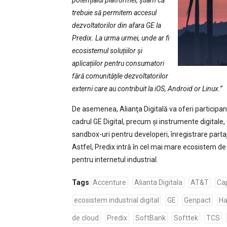
potențialul platformei, știam că
trebuie să permitem accesul
dezvoltatorilor din afara GE la
Predix. La urma urmei, unde ar fi
ecosistemul soluțiilor și
aplicațiilor pentru consumatori
fără comunitățile dezvoltatorilor
externi care au contribuit la iOS, Android or Linux.”
De asemenea, Alianţa Digitală va oferi participanț
cadrul GE Digital, precum și instrumente digitale, f
sandbox-uri pentru developeri, înregistrare partaja
Astfel, Predix intră în cel mai mare ecosistem de d
pentru internetul industrial.
Tags
Accenture
Alianta Digitala
AT&T
Ca
ecosistem industrial digital
GE
Genpact
Ha
de cloud
Predix
SoftBank
Softtek
TCS