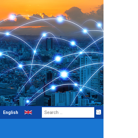
Search
English
for: