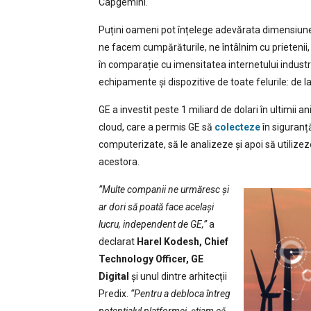
Capgemini.
Puțini oameni pot înțelege adevărata dimensiune 
ne facem cumpărăturile, ne întâlnim cu prietenii, ci
în comparație cu imensitatea internetului industr
echipamente și dispozitive de toate felurile: de 
GE a investit peste 1 miliard de dolari în ultimii a
cloud, care a permis GE să
colecteze
în siguranț
computerizate, să le analizeze și apoi să utilize
acestora.
”Multe companii ne urmăresc și
ar dori să poată face același
lucru, independent de GE,”
a
declarat
Harel Kodesh, Chief
Technology Officer, GE
Digital
și unul dintre arhitecții
Predix.
“Pentru a debloca întreg