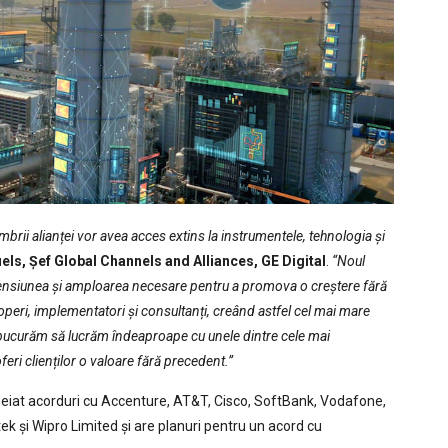
brii alianței vor avea acces extins la instrumentele, tehnologia și
ls, Șef Global Channels and Alliances, GE Digital
.
“Noul
mensiunea și amploarea necesare pentru a promova o creștere fără
operi, implementatori și consultanți, creând astfel cel mai mare
e bucurăm să lucrăm îndeaproape cu unele dintre cele mai
eri clienților o valoare fără precedent.”
cheiat acorduri cu Accenture, AT&T, Cisco, SoftBank, Vodafone,
ttek și Wipro Limited și are planuri pentru un acord cu