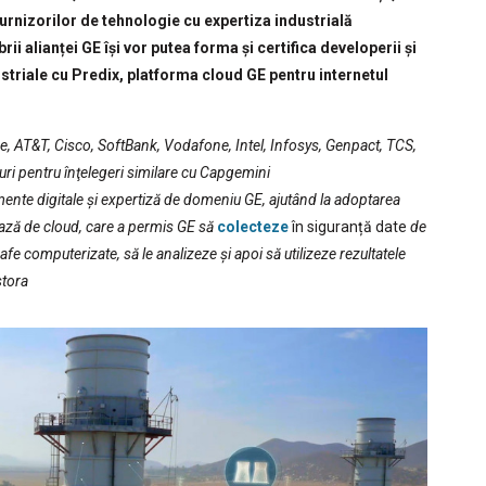
urnizorilor de tehnologie cu expertiza industrială
ii alianței GE își vor putea forma și certifica developerii și
striale cu Predix, platforma cloud GE pentru internetul
, AT&T, Cisco, SoftBank, Vodafone, Intel, Infosys, Genpact, TCS,
anuri pentru înţelegeri similare cu Capgemini
umente digitale și expertiză de domeniu GE, ajutând la adoptarea
ază de cloud, care a permis GE să
colecteze
în siguranță date
de
fe computerizate, să le analizeze și apoi să utilizeze rezultatele
stora