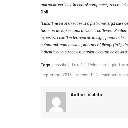
mai multe verticale în cadrul companiei precum tele
Doll
.
“Luxoft ne va oferi acces la o piață mai largă care 
furnizori de top în zona de soluții software. Suntem 
expertiza Luxoft în termeni de design, panouri de i
autonomă, conectivitate, internet of things (IoT), d
industria auto cu cea a bunurilor electronice de lar
Tags
achizitie
Luxoft
Pelagicore
platform
septembrie2016
servicii IT
servicii pentru s
Author:
clubitc