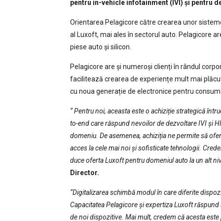
pentru in-vehicle infotainment (IVI) și pentru
Orientarea Pelagicore către crearea unor sistem
al Luxoft, mai ales în sectorul auto. Pelagicore ar
piese auto și silicon.
Pelagicore are și numeroși clienți în rândul corpor
facilitează crearea de experiențe mult mai plăcute 
cu noua generație de electronice pentru consuma
“ Pentru noi, aceasta este o achiziție strategică într
to-end care răspund nevoilor de dezvoltare IVI și HMI
domeniu. De asemenea, achiziția ne permite să oferi
acces la cele mai noi și sofisticate tehnologii. Cred
duce oferta Luxoft pentru domeniul auto la un alt niv
Director.
“Digitalizarea schimbă modul în care diferite dispoziti
Capacitatea Pelagicore și expertiza Luxoft răspund 
de noi dispozitive. Mai mult, credem că acesta este p