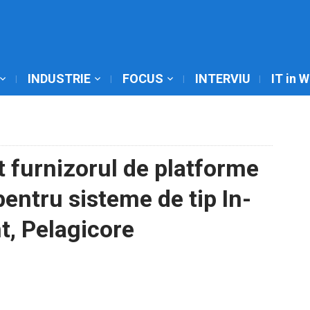
INDUSTRIE
FOCUS
INTERVIU
IT in 
t furnizorul de platforme
pentru sisteme de tip In-
t, Pelagicore