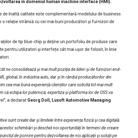
 dezvoltarea în domeniul human machine interface (HMI).
e de înaltă calitate este complementară modelului de business
e o relație strânsă cu cei mai buni producători și furnizori de
ațiilor de tip blue-chip și deține un portofoliu de produse care
pentru utilizatori și interfețe cât mai ușor de folosit, în linie
tori.
ucât ne consolidează și mai mult poziția de lideri și de furnizori end-
, global, în industria auto, dar și în rândul producătorilor din
m cea mai bună experiență clienților care solicită tot mai mult
em că echipa lor puternică, expertiza și platforma lor de OSS va
el”
, a declarat
Georg Doll, Luxoft Automotive Managing
ve sunt create dar și limitele între experiența fizică și cea digitală.
acestor schimbări și deschid noi oportunități în termeni de creare
unctul de pornire pentru dezvoltarea de noi aplicații și soluții pe