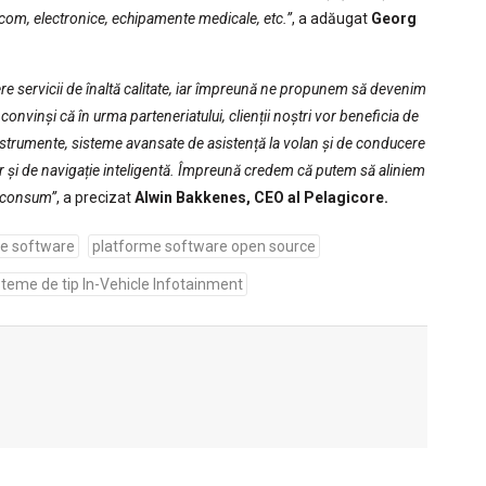
com, electronice, echipamente medicale, etc.”
, a adăugat
Georg
cere servicii de înaltă calitate, iar împreună ne propunem să devenim
convinși că în urma parteneriatului, clienții noștri vor beneficia de
nstrumente, sisteme avansate de asistență la volan și de conducere
ar și de navigație inteligentă. Împreună credem că putem să aliniem
g consum”
, a precizat
Alwin Bakkenes, CEO al Pelagicore.
e software
platforme software open source
isteme de tip In-Vehicle Infotainment