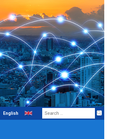
Search
English
for: