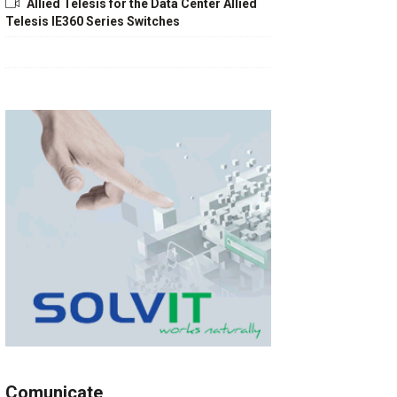
Allied Telesis for the Data Center Allied
Telesis IE360 Series Switches
Comunicate