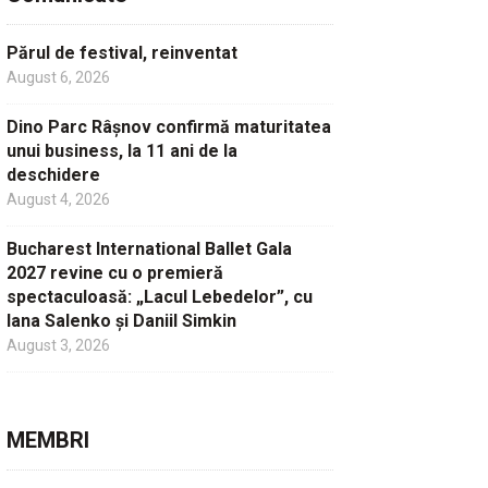
Părul de festival, reinventat
August 6, 2026
Dino Parc Râșnov confirmă maturitatea
unui business, la 11 ani de la
deschidere
August 4, 2026
Bucharest International Ballet Gala
2027 revine cu o premieră
spectaculoasă: „Lacul Lebedelor”, cu
Iana Salenko și Daniil Simkin
August 3, 2026
MEMBRI