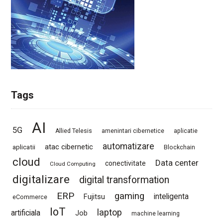
Tags
AI
5G
Allied Telesis
amenintari cibernetice
aplicatie
automatizare
atac cibernetic
aplicatii
Blockchain
cloud
Data center
conectivitate
Cloud Computing
digitalizare
digital transformation
ERP
gaming
Fujitsu
inteligenta
eCommerce
IoT
laptop
artificiala
Job
machine learning