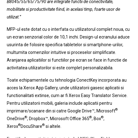
B8045/55/65/75/90 are integrate functii de conectivitate,
mobilitate si productivitate fiind, in acelasi timp, foarte usor de
utilizat.”
MFP-ul este dotat cu o interfata cu utilizatorul complet noua, cu
un ecran senzorial color de 10,1 inchi. Design-ul ecranului aduce
usurinta de folosire specifica tabletelor si smartphone-urilor,
multumita comenzilor intuitive si proceselor simplificate.
Aranjarea aplicatiilor si functiilor pe ecran se face in functie de
activitatea utilizatorilor si este complet personalizabila.
Toate echipamentele cu tehnologia ConectKey incorporata au
acces la Xerox App Gallery, unde utilizatorii gasesc aplicatii si
functionalitati extinse, cum ar fi Xerox Easy Translator Service.
Pentru utilizatorii mobili, galeria include aplicatii pentru
®
imprimare/scanare din si catre Google Drive™, Microsoft
®
®
®
OneDrive
, Dropbox™, Microsoft Office 365
, Box
,
®
®
Xerox
DocuShare
si altele.