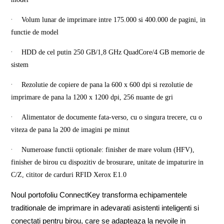
·
Volum lunar de imprimare intre 175.000 si 400.000 de pagini, in
functie de model
·
HDD de cel putin 250 GB/1,8 GHz QuadCore/4 GB memorie de
sistem
·
Rezolutie de copiere de pana la 600 x 600 dpi si rezolutie de
imprimare de pana la 1200 x 1200 dpi, 256 nuante de gri
·
Alimentator de documente fata-verso, cu o singura trecere, cu o
viteza de pana la 200 de imagini pe minut
·
Numeroase functii optionale: finisher de mare volum (HFV),
finisher de birou cu dispozitiv de brosurare, unitate de impaturire in
C/Z, cititor de carduri RFID Xerox E1.0
Noul portofoliu ConnectKey transforma echipamentele
traditionale de imprimare in adevarati asistenti inteligenti si
conectati pentru birou, care se adapteaza la nevoile in