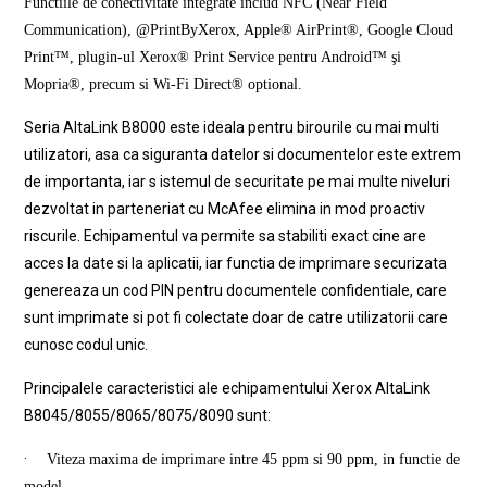
Functiile de conectivitate integrate includ NFC (Near Field
Communication), @PrintByXerox, Apple® AirPrint®, Google Cloud
Print™, plugin-ul Xerox® Print Service pentru Android™ şi
Mopria®, precum si Wi-Fi Direct® optional.
Seria AltaLink B8000 este ideala pentru birourile cu mai multi
utilizatori, asa ca siguranta datelor si documentelor este extrem
de importanta, iar s istemul de securitate pe mai multe niveluri
dezvoltat in parteneriat cu McAfee elimina in mod proactiv
riscurile. Echipamentul va permite sa stabiliti exact cine are
acces la date si la aplicatii, iar functia de imprimare securizata
genereaza un cod PIN pentru documentele confidentiale, care
sunt imprimate si pot fi colectate doar de catre utilizatorii care
cunosc codul unic.
Principalele caracteristici ale echipamentului
Xerox AltaLink
B8045/8055/8065/8075/8090 sunt:
·
Viteza maxima de imprimare intre 45 ppm si 90 ppm, in functie de
model