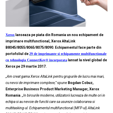
lanseaza pe piata din Romania un nou echipament de
Xerox
imprimare multifunctional, Xerox AltaLink
B8045/8055/8065/8075/8090. Echipamentul face parte din
portofoliul de
29 de imprimante si echipamente multifunctionale
lansat la nivel global de
cu tehnologia ConnectKey® incorporata
Xerox pe 29 martie 2017.
„Am creat gama Xerox AltaLink pentru grupurile de lucru mai mari,
cu nevoi de imprimare complexe,”
spune
Bogdan Cobuz,
Enterprise Business Product Marketing Manager, Xerox
Romania
.
„In birourile moderne, utilizatorii lucreaza de multe ori in
echipa si au nevoie de functii care sa usureze colaborarea si
multitasking-ul. Echipamentul multifunctional (MFP-ul) AltaLink