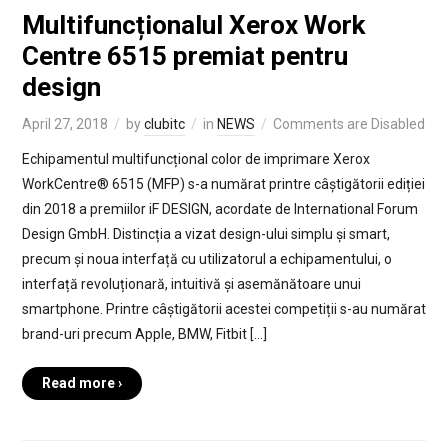
Multifuncționalul Xerox Work
Centre 6515 premiat pentru
design
April 27, 2018
by
clubitc
in
NEWS
Comments are Disabled
Echipamentul multifuncțional color de imprimare Xerox
WorkCentre® 6515 (MFP) s-a numărat printre câștigătorii ediției
din 2018 a premiilor iF DESIGN, acordate de International Forum
Design GmbH. Distincția a vizat design-ului simplu și smart,
precum și noua interfață cu utilizatorul a echipamentului, o
interfață revoluționară, intuitivă și asemănătoare unui
smartphone. Printre câștigătorii acestei competiții s-au numărat
brand-uri precum Apple, BMW, Fitbit […]
Read more ›