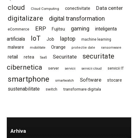
cloud
Data center
conectivitate
Cloud Computing
digitalizare
digital transformation
ERP
gaming
Fujitsu
inteligenta
eCommerce
IoT
laptop
artificiala
Job
machine learning
Orange
malware
mobilitate
protectie date
ransomware
securitate
Securitate
retail
retea
SaaS
cibernetica
server
servicii IT
servicii
servicii cloud
smartphone
Software
stocare
smartwatch
sustenabilitate
switch
transformare digitala
Arhiva