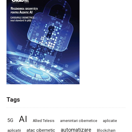
Tags
AI
5G
Allied Telesis
amenintari cibernetice
aplicatie
automatizare
atac cibernetic
aplicatii
Blockchain