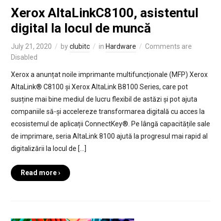
Xerox AltaLinkC8100, asistentul
digital la locul de muncă
July 21, 2020
by
clubitc
in
Hardware
Comments are
Disabled
Xerox a anunțat noile imprimante multifuncționale (MFP) Xerox
AltaLink® C8100 și Xerox AltaLink B8100 Series, care pot
susține mai bine mediul de lucru flexibil de astăzi și pot ajuta
companiile să-și accelereze transformarea digitală cu acces la
ecosistemul de aplicații ConnectKey®. Pe lângă capacitățile sale
de imprimare, seria AltaLink 8100 ajută la progresul mai rapid al
digitalizării la locul de […]
Read more ›