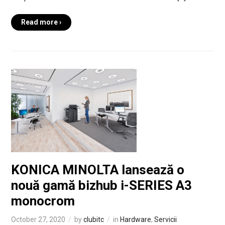
Read more ›
KONICA MINOLTA lansează o
nouă gamă bizhub i-SERIES A3
monocrom
October 27, 2020
by
clubitc
in
Hardware
,
Servicii