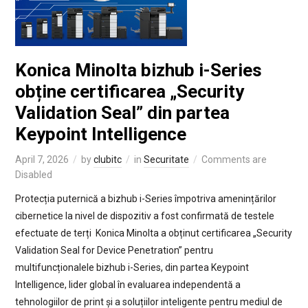
Konica Minolta bizhub i-Series
obține certificarea „Security
Validation Seal” din partea
Keypoint Intelligence
April 7, 2026
by
clubitc
in
Securitate
Comments are
Disabled
Protecția puternică a bizhub i-Series împotriva amenințărilor
cibernetice la nivel de dispozitiv a fost confirmată de testele
efectuate de terți Konica Minolta a obținut certificarea „Security
Validation Seal for Device Penetration” pentru
multifuncționalele bizhub i-Series, din partea Keypoint
Intelligence, lider global în evaluarea independentă a
tehnologiilor de print și a soluțiilor inteligente pentru mediul de