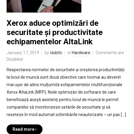
Xerox aduce optimizări de
securitate și productivitate
echipamentelor AltaLink
January 17, 2019
by
clubitc
in
Hardware
Comments are
Disabled
Respectarea normelor de securitate și creșterea productivității
la locul de muncă sunt două obiective care tocmai au devenit
mai ușor de atins mulțumită echipamentelor multifuncționale
Xerox AltaLink (MFP). Noile optimizări de software de care
beneficiază acești asistenți pentru locul de muncă le permit
companiilor să monitorizeze setările de securitate și să
reseteze în mod automat schimbările neautorizate – un pas […]
Read more ›