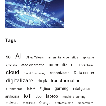
Tags
AI
5G
Allied Telesis
amenintari cibernetice
aplicatie
automatizare
atac cibernetic
aplicatii
Blockchain
cloud
Data center
conectivitate
Cloud Computing
digitalizare
digital transformation
ERP
gaming
Fujitsu
inteligenta
eCommerce
IoT
laptop
artificiala
Job
machine learning
Orange
malware
mobilitate
protectie date
ransomware