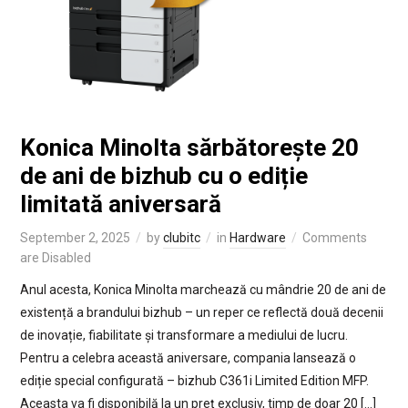
Konica Minolta sărbătorește 20
de ani de bizhub cu o ediție
limitată aniversară
September 2, 2025
by
clubitc
in
Hardware
Comments
are Disabled
Anul acesta, Konica Minolta marchează cu mândrie 20 de ani de
existență a brandului bizhub – un reper ce reflectă două decenii
de inovație, fiabilitate și transformare a mediului de lucru.
Pentru a celebra această aniversare, compania lansează o
ediție special configurată – bizhub C361i Limited Edition MFP.
Aceasta va fi disponibilă la un preț exclusiv, timp de doar 20 […]