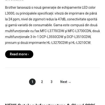
Brother lansează o nouă generație de echipamente LED color
L3000, cu principalele specificații: viteză de imprimare de până
la 24 ppm, nivel de zgomot redus la 47dB, conectivitate sporită
și gamă variată de consumabile. Gama este compusă din două
multifuncționale cu fax MFC-L3770CDW și MFC-L3730CDN, două
multifuncționale 3-în-1 DCP-L3550CDW și DCP-L3510CDW,
precum și două imprimante HL-L3270CDW și HL-L3210CW.
Read more ›
1
2
3
Next →