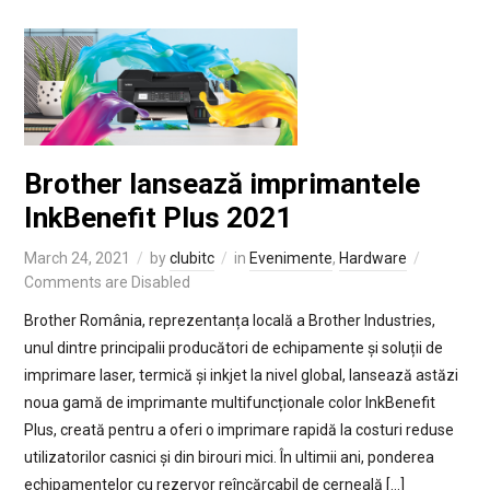
Brother lansează imprimantele
InkBenefit Plus 2021
March 24, 2021
by
clubitc
in
Evenimente
,
Hardware
Comments are Disabled
Brother România, reprezentanța locală a Brother Industries,
unul dintre principalii producători de echipamente și soluții de
imprimare laser, termică și inkjet la nivel global, lansează astăzi
noua gamă de imprimante multifuncționale color InkBenefit
Plus, creată pentru a oferi o imprimare rapidă la costuri reduse
utilizatorilor casnici și din birouri mici. În ultimii ani, ponderea
echipamentelor cu rezervor reîncărcabil de cerneală […]