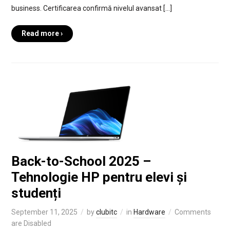
business. Certificarea confirmă nivelul avansat […]
Read more ›
Back-to-School 2025 –
Tehnologie HP pentru elevi și
studenți
September 11, 2025
by
clubitc
in
Hardware
Comments
are Disabled