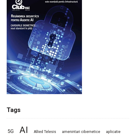
Tags
AI
5G
Allied Telesis
amenintari cibernetice
aplicatie