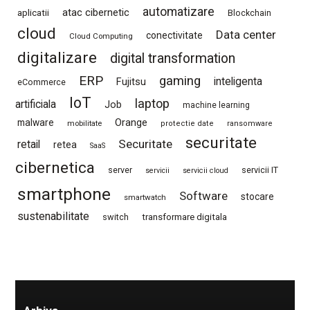
automatizare
atac cibernetic
aplicatii
Blockchain
cloud
Data center
conectivitate
Cloud Computing
digitalizare
digital transformation
ERP
gaming
Fujitsu
inteligenta
eCommerce
IoT
laptop
artificiala
Job
machine learning
Orange
malware
mobilitate
protectie date
ransomware
securitate
Securitate
retail
retea
SaaS
cibernetica
server
servicii IT
servicii
servicii cloud
smartphone
Software
stocare
smartwatch
sustenabilitate
switch
transformare digitala