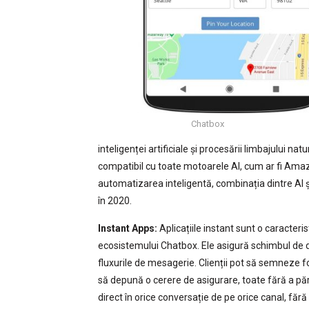
Chatbox
inteligenței artificiale și procesării limbajului n
compatibil cu toate motoarele AI, cum ar fi Ama
automatizarea inteligentă, combinația dintre AI și
în 2020.
Instant Apps:
Aplicațiile instant sunt o caracteri
ecosistemului Chatbox. Ele asigură schimbul de da
fluxurile de mesagerie. Clienții pot să semneze f
să depună o cerere de asigurare, toate fără a părăs
direct în orice conversație de pe orice canal, fără