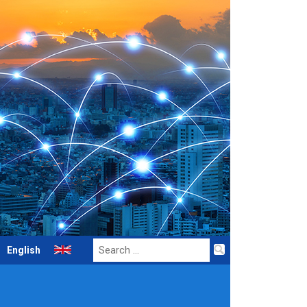
Search
English
for: