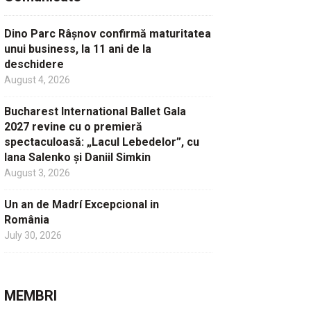
Dino Parc Râșnov confirmă maturitatea
unui business, la 11 ani de la
deschidere
August 4, 2026
Bucharest International Ballet Gala
2027 revine cu o premieră
spectaculoasă: „Lacul Lebedelor”, cu
Iana Salenko și Daniil Simkin
August 3, 2026
Un an de Madrí Excepcional in
România
July 30, 2026
MEMBRI