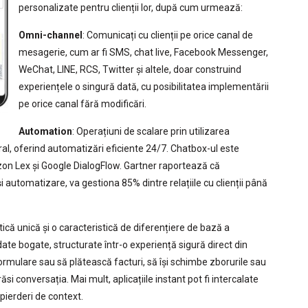
personalizate pentru clienții lor, după cum urmează:
Omni-channel
: Comunicați cu clienții pe orice canal de
mesagerie, cum ar fi SMS, chat live, Facebook Messenger,
WeChat, LINE, RCS, Twitter și altele, doar construind
experiențele o singură dată, cu posibilitatea implementării
pe orice canal fără modificări.
Automation
: Operațiuni de scalare prin utilizarea
atural, oferind automatizări eficiente 24/7. Chatbox-ul este
zon Lex și Google DialogFlow. Gartner raportează că
 automatizare, va gestiona 85% dintre relațiile cu clienții până
stică unică și o caracteristică de diferențiere de bază a
te bogate, structurate într-o experiență sigură direct din
ormulare sau să plătească facturi, să își schimbe zborurile sau
i conversația. Mai mult, aplicațiile instant pot fi intercalate
 pierderi de context.