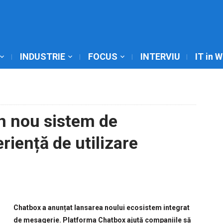
INDUSTRIE
FOCUS
INTERVIU
IT in 
n nou sistem de
riență de utilizare
Chatbox a anunțat lansarea noului ecosistem integrat
de mesagerie. Platforma Chatbox ajută companiile să