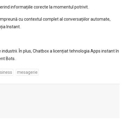
erind informațiile corecte la momentul potrivit.
 împreună cu contextul complet al conversațiilor automate,
ția Instant.
industrii. În plus, Chatbox a licențiat tehnologia Apps instant în
ent Bots.
usiness
mesagerie