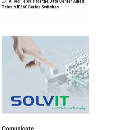
Allied Telesis for the Data Center Allied
Telesis IE360 Series Switches
Comunicate