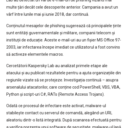
multe țări decât cele descoperite anterior. Campania a avut un
vârf între lunile mai și iunie 2018, dar continuă.
Conținutul mesajelor de phishing sugerează că principalele ținte
sunt entități guvernamentale și militare, companii telecom și
instituții de educație. Aceste e-mail-uri au un fișier MS Office 97-
2003, iar infectarea începe imediat ce utilizatorul a fost convins
să activeze elementele macros.
Cercetătorii Kaspersky Lab au analizat primele etape ale
atacului și au publicat rezultatele pentru a ajuta organizațiile din
regiunile vizate să se protejeze. Investigația continuă – asupra
arsenalului atacatorilor, care conține cod PowerShell, VBS, VBA,
Python și script-uri C#, RATs (Remote Access Trojans).
Odată ce procesul de infectare este activat, malware-ul
stabilește contact cu serverul de comandă, alegând un URL
aleatoriu dintr-o listă integrată. După scanarea efectuată pentru
a verifica prezența unui software de securitate, malware-ul lasă