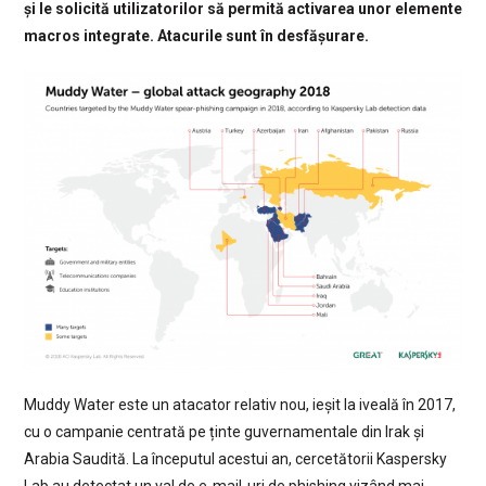
și le solicită utilizatorilor să permită activarea unor elemente
macros integrate. Atacurile sunt în desfășurare.
Muddy Water este un atacator relativ nou, ieșit la iveală în 2017,
cu o campanie centrată pe ținte guvernamentale din Irak și
Arabia Saudită. La începutul acestui an, cercetătorii Kaspersky
Lab au detectat un val de e-mail-uri de phishing vizând mai