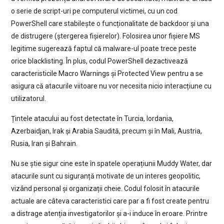
o serie de script-uri pe computerul victimei, cu un cod
PowerShell care stabilește o funcționalitate de backdoor și una
de distrugere (ștergerea fișierelor). Folosirea unor fișiere MS
legitime sugerează faptul că malware-ul poate trece peste
orice blacklisting. În plus, codul PowerShell dezactivează
caracteristicile Macro Warnings și Protected View pentru a se
asigura că atacurile viitoare nu vor necesita nicio interacțiune cu
utilizatorul.
Țintele atacului au fost detectate în Turcia, Iordania,
Azerbaidjan, Irak și Arabia Saudită, precum și în Mali, Austria,
Rusia, Iran și Bahrain.
Nu se știe sigur cine este în spatele operațiunii Muddy Water, dar
atacurile sunt cu siguranță motivate de un interes geopolitic,
vizând personal și organizații cheie. Codul folosit în atacurile
actuale are câteva caracteristici care par a fi fost create pentru
a distrage atenția investigatorilor și a-i induce în eroare. Printre