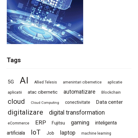
Tags
AI
5G
Allied Telesis
amenintari cibernetice
aplicatie
automatizare
atac cibernetic
aplicatii
Blockchain
cloud
Data center
conectivitate
Cloud Computing
digitalizare
digital transformation
ERP
gaming
Fujitsu
inteligenta
eCommerce
IoT
laptop
artificiala
Job
machine learning