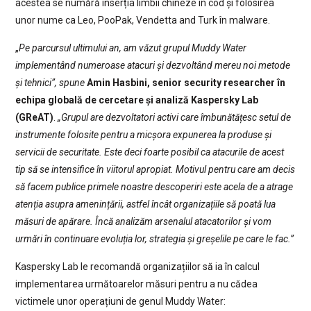
acestea se numără inserția limbii chineze în cod și folosirea
unor nume ca Leo, PooPak, Vendetta and Turk în malware.
„
Pe parcursul ultimului an, am văzut grupul Muddy Water
implementând numeroase atacuri și dezvoltând mereu noi metode
și tehnici”, spune
Amin Hasbini, senior security researcher în
echipa globală de cercetare și analiză Kaspersky Lab
(GReAT)
.
„Grupul are dezvoltatori activi care îmbunătățesc setul de
instrumente folosite pentru a micșora expunerea la produse și
servicii de securitate. Este deci foarte posibil ca atacurile de acest
tip să se intensifice în viitorul apropiat. Motivul pentru care am decis
să facem publice primele noastre descoperiri este acela de a atrage
atenția asupra amenințării, astfel încât organizațiile să poată lua
măsuri de apărare. Încă analizăm arsenalul atacatorilor și vom
urmări în continuare evoluția lor, strategia și greșelile pe care le fac.”
Kaspersky Lab le recomandă organizațiilor să ia în calcul
implementarea următoarelor măsuri pentru a nu cădea
victimele unor operațiuni de genul Muddy Water: