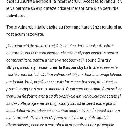
găsi cu ușurință adresa IP a încărcătorului. Aceasta, la rândul lor,
le va permite să exploateze orice vulnerabilitate și să perturbe
activitatea.
Toate vulnerabilitățile găsite au fost raportate vânzătorului și au
fost acum rezolvate.
„Oamenii uită de multe ori că, într-un atac direcționat, infractorii
cibernetici caută mereu elementele cele mai puțin evidente pentru
compromitere, pentru a rămâne neobservați”,
spune
Dmitry
Sklyar, security researcher la Kaspersky Lab
.
„De aceea este
foarte important să căutăm vulnerabilități, nu doar în inovații tehnice
nestudiate încă, ci și în accesoriile lor – acestea sunt, de obicei, un
premiu atrăgători pentru atacatori. După cum am arătat, furnizorii ar
trebui să fie foarte atenți cu dispozitivele din vehiculele conectate și
să dezvolte programe de bug bounty sau să le ceară experților în
securitatea informatică să le verifice dispozitivele. În acest caz, am
avut norocul să avem un răspuns pozitiv și un patch rapid al
dispozitivelor, ceea ce a contribuit la prevenirea unor potențiale