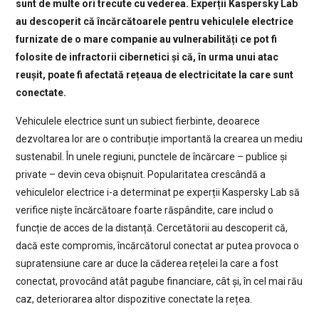
sunt de multe ori trecute cu vederea. Experții Kaspersky Lab
au descoperit că încărcătoarele pentru vehiculele electrice
furnizate de o mare companie au vulnerabilități ce pot fi
folosite de infractorii cibernetici și că, în urma unui atac
reușit, poate fi afectată rețeaua de electricitate la care sunt
conectate.
Vehiculele electrice sunt un subiect fierbinte, deoarece
dezvoltarea lor are o contribuție importantă la crearea un mediu
sustenabil. În unele regiuni, punctele de încărcare – publice și
private – devin ceva obișnuit. Popularitatea crescândă a
vehiculelor electrice i-a determinat pe experții Kaspersky Lab să
verifice niște încărcătoare foarte răspândite, care includ o
funcție de acces de la distanță. Cercetătorii au descoperit că,
dacă este compromis, încărcătorul conectat ar putea provoca o
supratensiune care ar duce la căderea rețelei la care a fost
conectat, provocând atât pagube financiare, cât și, în cel mai rău
caz, deteriorarea altor dispozitive conectate la rețea.