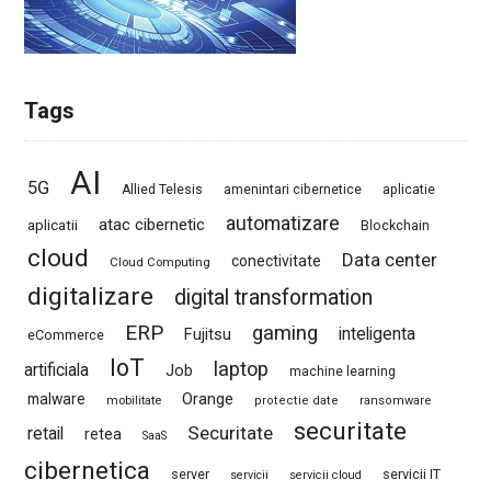
Tags
AI
5G
Allied Telesis
amenintari cibernetice
aplicatie
automatizare
atac cibernetic
aplicatii
Blockchain
cloud
Data center
conectivitate
Cloud Computing
digitalizare
digital transformation
ERP
gaming
Fujitsu
inteligenta
eCommerce
IoT
laptop
artificiala
Job
machine learning
Orange
malware
mobilitate
protectie date
ransomware
securitate
Securitate
retail
retea
SaaS
cibernetica
server
servicii IT
servicii
servicii cloud