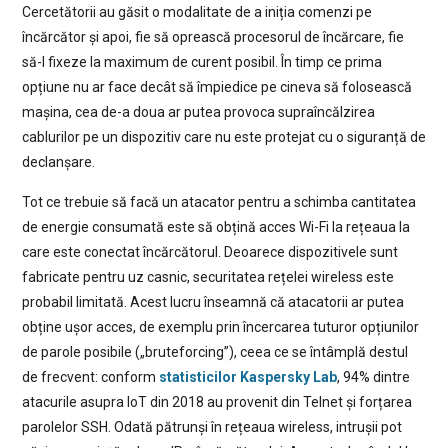
Cercetătorii au găsit o modalitate de a iniția comenzi pe
încărcător și apoi, fie să oprească procesorul de încărcare, fie
să-l fixeze la maximum de curent posibil. În timp ce prima
opțiune nu ar face decât să împiedice pe cineva să folosească
mașina, cea de-a doua ar putea provoca supraîncălzirea
cablurilor pe un dispozitiv care nu este protejat cu o siguranță de
declanșare.
Tot ce trebuie să facă un atacator pentru a schimba cantitatea
de energie consumată este să obțină acces Wi-Fi la rețeaua la
care este conectat încărcătorul. Deoarece dispozitivele sunt
fabricate pentru uz casnic, securitatea rețelei wireless este
probabil limitată. Acest lucru înseamnă că atacatorii ar putea
obține ușor acces, de exemplu prin încercarea tuturor opțiunilor
de parole posibile („bruteforcing”), ceea ce se întâmplă destul
de frecvent: conform
statisticilor Kaspersky Lab
, 94% dintre
atacurile asupra IoT din 2018 au provenit din Telnet și forțarea
parolelor SSH. Odată pătrunși în rețeaua wireless, intrușii pot