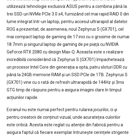
utilizează tehnologie exclusivă ASUS pentru a combina până la
trei SSD-uri NVMe PCIe 3.0 x4, furnizând cel mai rapid RAID 0 din
lume integrat într-un laptop, pentru accesul ultrarapid al datelor.
ROG a prezentat, de asemenea, noul Zephyrus S (GX701), cel
mai compact laptop de gaming de 17 inci cu o grosime de numai
18.7mm și singurul laptop de gaming de pe piață cu NVIDIA
GeForce RTX 2080 cu design Max-Q. Aceasta este o realizare
incredibilă considerând că Zephyrus S (GX701) împachetează
un procesor Intel Core din generația a opta, patru sloturi DDR cu
până la 24GB memorie RAM și un SSD PCIe de 1TB. Zephyrus S
(GX701) vine cu o rată de refresh ultrarapidă de 144Hz și 3ms
GTG timp de răspuns pentru a asigura imagini clare în timpul
acțiunilor rapide.
Ecranul nu este numai perfect pentru rularea jocurilor, ci și
pentru creatorii de conținut vizual, unde acuratețea culorilor
este critică. Acesta este reglat cu atenție din fabrică pentru a
asigura faptul că fiecare exemplar întrunește cerințele strigente