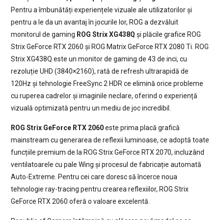
Pentru a îmbunătăți experiențele vizuale ale utilizatorilor și
pentru a le da un avantaj în jocurile lor, ROG a dezvăluit
monitorul de gaming
ROG Strix XG438Q
și plăcile grafice ROG
Strix GeForce RTX 2060 și ROG Matrix GeForce RTX 2080 Ti. ROG
Strix XG438Q este un monitor de gaming de 43 de inci, cu
rezoluție UHD (3840×2160), rată de refresh ultrarapidă de
120Hz și tehnologie FreeSync 2 HDR ce elimină orice probleme
cu ruperea cadrelor și imaginile neclare, oferind o experiență
vizuală optimizată pentru un mediu de joc incredibil.
ROG Strix GeForce RTX 2060
este prima placă grafică
mainstream cu generarea de reflexii luminoase, ce adoptă toate
funcțiile premium de la ROG Strix GeForce RTX 2070, incluzând
ventilatoarele cu pale Wing și procesul de fabricație automată
Auto-Extreme. Pentru cei care doresc să încerce noua
tehnologie ray-tracing pentru crearea reflexiilor, ROG Strix
GeForce RTX 2060 oferă o valoare excelentă.