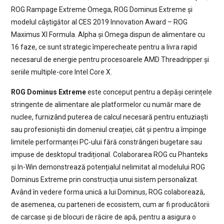
ROG Rampage Extreme Omega, ROG Dominus Extreme și
modelul câștigător al CES 2019 Innovation Award – ROG
Maximus XI Formula. Alpha și Omega dispun de alimentare cu
16 faze, ce sunt strategic împerecheate pentru a livra rapid
necesarul de energie pentru procesoarele AMD Threadripper și
seriile multiple-core Intel Core X.
ROG Dominus Extreme
este conceput pentru a depăși cerințele
stringente de alimentare ale platformelor cu număr mare de
nuclee, furnizând puterea de calcul necesară pentru entuziaști
sau profesioniștii din domeniul creației, cât și pentru a împinge
limitele performanței PC-ului fără constrângeri bugetare sau
impuse de desktopul tradițional. Colaborarea ROG cu Phanteks
și In-Win demonstrează potențialul nelimitat al modelului ROG
Dominus Extreme prin construcția unui sistem personalizat.
Având în vedere forma unică a lui Dominus, ROG colaborează,
de asemenea, cu parteneri de ecosistem, cum ar fi producătorii
de carcase și de blocuri de răcire de apă, pentru a asigura o