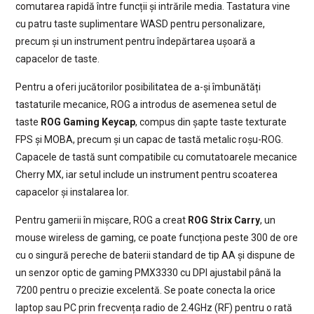
comutarea rapidă între funcții și intrările media. Tastatura vine
cu patru taste suplimentare WASD pentru personalizare,
precum și un instrument pentru îndepărtarea ușoară a
capacelor de taste.
Pentru a oferi jucătorilor posibilitatea de a-și îmbunătăți
tastaturile mecanice, ROG a introdus de asemenea setul de
taste
ROG Gaming Keycap
, compus din șapte taste texturate
FPS și MOBA, precum și un capac de tastă metalic roșu-ROG.
Capacele de tastă sunt compatibile cu comutatoarele mecanice
Cherry MX, iar setul include un instrument pentru scoaterea
capacelor și instalarea lor.
Pentru gamerii în mișcare, ROG a creat
ROG Strix Carry
, un
mouse wireless de gaming, ce poate funcționa peste 300 de ore
cu o singură pereche de baterii standard de tip AA și dispune de
un senzor optic de gaming PMX3330 cu DPI ajustabil până la
7200 pentru o precizie excelentă. Se poate conecta la orice
laptop sau PC prin frecvența radio de 2.4GHz (RF) pentru o rată