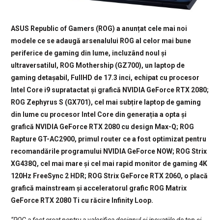
ASUS Republic of Gamers (ROG) a anunțat cele mai noi
modele ce se adaugă arsenalului ROG al celor mai bune
periferice de gaming din lume, incluzând noul și
ultraversatilul, ROG Mothership (GZ700), un laptop de
gaming detașabil, FullHD de 17.3 inci, echipat cu procesor
Intel Core i9 supratactat și grafică NVIDIA GeForce RTX 2080;
ROG Zephyrus S (GX701), cel mai subțire laptop de gaming
din lume cu procesor Intel Core din generația a opta și
grafică NVIDIA GeForce RTX 2080 cu design Max-Q; ROG
Rapture GT-AC2900, primul router ce a fost optimizat pentru
recomandările programului NVIDIA GeForce NOW; ROG Strix
XG438Q, cel mai mare și cel mai rapid monitor de gaming 4K
120Hz FreeSync 2 HDR; ROG Strix GeForce RTX 2060, o placă
grafică mainstream și acceleratorul grafic ROG Matrix
GeForce RTX 2080 Ti cu răcire Infinity Loop.