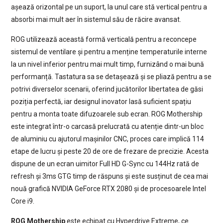
așează orizontal pe un suport, la unul care stă vertical pentru a
absorbi mai mult aer în sistemul său de răcire avansat.
ROG utilizează această formă verticală pentru a reconcepe
sistemul de ventilare și pentru a menține temperaturile interne
la un nivel inferior pentru mai mult timp, furnizând o mai bună
performanță. Tastatura sa se detașează și se pliază pentru a se
potrivi diverselor scenarii, oferind jucătorilor libertatea de găsi
poziția perfectă, iar designul inovator lasă suficient spațiu
pentru a monta toate difuzoarele sub ecran. ROG Mothership
este integrat într-o carcasă prelucrată cu atenție dintr-un bloc
de aluminiu cu ajutorul mașinilor CNC, proces care implică 114
etape de lucru și peste 20 de ore de frezare de precizie. Acesta
dispune de un ecran uimitor Full HD G-Sync cu 144Hz rată de
refresh și 3ms GTG timp de răspuns și este susținut de cea mai
nouă grafică NVIDIA GeForce RTX 2080 și de procesoarele Intel
Core i9.
ROG Mothership
este echipat cu Hyperdrive Extreme, ce