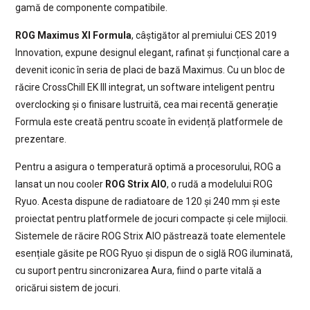
gamă de componente compatibile.
ROG Maximus XI Formula
, câștigător al premiului CES 2019
Innovation, expune designul elegant, rafinat și funcțional care a
devenit iconic în seria de placi de bază Maximus. Cu un bloc de
răcire CrossChill EK III integrat, un software inteligent pentru
overclocking și o finisare lustruită, cea mai recentă generație
Formula este creată pentru scoate în evidență platformele de
prezentare.
Pentru a asigura o temperatură optimă a procesorului, ROG a
lansat un nou cooler
ROG Strix AIO
, o rudă a modelului ROG
Ryuo. Acesta dispune de radiatoare de 120 și 240 mm și este
proiectat pentru platformele de jocuri compacte și cele mijlocii.
Sistemele de răcire ROG Strix AIO păstrează toate elementele
esențiale găsite pe ROG Ryuo și dispun de o siglă ROG iluminată,
cu suport pentru sincronizarea Aura, fiind o parte vitală a
oricărui sistem de jocuri.