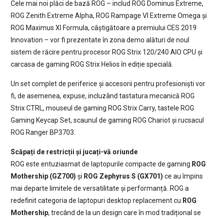
Cele mai noi plăci de bază ROG – includ ROG Dominus Extreme,
ROG Zenith Extreme Alpha, ROG Rampage VI Extreme Omega și
ROG Maximus XI Formula, câștigătoare a premiului CES 2019
Innovation – vor fi prezentate în zona demo alături de noul
sistem de răcire pentru procesor ROG Strix 120/240 AIO CPU și
carcasa de gaming ROG Strix Helios în ediție specială.
Un set complet de periferice și accesorii pentru profesioniști vor
fi, de asemenea, expuse, incluzând tastatura mecanică ROG
Strix CTRL, mouseul de gaming ROG Strix Carry, tastele ROG
Gaming Keycap Set, scaunul de gaming ROG Chariot și rucsacul
ROG Ranger BP3703.
Scăpați de restricții și jucați-vă oriunde
ROG este entuziasmat de laptopurile compacte de gaming
ROG
Mothership (GZ700)
și
ROG Zephyrus S (GX701)
ce au împins
mai departe limitele de versatilitate și performanță. ROG a
redefinit categoria de laptopuri desktop replacement cu
ROG
Mothership
, trecând de la un design care în mod tradițional se