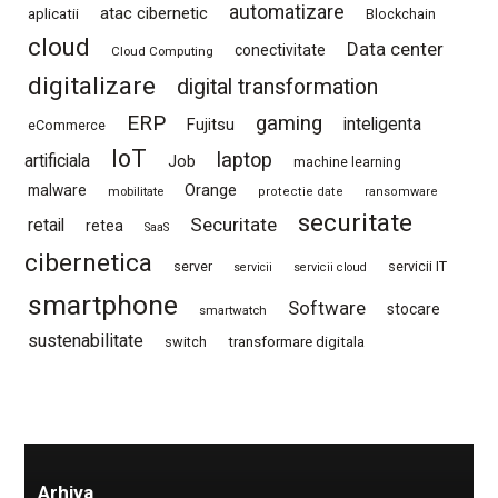
automatizare
atac cibernetic
aplicatii
Blockchain
cloud
Data center
conectivitate
Cloud Computing
digitalizare
digital transformation
ERP
gaming
Fujitsu
inteligenta
eCommerce
IoT
laptop
artificiala
Job
machine learning
Orange
malware
mobilitate
protectie date
ransomware
securitate
Securitate
retail
retea
SaaS
cibernetica
server
servicii IT
servicii
servicii cloud
smartphone
Software
stocare
smartwatch
sustenabilitate
switch
transformare digitala
Arhiva