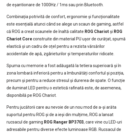
de eșantionare de 1000Hz / 1ms sau prin Bluetooth.
Combinația potrivită de confort, ergonomie și funcționalitate
este esențială atunci când se alege un scaun de gaming, astfel
că ROG a creat scaunele de înaltă calitate
ROG Chariot
și
ROG
Chariot Core
construite din material PU ușor de curățat, spumă
elastică și un cadru de oțel pentru a rezista vărsărilor
accidentale de apă, zgârieturilor și temperaturilor ridicate.
Spuma cu memorie a fost adăugată la tetiera superioară și în
zona lombară inferioră pentru a îmbunătăți confortul și poziția,
precum și pentru a reduce stresul și durerea de spate. O funcție
de iluminat LED pentru o estetică rafinată este, de asemenea,
disponibilă pe ROG Chariot.
Pentru jucătorii care au nevoie de un nou mod de a-și arăta
suportul pentru ROG și de a ieși din mulțime, ROG a lansat
rucsacul de gaming
ROG Ranger BP3703
, care vine cu LED-uri
adresabile pentru diverse efecte luminoase RGB. Rucsacul de