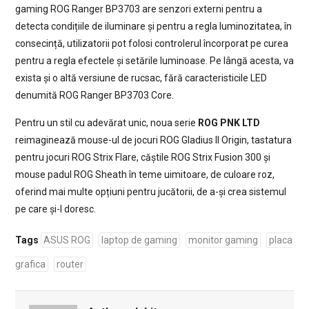
gaming ROG Ranger BP3703 are senzori externi pentru a
detecta condițiile de iluminare și pentru a regla luminozitatea, în
consecință, utilizatorii pot folosi controlerul încorporat pe curea
pentru a regla efectele și setările luminoase. Pe lângă acesta, va
exista și o altă versiune de rucsac, fără caracteristicile LED
denumită ROG Ranger BP3703 Core.
Pentru un stil cu adevărat unic, noua serie
ROG PNK LTD
reimaginează mouse-ul de jocuri ROG Gladius II Origin, tastatura
pentru jocuri ROG Strix Flare, căștile ROG Strix Fusion 300 și
mouse padul ROG Sheath în teme uimitoare, de culoare roz,
oferind mai multe opțiuni pentru jucătorii, de a-și crea sistemul
pe care și-l doresc.
Tags
ASUS ROG
laptop de gaming
monitor gaming
placa
grafica
router