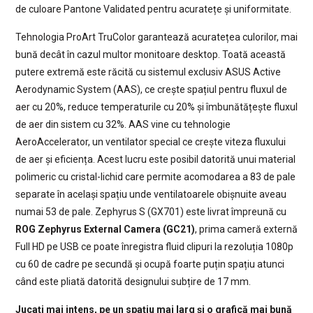
de culoare Pantone Validated pentru acuratețe și uniformitate.
Tehnologia ProArt TruColor garantează acuratețea culorilor, mai
bună decât în cazul multor monitoare desktop. Toată această
putere extremă este răcită cu sistemul exclusiv ASUS Active
Aerodynamic System (AAS), ce crește spațiul pentru fluxul de
aer cu 20%, reduce temperaturile cu 20% și îmbunătățește fluxul
de aer din sistem cu 32%. AAS vine cu tehnologie
AeroAccelerator, un ventilator special ce crește viteza fluxului
de aer și eficiența. Acest lucru este posibil datorită unui material
polimeric cu cristal-lichid care permite acomodarea a 83 de pale
separate în același spațiu unde ventilatoarele obișnuite aveau
numai 53 de pale. Zephyrus S (GX701) este livrat împreună cu
ROG Zephyrus External Camera (GC21)
, prima cameră externă
Full HD pe USB ce poate înregistra fluid clipuri la rezoluția 1080p
cu 60 de cadre pe secundă și ocupă foarte puțin spațiu atunci
când este pliată datorită designului subțire de 17 mm.
Jucați mai intens, pe un spațiu mai larg și o grafică mai bună