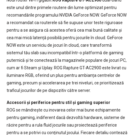
Noul router Wi-Fi gigabit
ROG Rapture GT-AC2900
dual-band
este unul dintre primele routere din lume optimizat pentru
recomandările programului NVIDIA GeForce NOW. GeForce NOW
a recomandat ca routerele să fie supuse unor teste riguroase
pentru a se asigura că acestea oferă cea mai bună calitate și
cea mai mică latență posibilă pentru jocurile în cloud. GeForce
NOW este un serviciu de jocuri în cloud, care transformă
sistemul tău slab sau incompatibil într-o platformă de gaming
puternică și te conectează la magazinele populare de jocuri PC,
cum ar fi Steam și Uplay. ROG Rapture GT-AC2900 este livrat cu
iluminare RGB, oferind un plus pentru ambianța centrelor de
gaming, precum și accelerarea pe trei niveluri, ce prioritizează
traficul jocurilor de pe dispozitiv către server.
Accesorii și periferice pentru stil și gaming superior
ROG se mândrește cu inovarea celor mai bune echipamente
pentru gaming, indiferent dacă dezvoltă hardware, sisteme de
răcire pentru a rula fluid jocurile sau proiectează periferice
pentru a se potrivi cu conținutul jocului. Fiecare detaliu contează