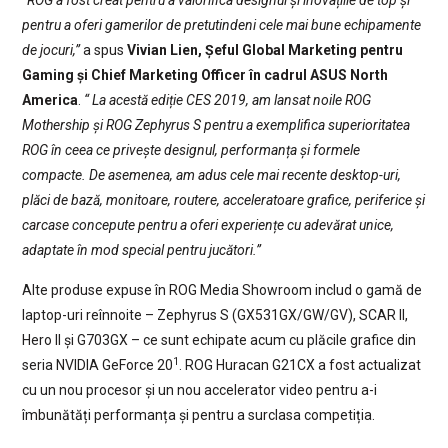
“ROG a fost creat pentru a valorifica designul și inovațiile de top și
pentru a oferi gamerilor de pretutindeni cele mai bune echipamente
de jocuri,”
a spus
Vivian Lien, Șeful Global Marketing pentru
Gaming și Chief Marketing Officer în cadrul ASUS North
America
.
“ La acestă ediție CES 2019, am lansat noile ROG
Mothership și ROG Zephyrus S pentru a exemplifica superioritatea
ROG în ceea ce privește designul, performanța și formele
compacte. De asemenea, am adus cele mai recente desktop-uri,
plăci de bază, monitoare, routere, acceleratoare grafice, periferice și
carcase concepute pentru a oferi experiențe cu adevărat unice,
adaptate în mod special pentru jucători.”
Alte produse expuse în ROG Media Showroom includ o gamă de
laptop-uri reînnoite – Zephyrus S (GX531GX/GW/GV), SCAR II,
Hero II și G703GX – ce sunt echipate acum cu plăcile grafice din
1
seria NVIDIA GeForce 20
. ROG Huracan G21CX a fost actualizat
cu un nou procesor și un nou accelerator video pentru a-i
îmbunătăți performanța și pentru a surclasa competiția.