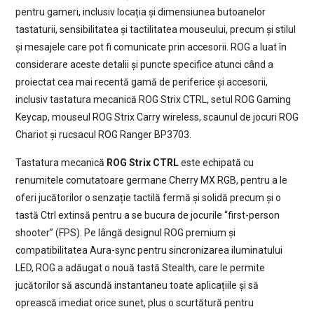
pentru gameri, inclusiv locația și dimensiunea butoanelor
tastaturii, sensibilitatea și tactilitatea mouseului, precum și stilul
și mesajele care pot fi comunicate prin accesorii. ROG a luat în
considerare aceste detalii și puncte specifice atunci când a
proiectat cea mai recentă gamă de periferice și accesorii,
inclusiv tastatura mecanică ROG Strix CTRL, setul ROG Gaming
Keycap, mouseul ROG Strix Carry wireless, scaunul de jocuri ROG
Chariot și rucsacul ROG Ranger BP3703.
Tastatura mecanică
ROG Strix CTRL
este echipată cu
renumitele comutatoare germane Cherry MX RGB, pentru a le
oferi jucătorilor o senzație tactilă fermă și solidă precum și o
tastă Ctrl extinsă pentru a se bucura de jocurile “first-person
shooter” (FPS). Pe lângă designul ROG premium și
compatibilitatea Aura-sync pentru sincronizarea iluminatului
LED, ROG a adăugat o nouă tastă Stealth, care le permite
jucătorilor să ascundă instantaneu toate aplicațiile și să
oprească imediat orice sunet, plus o scurtătură pentru