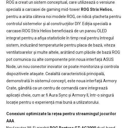
ROG a creat un sistem conceptual, care utilizează o versiune
specială a carcasei de gaming mid-tower
ROG Strix Helios
,
pentru a arăta câteva noi modele ROG, ce ridică ștacheta pentru
controlul sistemelor și al construcțiilor DIY. Ediția specială a
carcasei ROG Strix Helios beneficiază de un panou OLED
integrat pentru a afișa statisticile în timp real pentru întregul
sistem, incluzând temperaturile pentru placa de bază, viteza
ventilatoarelor și multe altele, arătând cum plăcile de bază ROG
pot comunica cu alte componente prin noua interfață ASUS
Node, un nou conector inovator ce poate monitoriza și controla
dispozitivele atașate. Cealaltă caracteristică principală,
demonstrată în sistemul concept, este noua interfață Armory
Crate, gândită ca un centru de comandă care integrează
aplicații cheie, cum ar fi Aura Sync și Armory II, într-o singură
locație pentru o experiență mai bună a utilizatorului.
Conexiuni optimizate la rețea pentru streamingul jocurilor
AAA