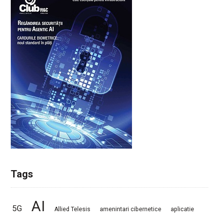
Tags
AI
5G
Allied Telesis
amenintari cibernetice
aplicatie