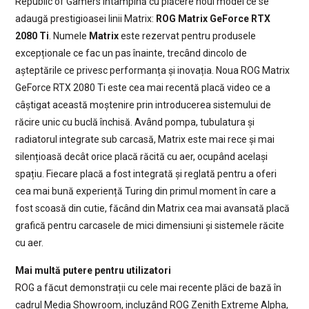
Republic of Gamers întâmpină cu plăcere noul model ce se
adaugă prestigioasei linii Matrix:
ROG Matrix GeForce RTX
2080 Ti
. Numele
Matrix
este rezervat pentru produsele
excepționale ce fac un pas înainte, trecând dincolo de
așteptările ce privesc performanța și inovația. Noua ROG Matrix
GeForce RTX 2080 Ti este cea mai recentă placă video ce a
câștigat această moștenire prin introducerea sistemului de
răcire unic cu buclă închisă. Având pompa, tubulatura și
radiatorul integrate sub carcasă, Matrix este mai rece și mai
silențioasă decât orice placă răcită cu aer, ocupând același
spațiu. Fiecare placă a fost integrată și reglată pentru a oferi
cea mai bună experiență Turing din primul moment în care a
fost scoasă din cutie, făcând din Matrix cea mai avansată placă
grafică pentru carcasele de mici dimensiuni și sistemele răcite
cu aer.
Mai multă putere pentru utilizatori
ROG a făcut demonstrații cu cele mai recente plăci de bază în
cadrul Media Showroom, incluzând ROG Zenith Extreme Alpha,