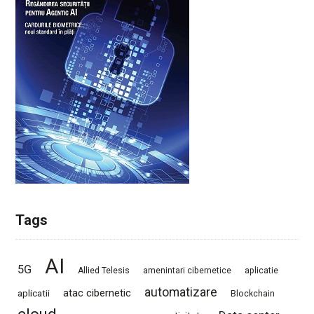
Tags
AI
5G
Allied Telesis
amenintari cibernetice
aplicatie
automatizare
atac cibernetic
aplicatii
Blockchain