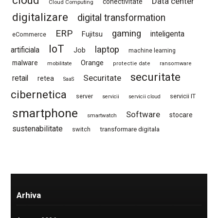
cloud
Data center
conectivitate
Cloud Computing
digitalizare
digital transformation
ERP
gaming
Fujitsu
inteligenta
eCommerce
IoT
laptop
artificiala
Job
machine learning
Orange
malware
mobilitate
protectie date
ransomware
securitate
Securitate
retail
retea
SaaS
cibernetica
server
servicii IT
servicii
servicii cloud
smartphone
Software
stocare
smartwatch
sustenabilitate
switch
transformare digitala
Arhiva