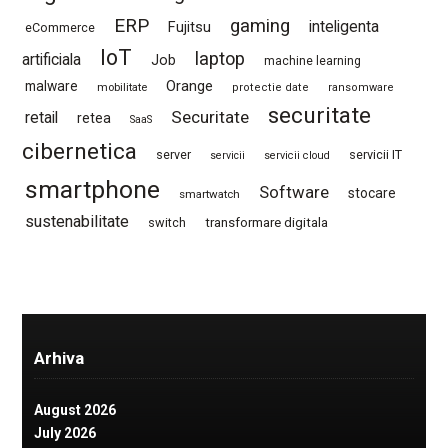
ERP
gaming
Fujitsu
inteligenta
eCommerce
IoT
laptop
artificiala
Job
machine learning
Orange
malware
mobilitate
protectie date
ransomware
securitate
Securitate
retail
retea
SaaS
cibernetica
server
servicii IT
servicii
servicii cloud
smartphone
Software
stocare
smartwatch
sustenabilitate
switch
transformare digitala
Arhiva
August 2026
July 2026