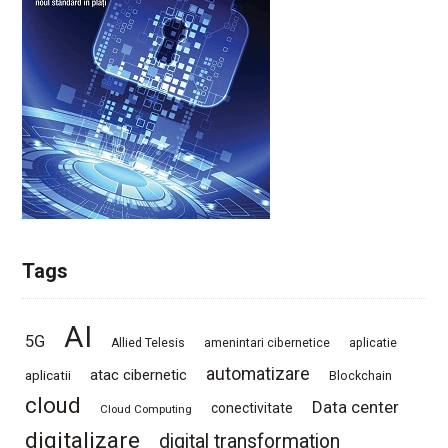
Tags
AI
5G
Allied Telesis
amenintari cibernetice
aplicatie
automatizare
atac cibernetic
aplicatii
Blockchain
cloud
Data center
conectivitate
Cloud Computing
digitalizare
digital transformation