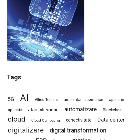
Tags
AI
5G
Allied Telesis
amenintari cibernetice
aplicatie
automatizare
atac cibernetic
aplicatii
Blockchain
cloud
Data center
conectivitate
Cloud Computing
digitalizare
digital transformation