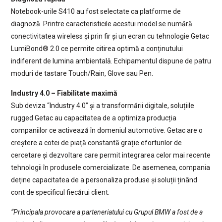
Notebook-urile S410 au fost selectate ca platforme de
diagnoză. Printre caracteristicile acestui model se numără
conectivitatea wireless și prin fir și un ecran cu tehnologie Getac
LumiBond® 2.0 ce permite citirea optimă a conținutului
indiferent de lumina ambientală. Echipamentul dispune de patru
moduri de tastare Touch/Rain, Glove sau Pen.
Industry 4.0 – Fiabilitate maximă
Sub deviza “Industry 4.0” și a transformării digitale, soluțiile
rugged Getac au capacitatea de a optimiza producția
companiilor ce activează în domeniul automotive. Getac are o
creștere a cotei de piață constantă grație eforturilor de
cercetare și dezvoltare care permit integrarea celor mai recente
tehnologii în produsele comercializate. De asemenea, compania
deține capacitatea de a personaliza produse și soluții ținând
cont de specificul fiecărui client.
“Principala provocare a parteneriatului cu Grupul BMW a fost de a