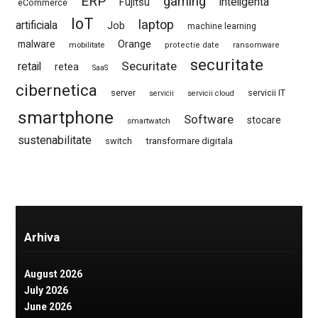
ERP
gaming
Fujitsu
inteligenta
eCommerce
IoT
laptop
artificiala
Job
machine learning
Orange
malware
mobilitate
protectie date
ransomware
securitate
Securitate
retail
retea
SaaS
cibernetica
server
servicii IT
servicii
servicii cloud
smartphone
Software
stocare
smartwatch
sustenabilitate
switch
transformare digitala
Arhiva
August 2026
July 2026
June 2026