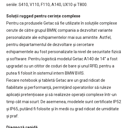
seriile: S410, V110, F110, A140, UX10 și T800.
Soluții rugged pentru cerințe complexe
Pentru ca produsele Getac să fie utilizate în soluțiile complexe
cerute de către grupul BMW, compania a dezvoltat variante
personalizate ale echipamentelor mai sus amintite. Astfel,
pentru departamentul de dezvoltare și cercetare
echipamentele au fost personalizate la nivel de securitate fizică
și software. Pentru logistică modelul Getac A140 de 14” a fost
upgradat cu un cititor de coduri de bare și unul RFID, pentru a
putea fi folosit în sistemul intern BMW BVIS.
Fiecare notebook și tabletă Getac are un grad ridicat de
fiabilitate și performanță, permițând operatorilor să ruleze
aplicații pretențioase și să realizeze operații complexe într-un
timp cât mai scurt. De asemenea, modelele sunt certificate IP52
și IP65, putând fi folosite și în medii cu grad ridicat de umiditate
și praf.
Diagnoză rapidă