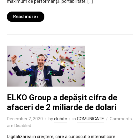
maximum de performanță, portabilitate, […]
Read more ›
ELKO Group a depășit cifra de
afaceri de 2 miliarde de dolari
December 2, 2020
by
clubitc
in
COMUNICATE
Comments
are Disabled
Digitalizarea în creștere, care a cunoscut o intensificare