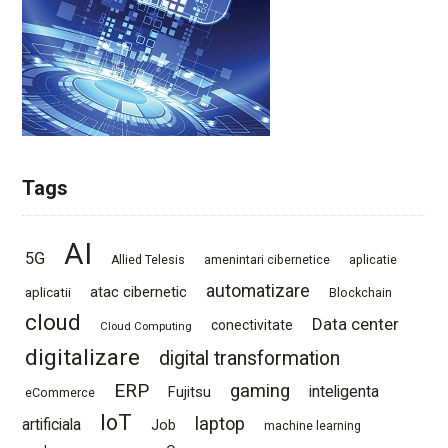
Tags
AI
5G
Allied Telesis
amenintari cibernetice
aplicatie
automatizare
atac cibernetic
aplicatii
Blockchain
cloud
Data center
conectivitate
Cloud Computing
digitalizare
digital transformation
ERP
gaming
Fujitsu
inteligenta
eCommerce
IoT
laptop
artificiala
Job
machine learning