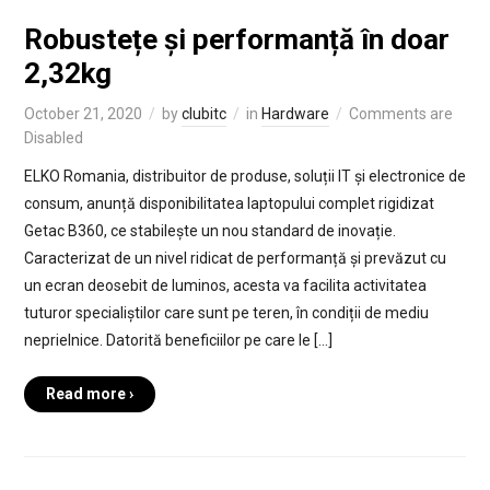
Robustețe și performanță în doar
2,32kg
October 21, 2020
by
clubitc
in
Hardware
Comments are
Disabled
ELKO Romania, distribuitor de produse, soluții IT și electronice de
consum, anunță disponibilitatea laptopului complet rigidizat
Getac B360, ce stabilește un nou standard de inovație.
Caracterizat de un nivel ridicat de performanță și prevăzut cu
un ecran deosebit de luminos, acesta va facilita activitatea
tuturor specialiștilor care sunt pe teren, în condiții de mediu
neprielnice. Datorită beneficiilor pe care le […]
Read more ›