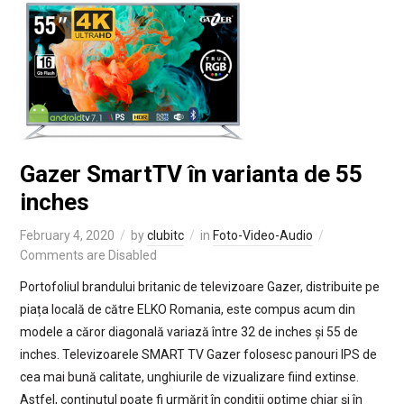
Gazer SmartTV în varianta de 55
inches
February 4, 2020
by
clubitc
in
Foto-Video-Audio
Comments are Disabled
Portofoliul brandului britanic de televizoare Gazer, distribuite pe
piața locală de către ELKO Romania, este compus acum din
modele a căror diagonală variază între 32 de inches și 55 de
inches. Televizoarele SMART TV Gazer folosesc panouri IPS de
cea mai bună calitate, unghiurile de vizualizare fiind extinse.
Astfel, conținutul poate fi urmărit în condiții optime chiar și în