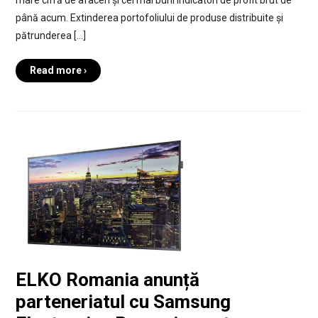
mare cifră de afaceri și cei mai buni indicatori de profit brut de
până acum. Extinderea portofoliului de produse distribuite și
pătrunderea […]
Read more ›
ELKO Romania anunță
parteneriatul cu Samsung