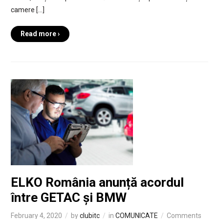
camere […]
Read more ›
ELKO România anunță acordul
între GETAC și BMW
February 4, 2020
by
clubitc
in
COMUNICATE
Comments