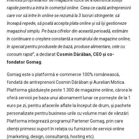
rapide pentru a intra în comerțul online. Ceea ce caută antreprenorii
care vor să intre în online se rezumă la 3 lucruri stringente: să
înceapă repede, să poată accepta plata online și să își gestioneze
magazinul simplu. Pe baza cifrelor din această perioadă, estimăm
în continuare o creștere constantă a numărului de magazine online,
în special pentru produsele de bază, produse alimentare, cele cu
consum rapid”
, a declarat
Cosmin Dărăban, CEO și co-
fondator Gomag
.
Gomag este o platformă e-commerce 100% românească,
fondată de antreprenorii Cosmin Dărăban și Aurelian Motica.
Platforma găzduiește peste 1.300 de magazine online, cărora le
oferă servicii pe baza unui abonament lunar ce pornește de la 1
euro pe zi, pentru afacerile aflate la început de drum, și pachete
personalizate pentru business-urile cu volume mari de vânzări.
Platforma integrează programul Partener Gomag, prin care
clienții primesc suport în relația cu furnizorii de servicii online
(marketing, design, consultanță, hosting etc).