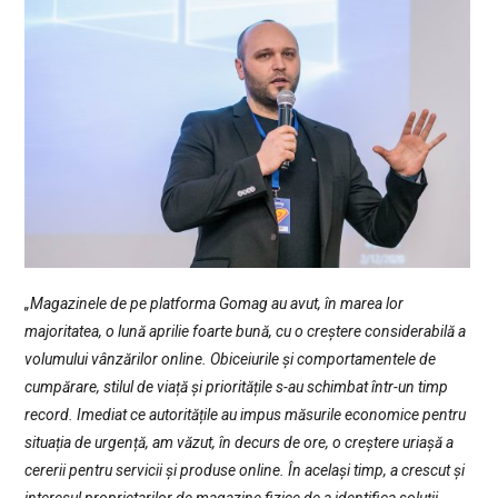
„Magazinele de pe platforma Gomag au avut, în marea lor
majoritatea, o lună aprilie foarte bună, cu o creștere considerabilă a
volumului vânzărilor online. Obiceiurile și comportamentele de
cumpărare, stilul de viață și prioritățile s-au schimbat într-un timp
record. Imediat ce autoritățile au impus măsurile economice pentru
situația de urgență, am văzut, în decurs de ore, o creștere uriașă a
cererii pentru servicii și produse online. În același timp, a crescut și
interesul proprietarilor de magazine fizice de a identifica soluții