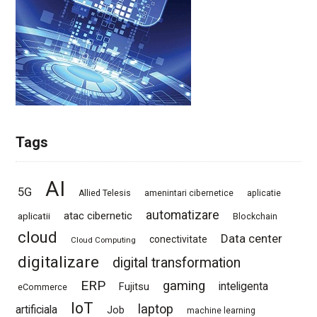
Tags
AI
5G
Allied Telesis
amenintari cibernetice
aplicatie
automatizare
atac cibernetic
aplicatii
Blockchain
cloud
Data center
conectivitate
Cloud Computing
digitalizare
digital transformation
ERP
gaming
Fujitsu
inteligenta
eCommerce
IoT
laptop
artificiala
Job
machine learning