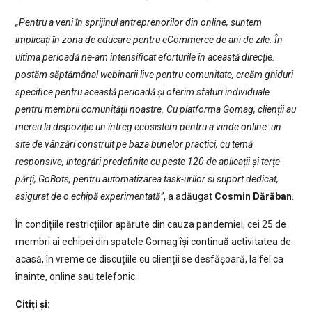
„Pentru a veni în sprijinul antreprenorilor din online, suntem
implicați în zona de educare pentru eCommerce de ani de zile. În
ultima perioadă ne-am intensificat eforturile în această direcție.
postăm săptămânal webinarii live pentru comunitate, creăm ghiduri
specifice pentru această perioadă și oferim sfaturi individuale
pentru membrii comunității noastre. Cu platforma Gomag, clienții au
mereu la dispoziție un întreg ecosistem pentru a vinde online: un
site de vânzări construit pe baza bunelor practici, cu temă
responsive, integrări predefinite cu peste 120 de aplicații și terțe
părți, GoBots, pentru automatizarea task-urilor si suport dedicat,
asigurat de o echipă experimentată”
, a adăugat
Cosmin Dărăban
.
În condițiile restricțiilor apărute din cauza pandemiei, cei 25 de
membri ai echipei din spatele Gomag își continuă activitatea de
acasă, în vreme ce discuțiile cu clienții se desfășoară, la fel ca
înainte, online sau telefonic.
Citiți și: