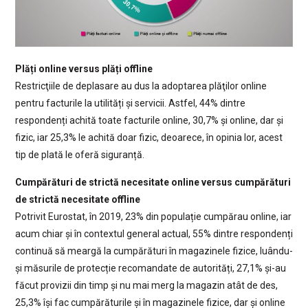
Plăți online versus plăți offline
Restricţiile de deplasare au dus la adoptarea plăţilor online
pentru facturile la utilități și servicii. Astfel, 44% dintre
respondenți achită toate facturile online, 30,7% și online, dar și
fizic, iar 25,3% le achită doar fizic, deoarece, în opinia lor, acest
tip de plată le oferă siguranță.
Cumpărături de strictă necesitate online versus cumpărături
de strictă necesitate offline
Potrivit Eurostat, în 2019, 23% din populație cumpărau online, iar
acum chiar și în contextul general actual, 55% dintre respondenți
continuă să meargă la cumpărături în magazinele fizice, luându-
și măsurile de protecție recomandate de autorități, 27,1% și-au
făcut provizii din timp și nu mai merg la magazin atât de des,
25,3% își fac cumpărăturile și în magazinele fizice, dar și online