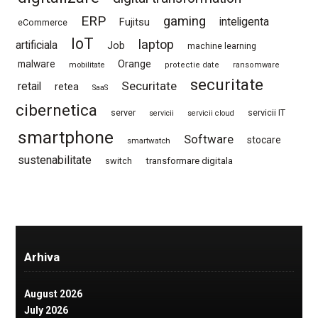
ERP
gaming
Fujitsu
inteligenta
eCommerce
IoT
laptop
artificiala
Job
machine learning
Orange
malware
mobilitate
protectie date
ransomware
securitate
Securitate
retail
retea
SaaS
cibernetica
server
servicii IT
servicii
servicii cloud
smartphone
Software
stocare
smartwatch
sustenabilitate
switch
transformare digitala
Arhiva
August 2026
July 2026