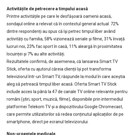
Activitățile de petrecere a timpului acasă
Printre activitățile pe care le desfășoară oamenii acasă,
sondajul online a relevat că în contextul general actual: 72%
dintre respondenți au spus că îşi petrec timpul liber având
activități cu familia, 58% vizionează seriale și filme, 31% învață
lucruri noi, 23% fac sport în casă, 11% aleargă în proximitatea
locuinței și 7% au alte activități.
Rezultatele confirmă, de asemenea, că lansarea Smart TV
Stick, oferta cu ajutorul căreia clienții își pot transforma
televiziorul într-un Smart TV, răspunde la modul în care aceștia
aleg să petreacă timpul liber acasă. Oferta Smart TV Stick
include acces la până la 47 de canale TV online relevante pentru
români (știri, sport, muzică, filme), disponibile prin intermediul
platformei Telekom TV și a dispozitivului Google Chromecast,
care permite utilizatorilor să redea conținutul aplicațiilor de pe
smartphone, direct pe ecranul televizorului.
Non-urgențele medicale