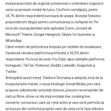
Instaurarea stării de urgență a însemnat o schimbare majoră în
ceea ce privește modul de lucru. Conform sondajului, peste
34,7% dintre respondenţi lucrează de acasă. Aceștia folosesc
preponderent Skype pentru comunicarea cu echipele lor. Pe
locul doi ca popularitate este aplicaţia Zoom, urmată de
Microsoft Teams, Google Hangouts, Skype for business și
WhatsApp.
Când vorbim de petrecerea timpului pe rețelele de socializare,
Facebook rămâne platforma preferată a 35,5% dintre
respondenți. Pe locul doi este YouTube, apoi celelalte platforme:
Instagram, TikTok, Pinterest, Reddit, LinkedIn, Snapchat și
Twitter.
Anticipând acest trend, Telekom Romania a adoptat, încă de la
începutul lunii martie, o nouă strategie Social Media, prin care
propune utilizatorilor activități diverse, precum recomandări de
cărți și filme, show-uri de improvizație live, cooking live,
concerte, concursuri, care să-i țină activi și care să le permită să
se bucure din confortul propriei case de ceea ce le face plăcere.