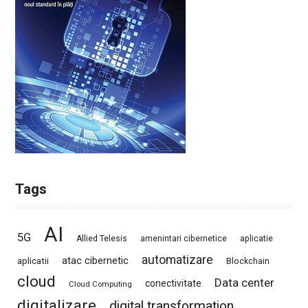
Tags
AI
5G
Allied Telesis
amenintari cibernetice
aplicatie
automatizare
atac cibernetic
aplicatii
Blockchain
cloud
Data center
conectivitate
Cloud Computing
digitalizare
digital transformation