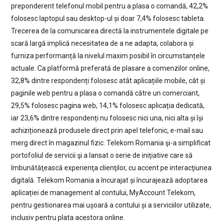
preponderent telefonul mobil pentru a plasa o comandă, 42,2%
folosesc laptopul sau desktop-ul și doar 7,4% folosesc tableta.
Trecerea de la comunicarea directă la instrumentele digitale pe
scară largă implică necesitatea de a ne adapta, colabora și
furniza performanță la nivelul maxim posibil în circumstanțele
actuale. Ca platformă preferată de plasare a comenzilor online,
32,8% dintre respondenți folosesc atât aplicațiile mobile, cât și
paginile web pentru a plasa o comandă către un comerciant,
29,5% folosesc pagina web, 14,1% folosesc aplicația dedicată,
iar 23,6% dintre respondenți nu folosesc nici una, nici alta și își
achiziționează produsele direct prin apel telefonic, e-mail sau
merg direct în magazinul fizic. Telekom Romania şi-a simplificat
portofoliul de servicii şi a lansat o serie de iniţiative care să
îmbunătăţească experienţa clienţilor, cu accent pe interacţiunea
digitală. Telekom Romania a încurajat și încurajează adoptarea
aplicației de management al contului, MyAccount Telekom,
pentru gestionarea mai ușoară a contului și a serviciilor utilizate,
inclusiv pentru plata acestora online.