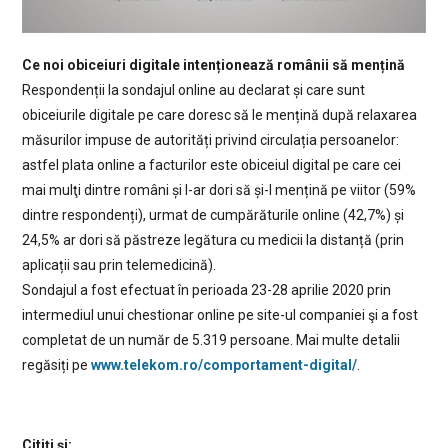
Ce noi obiceiuri digitale intenționează românii să mențină
Respondenții la sondajul online au declarat și care sunt
obiceiurile digitale pe care doresc să le mențină după relaxarea
măsurilor impuse de autorități privind circulația persoanelor:
astfel plata online a facturilor este obiceiul digital pe care cei
mai mulţi dintre români și l-ar dori să și-l mențină pe viitor (59%
dintre respondenți), urmat de cumpărăturile online (42,7%) și
24,5% ar dori să păstreze legătura cu medicii la distanță (prin
aplicații sau prin telemedicină).
Sondajul a fost efectuat în perioada 23-28 aprilie 2020 prin
intermediul unui chestionar online pe site-ul companiei şi a fost
completat de un număr de 5.319 persoane. Mai multe detalii
regăsiți pe
www.telekom.ro/comportament-digital/
.
Citiți și: