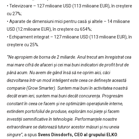
• Televizoare – 127 milioane USD (113 milioane EUR), în creștere
cu 27%;
• Aparate de dimensiuni mici pentru casă și altele – 14 milioane
USD (12 milioane EUR), în creștere cu 654%;
• Echipament integrat – 127 milioane USD (113 milioane EUR), în
creștere cu 25%.
“Ne apropiem de borna de 2 miliarde. Anul trecut am înregistrat cea
mai mare cifră de afaceri și cei mai buni indicatori de profit brut de
până acum. Nu avem de gând însă să ne oprim aici, căci
dezvoltarea într-un mod inteligent este ceea ce definește această
companie (Grow Smarter). Suntem mai buni în activitatea noastră
decât eram ieri, suntem mai buni decât concurența. Progresăm
constant în ceea ce facem și ne optimizăm operațiunile interne,
extindem portofoliul de produse, explorăm noi piețe și facem
investiții semnificative în tehnologie. Performanțele noastre
extraordinare se datorează tuturor acestor măsuri și nu uneia
singure”
, a spus
Svens Dinsdorfs, CEO al grupului ELKO
.