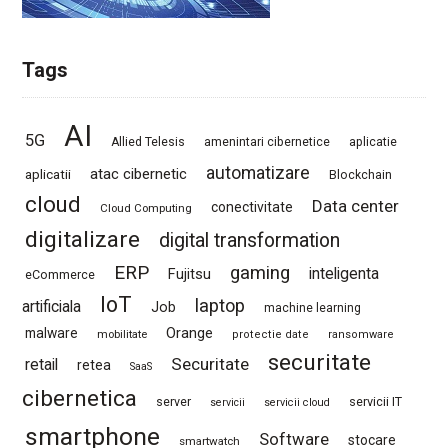
Tags
AI
5G
Allied Telesis
amenintari cibernetice
aplicatie
automatizare
atac cibernetic
aplicatii
Blockchain
cloud
Data center
conectivitate
Cloud Computing
digitalizare
digital transformation
ERP
gaming
Fujitsu
inteligenta
eCommerce
IoT
laptop
artificiala
Job
machine learning
Orange
malware
mobilitate
protectie date
ransomware
securitate
Securitate
retail
retea
SaaS
cibernetica
server
servicii IT
servicii
servicii cloud
smartphone
Software
stocare
smartwatch