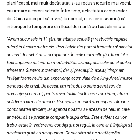
planificat și, mai mult decât atât, s-au redus stocurile mai vechi,
ca urmare a cererii ridicate. Între timp, activitatea companiilor
din China a început să revină la normal, ceea ce înseamnă că
întreruperile temporare din fluxul de marfă au fost eliminate.
“Avem sucursale în 11 țări, iar situația actuală și restricțiile impuse
diferă în fiecare dintre ele. Rezultatele din primul trimestru al acestui
an sunt deosebit de încurajatoare. În cele mai multe țări, bugetul a
fost implementat într-un mod sănătos la începutul celui de-al doilea
trimestru. Suntem încrezători, dar și precauți în același timp; am
învățat foarte multe din experiența acumulată de-a lungul mai multor
perioade de criză. De aceea, am introdus o serie de măsuri de
precauție și control, pentru eventualitatea în care vom înregistra o
scădere a cifrei de afaceri. Principala noastră preocupare rămâne
continuitatea afacerii, iar agenda noastră se axează pe felul în care
ar trebui să se prezinte compania după criză. Este evident că vor
trebui avute în vedere noi condiții și noi reguli, la care ar fi înțelept să
ne aliniem și să nu ne opunem. Continuăm să ne desfășurăm