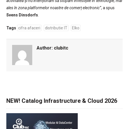
activitatea și nu intenționăm să stopăm investițiile în tehnologie, mai
ales în zona platformelor noastre de comerț electronic”
, a spus
Svens Dinsdorfs
.
Tags
cifra afaceri
distributie IT
Elko
Author:
clubitc
NEW! Catalog Infrastructure & Cloud 2026