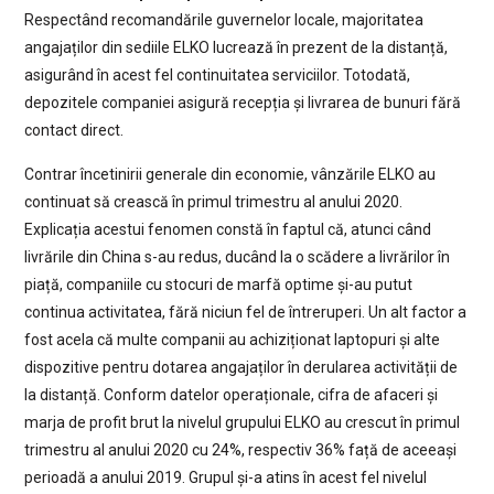
Respectând recomandările guvernelor locale, majoritatea
angajaților din sediile ELKO lucrează în prezent de la distanță,
asigurând în acest fel continuitatea serviciilor. Totodată,
depozitele companiei asigură recepția și livrarea de bunuri fără
contact direct.
Contrar încetinirii generale din economie, vânzările ELKO au
continuat să crească în primul trimestru al anului 2020.
Explicația acestui fenomen constă în faptul că, atunci când
livrările din China s-au redus, ducând la o scădere a livrărilor în
piață, companiile cu stocuri de marfă optime și-au putut
continua activitatea, fără niciun fel de întreruperi. Un alt factor a
fost acela că multe companii au achiziționat laptopuri și alte
dispozitive pentru dotarea angajaților în derularea activității de
la distanță. Conform datelor operaționale, cifra de afaceri și
marja de profit brut la nivelul grupului ELKO au crescut în primul
trimestru al anului 2020 cu 24%, respectiv 36% față de aceeași
perioadă a anului 2019. Grupul și-a atins în acest fel nivelul