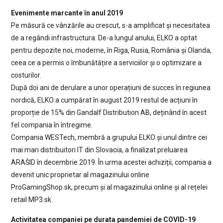
Evenimente marcante în anul 2019
Pe măsură ce vânzările au crescut, s-a amplificat și necesitatea
de a regândi infrastructura. De-a lungul anului, ELKO a optat
pentru depozite noi, moderne, în Riga, Rusia, România și Olanda,
ceea ce a permis o îmbunătățire a serviciilor și o optimizare a
costurilor.
După doi ani de derulare a unor operațiuni de succes în regiunea
nordică, ELKO a cumpărat în august 2019 restul de acțiuni în
proporție de 15% din Gandalf Distribution AB, deținând în acest
fel compania în întregime.
Compania WESTech, membră a grupului ELKO și unul dintre cei
mai mari distribuitori IT din Slovacia, a finalizat preluarea
ARAŠID în decembrie 2019. În urma acestei achiziții, compania a
devenit unic proprietar al magazinului online
ProGamingShop.sk, precum și al magazinului online și al rețelei
retail MP3.sk.
Activitatea companiei pe durata pandemiei de COVID-19