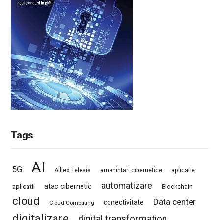
Tags
AI
5G
Allied Telesis
amenintari cibernetice
aplicatie
automatizare
atac cibernetic
aplicatii
Blockchain
cloud
Data center
conectivitate
Cloud Computing
digitalizare
digital transformation