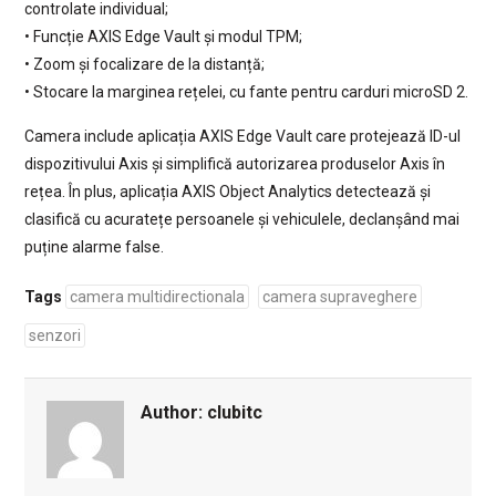
controlate individual;
• Funcție AXIS Edge Vault și modul TPM;
• Zoom și focalizare de la distanță;
• Stocare la marginea rețelei, cu fante pentru carduri microSD 2.
Camera include aplicația AXIS Edge Vault care protejează ID-ul
dispozitivului Axis și simplifică autorizarea produselor Axis în
rețea. În plus, aplicația AXIS Object Analytics detectează și
clasifică cu acuratețe persoanele și vehiculele, declanșând mai
puține alarme false.
Tags
camera multidirectionala
camera supraveghere
senzori
Author:
clubitc