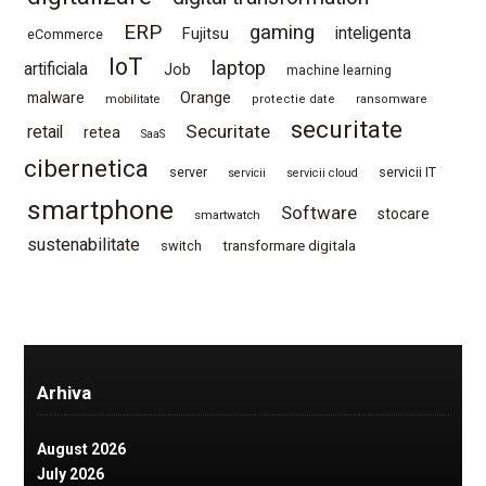
ERP
gaming
Fujitsu
inteligenta
eCommerce
IoT
laptop
artificiala
Job
machine learning
Orange
malware
mobilitate
protectie date
ransomware
securitate
Securitate
retail
retea
SaaS
cibernetica
server
servicii IT
servicii
servicii cloud
smartphone
Software
stocare
smartwatch
sustenabilitate
switch
transformare digitala
Arhiva
August 2026
July 2026