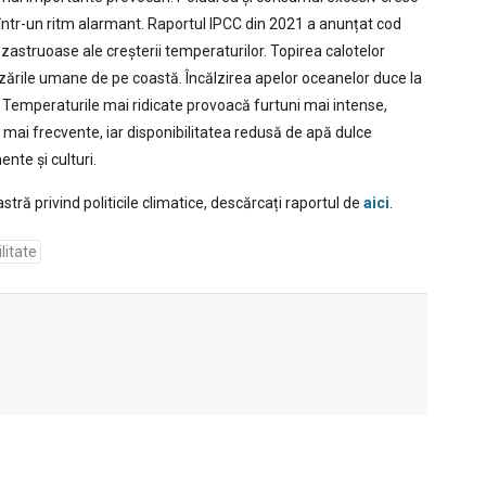
a într-un ritm alarmant. Raportul IPCC din 2021 a anunțat cod
astruoase ale creșterii temperaturilor. Topirea calotelor
șezările umane de pe coastă. Încălzirea apelor oceanelor duce la
. Temperaturile mai ridicate provoacă furtuni mai intense,
i mai frecvente, iar disponibilitatea redusă de apă dulce
nte și culturi.
ră privind politicile climatice, descărcați raportul de
aici
.
litate