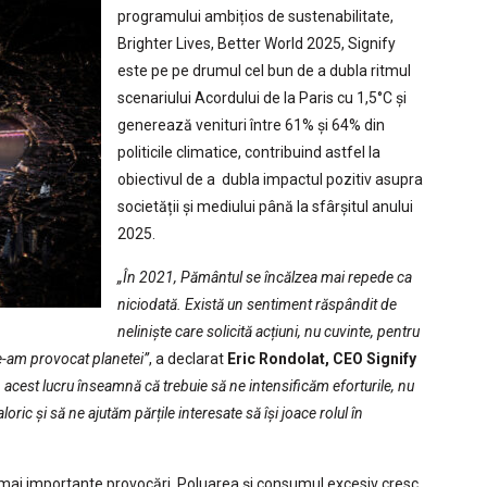
programului ambițios de sustenabilitate,
Brighter Lives, Better World 2025, Signify
este pe pe drumul cel bun de a dubla ritmul
scenariului Acordului de la Paris cu 1,5°C și
generează venituri între 61% și 64% din
politicile climatice, contribuind astfel la
obiectivul de a dubla impactul pozitiv asupra
societății și mediului până la sfârșitul anului
2025.
„În 2021, Pământul se încălzea mai repede ca
niciodată. Există un sentiment răspândit de
neliniște care solicită acțiuni, nu cuvinte, pentru
le-am provocat planetei”
, a declarat
Eric Rondolat, CEO Signify
 acest lucru înseamnă că trebuie să ne intensificăm eforturile, nu
loric și să ne ajutăm părțile interesate să își joace rolul în
 mai importante provocări. Poluarea și consumul excesiv cresc