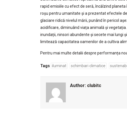
rapid emisiile cu efect de seră, încălzind planet
roșu pentru umanitate și a prezentat efectele dez
glaciare ridică nivelul mării, punând în pericol a
acidificare, diminuând viața animală și vegetația
inundații, ninsori abundente și secete mai lungi ș
limitează capacitatea oamenilor de a cultiva alime
Pentru mai multe detalii despre performanța noast
Tags
iluminat
schimbari climatice
sustenabi
Author:
clubitc