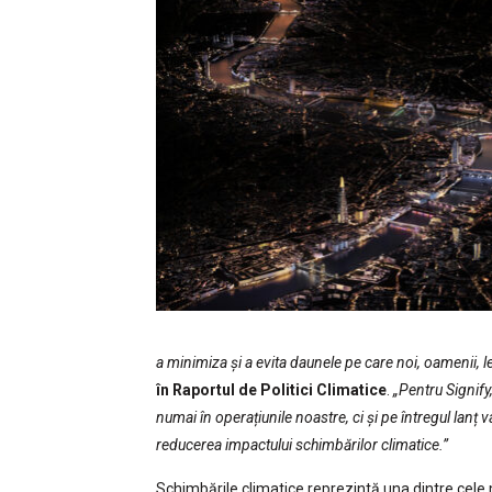
a minimiza și a evita daunele pe care noi, oamenii, 
în Raportul de Politici Climatice
.
„Pentru Signify,
numai în operațiunile noastre, ci și pe întregul lanț va
reducerea impactului schimbărilor climatice.”
Schimbările climatice reprezintă una dintre cele