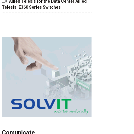
Allied Telesis for the Data Center Allied
Telesis IE360 Series Switches
Comunicate