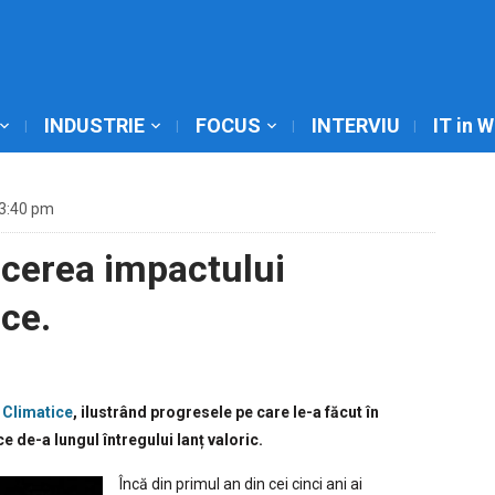
INDUSTRIE
FOCUS
INTERVIU
IT in 
 3:40 pm
ucerea impactului
ice.
i Climatice
, ilustrând progresele pe care le-a făcut în
 de-a lungul întregului lanț valoric.
Încă din primul an din cei cinci ani ai