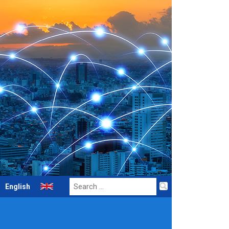
Search
English
for: