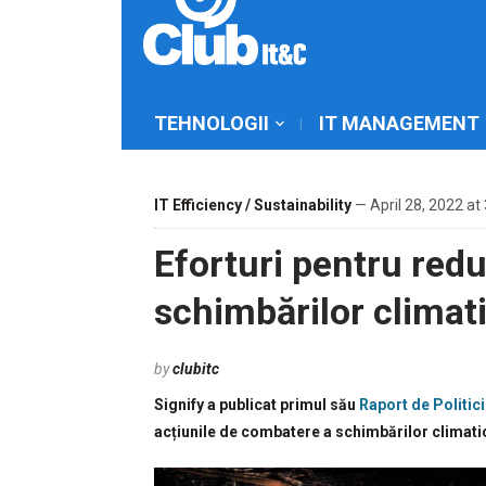
TEHNOLOGII
IT MANAGEMENT
IT Efficiency / Sustainability
— April 28, 2022 at
Eforturi pentru red
schimbărilor climat
by
clubitc
Signify a publicat primul său
Raport de Politic
acțiunile de combatere a schimbărilor climatice