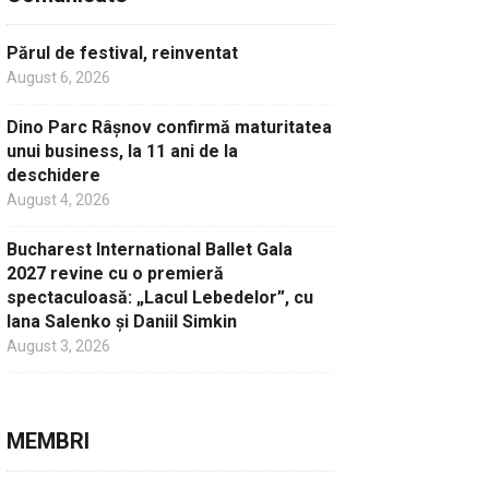
Părul de festival, reinventat
August 6, 2026
Dino Parc Râșnov confirmă maturitatea
unui business, la 11 ani de la
deschidere
August 4, 2026
Bucharest International Ballet Gala
2027 revine cu o premieră
spectaculoasă: „Lacul Lebedelor”, cu
Iana Salenko și Daniil Simkin
August 3, 2026
MEMBRI