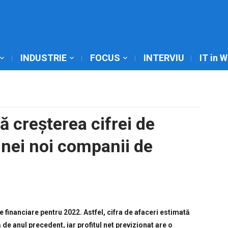
INDUSTRIE
FOCUS
INTERVIU
IT in 
 creșterea cifrei de
 unei noi companii de
 financiare pentru 2022. Astfel, cifra de afaceri estimată
 de anul precedent, iar profitul net previzionat are o