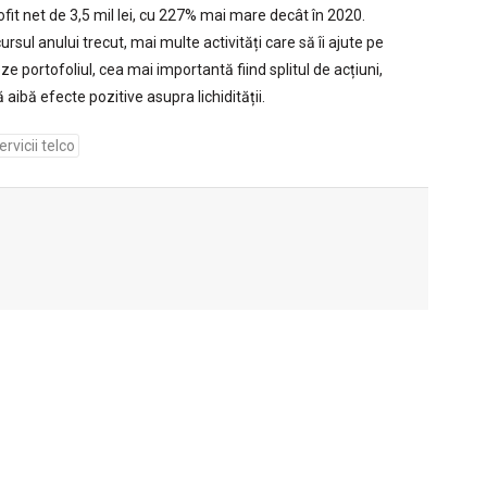
rofit net de 3,5 mil lei, cu 227% mai mare decât în 2020.
rsul anului trecut, mai multe activități care să îi ajute pe
zeze portofoliul, cea mai importantă fiind splitul de acțiuni,
aibă efecte pozitive asupra lichidității.
ervicii telco