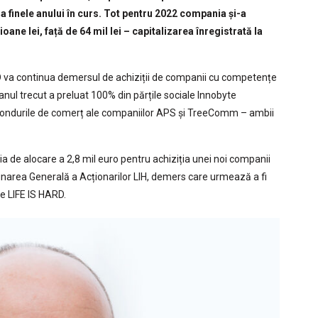
la finele anului în curs. Tot pentru 2022 compania și-a
ane lei, față de 64 mil lei – capitalizarea înregistrată la
RD va continua demersul de achiziții de companii cu competențe
ul trecut a preluat 100% din părțile sociale Innobyte
fondurile de comerț ale companiilor APS și TreeComm – ambii
a de alocare a 2,8 mil euro pentru achiziția unei noi companii
unarea Generală a Acționarilor LIH, demers care urmează a fi
ie LIFE IS HARD.