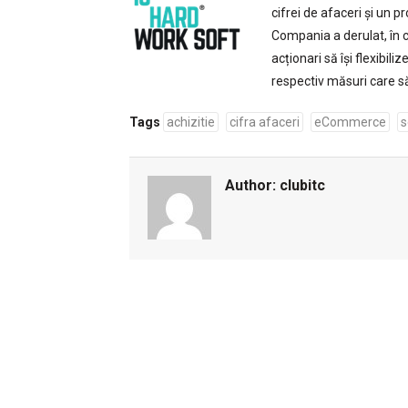
cifrei de afaceri și un p
Compania a derulat, în cu
acționari să își flexibili
respectiv măsuri care să 
Tags
achizitie
cifra afaceri
eCommerce
s
Author:
clubitc