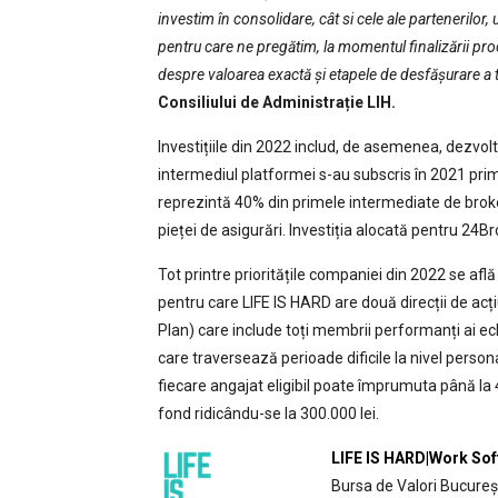
investim în consolidare, cât si cele ale partenerilor
pentru care ne pregătim, la momentul finalizării pr
despre valoarea exactă și etapele de desfășurare a t
Consiliului de Administrație LIH.
Investițiile din 2022 includ, de asemenea, dezvol
intermediul platformei s-au subscris în 2021 prim
reprezintă 40% din primele intermediate de brokerii
pieței de asigurări. Investiția alocată pentru 24B
Tot printre prioritățile companiei din 2022 se află 
pentru care LIFE IS HARD are două direcții de ac
Plan) care include toți membrii performanți ai ech
care traversează perioade dificile la nivel person
fiecare angajat eligibil poate împrumuta până la 
fond ridicându-se la 300.000 lei.
LIFE IS HARD|Work Sof
Bursa de Valori Bucureșt