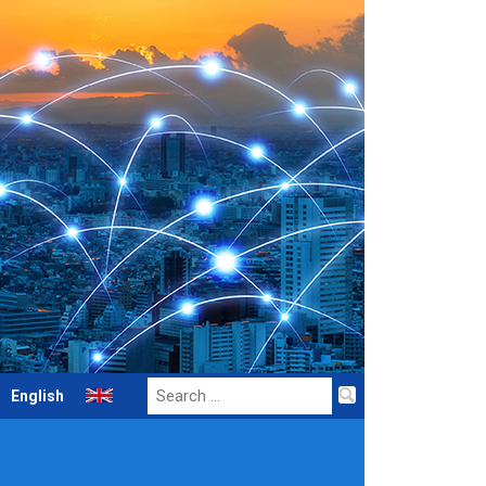
Search
English
for: