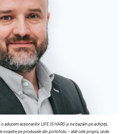
re o aducem acționarilor LIFE IS HARD și ne bazăm pe achiziții,
e noastre pe produsele din portofoliu – atât cele proprii, unde