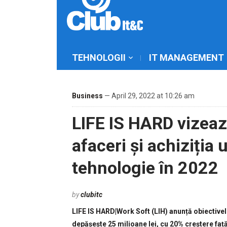
TEHNOLOGII
IT MANAGEMENT
Business
— April 29, 2022 at 10:26 am
LIFE IS HARD vizează
afaceri și achiziția
tehnologie în 2022
by
clubitc
LIFE IS HARD|Work Soft (LIH) anunță obiectivele
depășește 25 milioane lei, cu 20% creștere față