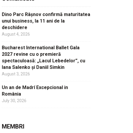
Dino Parc Râșnov confirmă maturitatea
unui business, la 11 ani de la
deschidere
August 4, 2026
Bucharest International Ballet Gala
2027 revine cu o premieră
spectaculoasă: „Lacul Lebedelor”, cu
Iana Salenko și Daniil Simkin
August 3, 2026
Un an de Madrí Excepcional in
România
July 30, 2026
MEMBRI