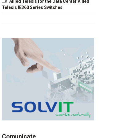
Allied Telesis for the Data Center Allied
Telesis IE360 Series Switches
Comunicate