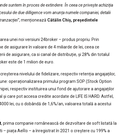
, unde suntem în proces de extindere. În ceea ce privește achiziția
ocesului de due dilligence vom anunța numele companiei, detalii
ranzacției”
, menționează
Cătălin Chiș, președintele
tarea unei noi versiuni 24broker – produs propriu. Prin
e de asigurare în valoare de 4 miliarde de lei, ceea ce
 de asigurare, ca si canal de distribuție, și 28% din totalul
roker este de 1 milion de euro.
creșterea nivelului de fidelizare, respectiv retenția angajaților,
țiune: operaționalizarea primului program SOP (Stock Option
ipei, respectiv instituirea unui fond de ajutorare a angajaților
al și care pot accesa credite acordate de LIFE IS HARD. Astfel,
4000 lei, cu o dobândă de 1,6%/an, valoarea totală a acestui
t
, prima companie românească de dezvoltare de soft listată la
i – piața AeRo – a înregistrat în 2021 o creștere cu 199% a