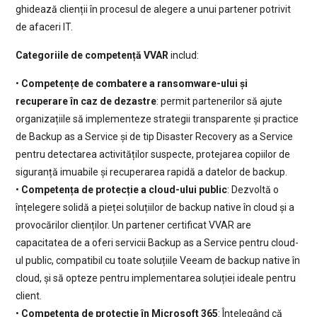
ghidează clienții în procesul de alegere a unui partener potrivit
de afaceri IT.
Categoriile de competență VVAR
includ:
•
Competențe de combatere a ransomware-ului și
recuperare în caz de dezastre
: permit partenerilor să ajute
organizațiile să implementeze strategii transparente și practice
de Backup as a Service și de tip Disaster Recovery as a Service
pentru detectarea activităților suspecte, protejarea copiilor de
siguranță imuabile și recuperarea rapidă a datelor de backup.
•
Competența de protecție a cloud-ului public
: Dezvoltă o
înțelegere solidă a pieței soluțiilor de backup native în cloud și a
provocărilor clienților. Un partener certificat VVAR are
capacitatea de a oferi servicii Backup as a Service pentru cloud-
ul public, compatibil cu toate soluțiile Veeam de backup native în
cloud, și să opteze pentru implementarea soluției ideale pentru
client.
•
Competența de protecție în Microsoft 365
: Înțelegând că