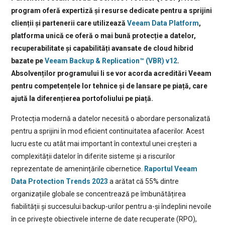
program oferă expertiză și resurse dedicate pentru a sprijini
clienții și partenerii care utilizează
Veeam Data Platform
,
platforma unică ce oferă o mai bună protecție a datelor,
recuperabilitate și capabilități avansate de cloud hibrid
bazate pe
Veeam Backup & Replication™ (VBR) v12
.
Absolvenților programului li se vor acorda acreditări Veeam
pentru competențele lor tehnice și de lansare pe piață, care
ajută la diferențierea portofoliului pe piață.
Protecția modernă a datelor necesită o abordare personalizată
pentru a sprijini în mod eficient continuitatea afacerilor. Acest
lucru este cu atât mai important în contextul unei creșteri a
complexității datelor în diferite sisteme și a riscurilor
reprezentate de amenințările cibernetice.
Raportul Veeam
Data Protection Trends 2023
a arătat că 55% dintre
organizațiile globale se concentrează pe îmbunătățirea
fiabilității și succesului backup-urilor pentru a-și îndeplini nevoile
în ce privește obiectivele interne de date recuperate (RPO),