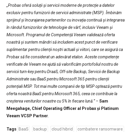
„Probax oferă soluții și servicii moderne de protecție a datelor
exclusiv pentru furnizorii de servicii administrate (MSP). Îmbinăm
sprijinul și încurajarea partenerilor cu inovația continuă și integrarea
în rândul furnizorilor de tehnologie de vârf, inclusiv Veeam și
Microsoft. Programul de Competență Veeam validează oferta
noastră și suntem mândri să includem acest punct de verificare
suplimentar pentru clienții noștri actuali și viitori, care se asigură ca
Probax să fie considerat un adevărat etalon. Aceste competențe
verificate de Veeam ne ajută să valorificăm portofoliul nostru de
servicii turn-key pentru DraaS, Off-site Backup, Servicii de Backup
Administrate sau BaaS pentru Microsoft 365 pentru clienții
potențiali MSP. Tot mai multe companii de tip MSP optează pentru
oferta noastră BaaS pentru Microsoft 365, ceea ce contribuie la
creșterea veniturilor noastre cu 5% în fiecare lună.”
–
Sam
Meegahage, Chief Operating Officer al Probax și Platinum
Veeam VCSP Partner
.
Tags
BaaS
backup
cloud hibrid
combatere ransomware