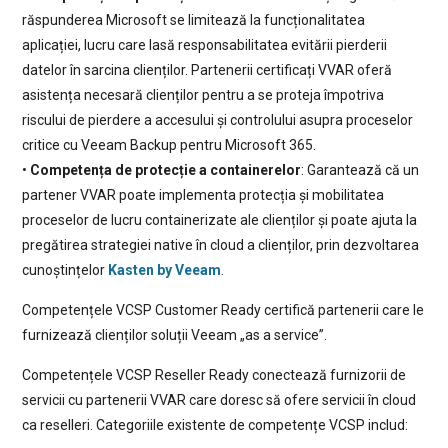
răspunderea Microsoft se limitează la funcționalitatea
aplicației, lucru care lasă responsabilitatea evitării pierderii
datelor în sarcina clienților. Partenerii certificați VVAR oferă
asistența necesară clienților pentru a se proteja împotriva
riscului de pierdere a accesului și controlului asupra proceselor
critice cu Veeam Backup pentru Microsoft 365.
•
Competența de protecție a containerelor
: Garantează că un
partener VVAR poate implementa protecția și mobilitatea
proceselor de lucru containerizate ale clienților și poate ajuta la
pregătirea strategiei native în cloud a clienților, prin dezvoltarea
cunoștințelor
Kasten by Veeam
.
Competențele VCSP Customer Ready certifică partenerii care le
furnizează clienților soluții Veeam „as a service”.
Competențele VCSP Reseller Ready conectează furnizorii de
servicii cu partenerii VVAR care doresc să ofere servicii în cloud
ca reselleri. Categoriile existente de competențe VCSP includ: