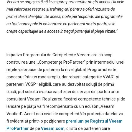
Veeam se angajează să le asigure partenerilor noștri accesul la cele
mai valoroase resurse și training-uri pentru a oferi rezultate de
primă clasă clienților. De aceea, noile perfecționări ale programului
au fost concepute în colaborare cu partenerii noștri pentru a le
crește capacitățile de a accesa întregul potențial al pieței vizate.”
Inițiativa Programului de Competențe Veeam are ca scop
construirea unei „Competențe ProPartner” prin intermediul unei
rețele valoroase de parteneri la nivel global. Programul este
conceput într-un mod simplu, dar robust: categoriile VVAR¹ și
partenerii VCSP² eligibili, care au dezvoltat soluții de primă
clasă, pot solicita evaluarea ofertei de servicii din partea unui
consultant Veeam. Realizarea fiecărei competențe tehnice și de
lansare pe piață va fi recompensată cu un ecuson „Veeam
Verified”. Acest nou nivel de competență în protecția datelor va
fi evidențiat printr-o poziționare
premium pe Registrul Veeam
ProPartner
de pe
Veeam.com
, o listă de parteneri care