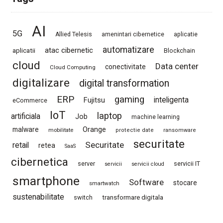
AI
5G
Allied Telesis
amenintari cibernetice
aplicatie
automatizare
atac cibernetic
aplicatii
Blockchain
cloud
Data center
conectivitate
Cloud Computing
digitalizare
digital transformation
ERP
gaming
Fujitsu
inteligenta
eCommerce
IoT
laptop
artificiala
Job
machine learning
Orange
malware
mobilitate
protectie date
ransomware
securitate
Securitate
retail
retea
SaaS
cibernetica
server
servicii IT
servicii
servicii cloud
smartphone
Software
stocare
smartwatch
sustenabilitate
switch
transformare digitala