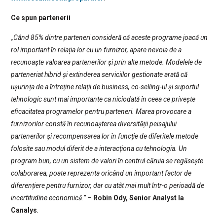
Ce spun partenerii
„Când 85% dintre parteneri consideră că aceste programe joacă un
rol important în relația lor cu un furnizor, apare nevoia de a
recunoaște valoarea partenerilor și prin alte metode. Modelele de
parteneriat hibrid și extinderea serviciilor gestionate arată că
ușurința de a întreține relații de business, co-selling-ul și suportul
tehnologic sunt mai importante ca niciodată în ceea ce privește
eficacitatea programelor pentru parteneri. Marea provocare a
furnizorilor constă în recunoașterea diversității peisajului
partenerilor și recompensarea lor în funcție de diferitele metode
folosite sau modul diferit de a interacționa cu tehnologia. Un
program bun, cu un sistem de valori în centrul căruia se regăsește
colaborarea, poate reprezenta oricând un important factor de
diferențiere pentru furnizor, dar cu atât mai mult într-o perioadă de
incertitudine economică.”
–
Robin Ody, Senior Analyst la
Canalys
.