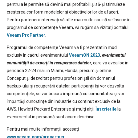
pentru a le permite să devină mai profitabili și să-și stimuleze
creșterea conform modelelor și obiectivelor lor de afaceri.
Pentru partenerii interesați să afle mai multe sau să se înscrie în
programul de competențe Veeam, vă rugăm să vizitați portalul
Veeam ProPartner
.
Programul de competențe Veeam va fi prezentat în mod
exclusiv în cadrul evenimentului
VeeamON 2023
,
evenimentul
comunității de experți în recuperarea datelor
, care va avea loc în
perioada 22-24 mai, în Miami, Florida, precum și online.
Conceput și dezvoltat pentru profesioniștii din domeniul
backup-ului și recuperării datelor, participanții își vor dezvolta
competențele, se vor bucura împreună cu comunitatea și vor
împărtăși cunoștințe din industrie cu conținut exclusiv de la
AWS, Hewlett Packard Enterprise și mulți alții.
Înscrierile
la
evenimentul în persoană sunt acum deschise.
Pentru mai multe informații, accesați
www.veeam.com/propartner
.