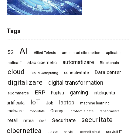
Tags
AI
5G
Allied Telesis
amenintari cibernetice
aplicatie
automatizare
atac cibernetic
aplicatii
Blockchain
cloud
Data center
conectivitate
Cloud Computing
digitalizare
digital transformation
ERP
gaming
Fujitsu
inteligenta
eCommerce
IoT
laptop
artificiala
Job
machine learning
Orange
malware
mobilitate
protectie date
ransomware
securitate
Securitate
retail
retea
SaaS
cibernetica
server
servicii IT
servicii
servicii cloud