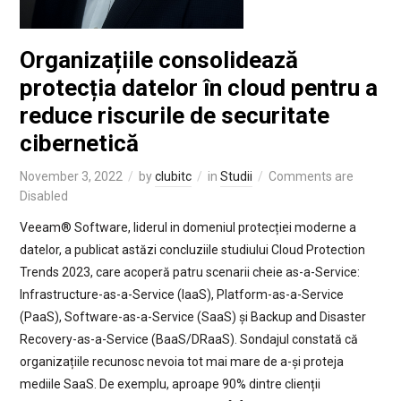
Organizațiile consolidează
protecția datelor în cloud pentru a
reduce riscurile de securitate
cibernetică
November 3, 2022
by
clubitc
in
Studii
Comments are
Disabled
Veeam® Software, liderul in domeniul protecției moderne a
datelor, a publicat astăzi concluziile studiului Cloud Protection
Trends 2023, care acoperă patru scenarii cheie as-a-Service:
Infrastructure-as-a-Service (IaaS), Platform-as-a-Service
(PaaS), Software-as-a-Service (SaaS) și Backup and Disaster
Recovery-as-a-Service (BaaS/DRaaS). Sondajul constată că
organizațiile recunosc nevoia tot mai mare de a-și proteja
mediile SaaS. De exemplu, aproape 90% dintre clienții