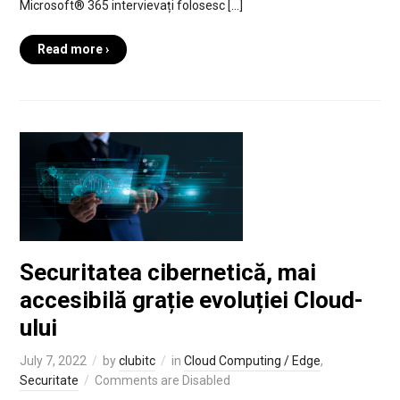
Microsoft® 365 intervievați folosesc […]
Read more ›
Securitatea cibernetică, mai
accesibilă grație evoluției Cloud-
ului
July 7, 2022
by
clubitc
in
Cloud Computing / Edge
,
Securitate
Comments are Disabled