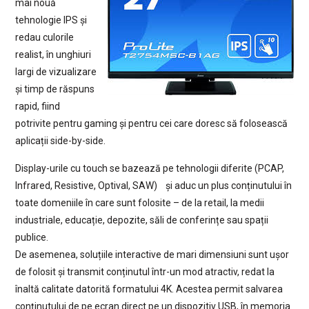
mai nouă
tehnologie IPS și
redau culorile
realist, în unghiuri
largi de vizualizare
și timp de răspuns
rapid, fiind
potrivite pentru gaming și pentru cei care doresc să folosească
aplicații side-by-side.
Display-urile cu touch se bazează pe tehnologii diferite (PCAP,
Infrared, Resistive, Optival, SAW) și aduc un plus conținutului în
toate domeniile în care sunt folosite – de la retail, la medii
industriale, educație, depozite, săli de conferințe sau spații
publice.
De asemenea, soluțiile interactive de mari dimensiuni sunt ușor
de folosit și transmit conținutul într-un mod atractiv, redat la
înaltă calitate datorită formatului 4K. Acestea permit salvarea
conținutului de pe ecran direct pe un dispozitiv USB, în memoria