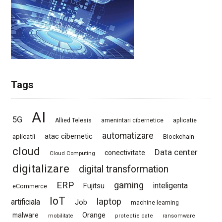
Tags
AI
5G
Allied Telesis
amenintari cibernetice
aplicatie
automatizare
atac cibernetic
aplicatii
Blockchain
cloud
Data center
conectivitate
Cloud Computing
digitalizare
digital transformation
ERP
gaming
Fujitsu
inteligenta
eCommerce
IoT
laptop
artificiala
Job
machine learning
Orange
malware
mobilitate
protectie date
ransomware