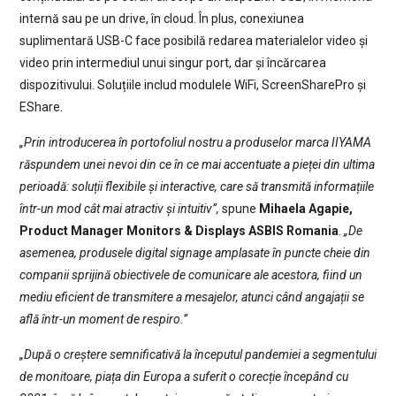
internă sau pe un drive, în cloud. În plus, conexiunea
suplimentară USB-C face posibilă redarea materialelor video și
video prin intermediul unui singur port, dar și încărcarea
dispozitivului. Soluțiile includ modulele WiFi, ScreenSharePro și
EShare.
„Prin introducerea în portofoliul nostru a produselor marca IIYAMA
răspundem unei nevoi din ce în ce mai accentuate a pieței din ultima
perioadă: soluții flexibile și interactive, care să transmită informațiile
într-un mod cât mai atractiv și intuitiv”,
spune
Mihaela Agapie,
Product Manager Monitors & Displays ASBIS Romania
.
„De
asemenea, produsele digital signage amplasate în puncte cheie din
companii sprijină obiectivele de comunicare ale acestora, fiind un
mediu eficient de transmitere a mesajelor, atunci când angajații se
află într-un moment de respiro.”
„După o creștere semnificativă la începutul pandemiei a segmentului
de monitoare, piața din Europa a suferit o corecție începând cu