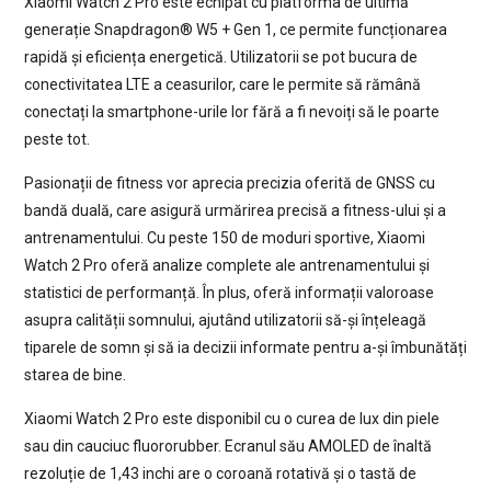
Xiaomi Watch 2 Pro este echipat cu platforma de ultimă
generație Snapdragon® W5 + Gen 1, ce permite funcționarea
rapidă și eficiența energetică. Utilizatorii se pot bucura de
conectivitatea LTE a ceasurilor, care le permite să rămână
conectați la smartphone-urile lor fără a fi nevoiți să le poarte
peste tot.
Pasionații de fitness vor aprecia precizia oferită de GNSS cu
bandă duală, care asigură urmărirea precisă a fitness-ului și a
antrenamentului. Cu peste 150 de moduri sportive, Xiaomi
Watch 2 Pro oferă analize complete ale antrenamentului și
statistici de performanță. În plus, oferă informații valoroase
asupra calității somnului, ajutând utilizatorii să-și înțeleagă
tiparele de somn și să ia decizii informate pentru a-și îmbunătăți
starea de bine.
Xiaomi Watch 2 Pro este disponibil cu o curea de lux din piele
sau din cauciuc fluororubber. Ecranul său AMOLED de înaltă
rezoluție de 1,43 inchi are o coroană rotativă și o tastă de