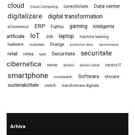
cloud
Data center
conectivitate
Cloud Computing
digitalizare
digital transformation
ERP
gaming
Fujitsu
inteligenta
eCommerce
IoT
laptop
artificiala
Job
machine learning
Orange
malware
mobilitate
protectie date
ransomware
securitate
Securitate
retail
retea
SaaS
cibernetica
server
servicii IT
servicii
servicii cloud
smartphone
Software
stocare
smartwatch
sustenabilitate
switch
transformare digitala
Arhiva