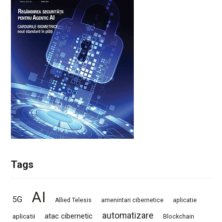
Tags
AI
5G
Allied Telesis
amenintari cibernetice
aplicatie
automatizare
atac cibernetic
aplicatii
Blockchain